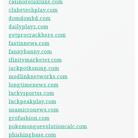
casinorelaxluxe.com
clubetechplay.com
domdombd.com
dailyplayz.com
getprocrackhere.com
fastinnews.com
fannybanny.com
ifinitymarketer.com
jackpotkoning.com
modlinknetworks.com
longtimenewz.com
luckysportss.com
luckpeakplay.com
usamicronews.com
grofashion.com
pokemongoevolutioncalc.com
phishingbase.com