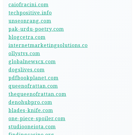
caiofracini.com
techpositive.info
unseonrang.com
pak-urdu-poetry.com
blogcetra.com
internetmarketingsolutions.co
ollystvs.com
globalnewscx.com
dogslives.com
pdfbookplanet.com
queenofrattan.com
thequeenofrattan.com
denohubpro.com
blades-knife.com
one-piece-spoiler.com
studiooneiota.com
findingcasino.org