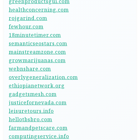
greenproductsgui.com
healthconcerning.com
rojgarind.com
fewhour.com
18minutetimer.com
semanticseostars.com
mainstreamzone.com
growmarijuanas.com
webnshare.com
overlygeneralization.com
ethiopianetwork.org
gadgetsmesh.com
justicefornevada.com
leisuretours.info
hellotbsbro.com
farmandpetscare.com
computingservice.info