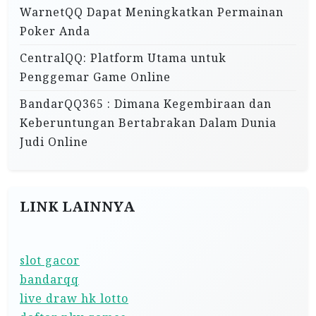
o
WarnetQQ Dapat Meningkatkan Permainan
n
Poker Anda
CentralQQ: Platform Utama untuk
Penggemar Game Online
BandarQQ365 : Dimana Kegembiraan dan
Keberuntungan Bertabrakan Dalam Dunia
Judi Online
LINK LAINNYA
slot gacor
bandarqq
live draw hk lotto