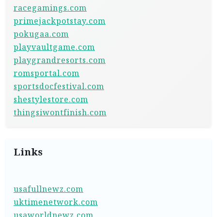
racegamings.com
primejackpotstay.com
pokugaa.com
playvaultgame.com
playgrandresorts.com
romsportal.com
sportsdocfestival.com
shestylestore.com
thingsiwontfinish.com
Links
usafullnewz.com
uktimenetwork.com
usaworldnewz.com