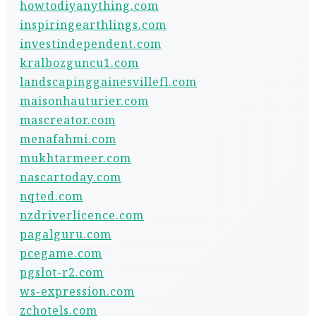
howtodiyanything.com
inspiringearthlings.com
investindependent.com
kralbozguncu1.com
landscapinggainesvillefl.com
maisonhauturier.com
mascreator.com
menafahmi.com
mukhtarmeer.com
nascartoday.com
nqted.com
nzdriverlicence.com
pagalguru.com
pcegame.com
pgslot-r2.com
ws-expression.com
zchotels.com