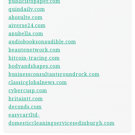
publicistspaper.com
quindaily.com
abosulte.com
aiverse24.com
anubella.com
audiobooksonaudible.com
beautenetwork.com
bitcoin-tracing.com
bodyandshapes.com
businessconsultantsroundrock.com
classicglobalnews.com
cybercusp.com
britaintt.com
deconds.com
easycartltd-
domesticcleaningservicesedinburgh.com