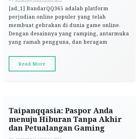
[ad_1] BandarQQ365 adalah platform
perjudian online populer yang telah
membuat gebrakan di dunia game online.
Dengan desainnya yang ramping, antarmuka
yang ramah pengguna, dan beragam
Read More
Taipanqqasia: Paspor Anda
menuju Hiburan Tanpa Akhir
dan Petualangan Gaming