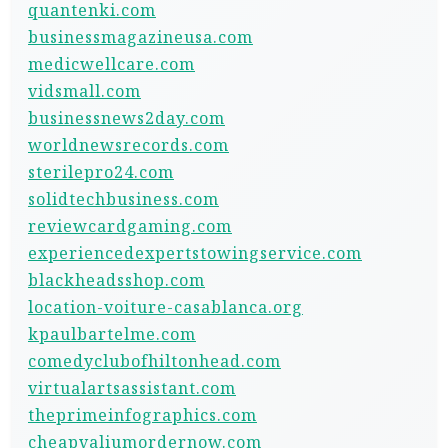
quantenki.com
businessmagazineusa.com
medicwellcare.com
vidsmall.com
businessnews2day.com
worldnewsrecords.com
sterilepro24.com
solidtechbusiness.com
reviewcardgaming.com
experiencedexpertstowingservice.com
blackheadsshop.com
location-voiture-casablanca.org
kpaulbartelme.com
comedyclubofhiltonhead.com
virtualartsassistant.com
theprimeinfographics.com
cheapvaliumordernow.com