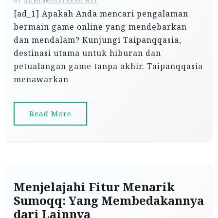
BY
ADMIN@ISAFEBAG.NET
[ad_1] Apakah Anda mencari pengalaman
bermain game online yang mendebarkan
dan mendalam? Kunjungi Taipanqqasia,
destinasi utama untuk hiburan dan
petualangan game tanpa akhir. Taipanqqasia
menawarkan
Read More
Menjelajahi Fitur Menarik
Sumoqq: Yang Membedakannya
dari Lainnya