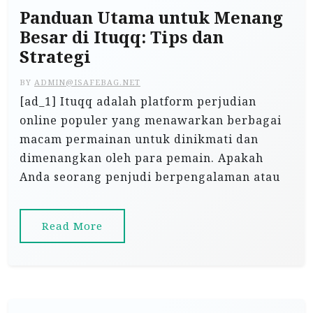
Panduan Utama untuk Menang
Besar di Ituqq: Tips dan
Strategi
BY
ADMIN@ISAFEBAG.NET
[ad_1] Ituqq adalah platform perjudian
online populer yang menawarkan berbagai
macam permainan untuk dinikmati dan
dimenangkan oleh para pemain. Apakah
Anda seorang penjudi berpengalaman atau
Read More