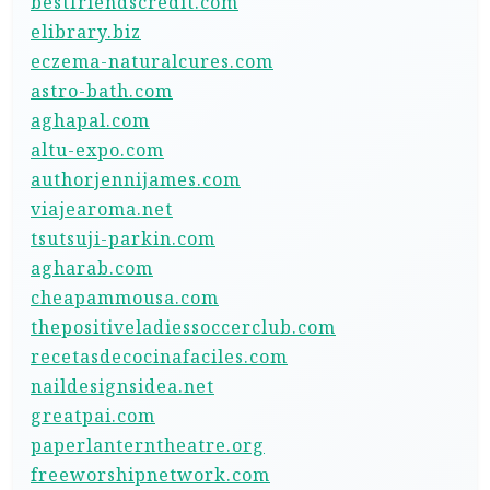
bestfriendscredit.com
elibrary.biz
eczema-naturalcures.com
astro-bath.com
aghapal.com
altu-expo.com
authorjennijames.com
viajearoma.net
tsutsuji-parkin.com
agharab.com
cheapammousa.com
thepositiveladiessoccerclub.com
recetasdecocinafaciles.com
naildesignsidea.net
greatpai.com
paperlanterntheatre.org
freeworshipnetwork.com