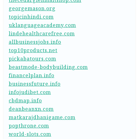
thecedarglenmaltshop.com
georgemason.org
topicinhindi.com
uklanguageacademy.com
lindehealthcarefree.com
allbusinessjobs.info
top10products.net
pickabatours.com
beastmode-bodybuilding.com
financelplan.info
businessfuture.info
infojudibet.com
cbdmap.info
deanbeanxn.com
matkarajdhanigame.com
popthrone.com
world-slots.com