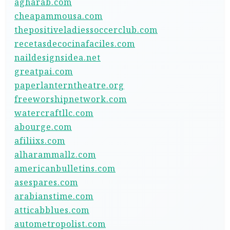
agharab.com
cheapammousa.com
thepositiveladiessoccerclub.com
recetasdecocinafaciles.com
naildesignsidea.net
greatpai.com
paperlanterntheatre.org
freeworshipnetwork.com
watercraftllc.com
abourge.com
afiliixs.com
alharammallz.com
americanbulletins.com
asespares.com
arabianstime.com
atticabblues.com
autometropolist.com