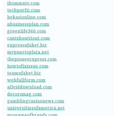
ibommatv.com
techporfit.com
bekasionline.com
nbusinessplan.com
greenlife360.com
cantshoutitout.com
expressufabet.biz
mypuertoplata.net
thepioneerxpress.com
howtofixissue.com
teamufabet.biz
webfullform.com
allviddownload.com
decorsmag.com
gamblingcasinonews.com
universitiesofamerica.net
progameofbrands.com