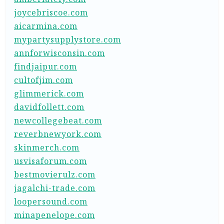
joycebriscoe.com
aicarmina.com
mypartysupplystore.com
annforwisconsin.com
findjaipur.com
cultofjim.com
glimmerick.com
davidfollett.com
newcollegebeat.com
reverbnewyork.com
skinmerch.com
usvisaforum.com
bestmovierulz.com
jagalchi-trade.com
loopersound.com
minapenelope.com