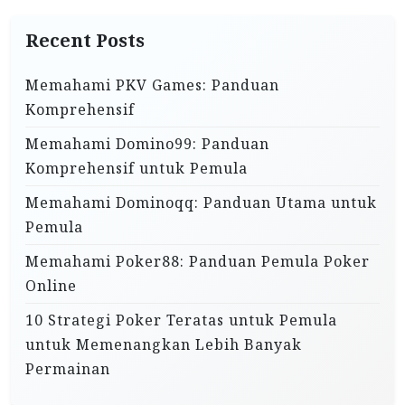
i
Recent Posts
o
n
Memahami PKV Games: Panduan
Komprehensif
Memahami Domino99: Panduan
Komprehensif untuk Pemula
Memahami Dominoqq: Panduan Utama untuk
Pemula
Memahami Poker88: Panduan Pemula Poker
Online
10 Strategi Poker Teratas untuk Pemula
untuk Memenangkan Lebih Banyak
Permainan