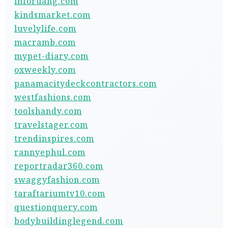
inforuang.com
kindsmarket.com
luvelylife.com
macramb.com
mypet-diary.com
oxweekly.com
panamacitydeckcontractors.com
westfashions.com
toolshandy.com
travelstager.com
trendinspires.com
rannyephul.com
reportradar360.com
swaggyfashion.com
taraftariumtv10.com
questionquery.com
bodybuildinglegend.com