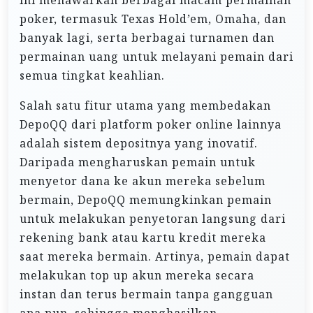
ini menawarkan berbagai macam permainan
poker, termasuk Texas Hold’em, Omaha, dan
banyak lagi, serta berbagai turnamen dan
permainan uang untuk melayani pemain dari
semua tingkat keahlian.
Salah satu fitur utama yang membedakan
DepoQQ dari platform poker online lainnya
adalah sistem depositnya yang inovatif.
Daripada mengharuskan pemain untuk
menyetor dana ke akun mereka sebelum
bermain, DepoQQ memungkinkan pemain
untuk melakukan penyetoran langsung dari
rekening bank atau kartu kredit mereka
saat mereka bermain. Artinya, pemain dapat
melakukan top up akun mereka secara
instan dan terus bermain tanpa gangguan