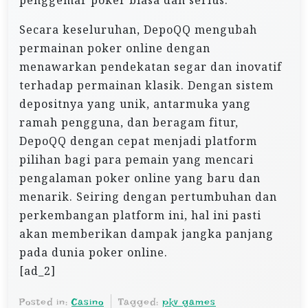
penggemar poker biasa dan serius.
Secara keseluruhan, DepoQQ mengubah
permainan poker online dengan
menawarkan pendekatan segar dan inovatif
terhadap permainan klasik. Dengan sistem
depositnya yang unik, antarmuka yang
ramah pengguna, dan beragam fitur,
DepoQQ dengan cepat menjadi platform
pilihan bagi para pemain yang mencari
pengalaman poker online yang baru dan
menarik. Seiring dengan pertumbuhan dan
perkembangan platform ini, hal ini pasti
akan memberikan dampak jangka panjang
pada dunia poker online.
[ad_2]
Posted in:
Casino
Tagged:
pkv games