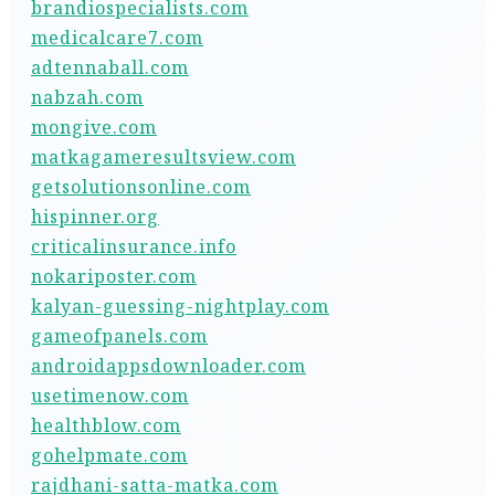
brandiospecialists.com
medicalcare7.com
adtennaball.com
nabzah.com
mongive.com
matkagameresultsview.com
getsolutionsonline.com
hispinner.org
criticalinsurance.info
nokariposter.com
kalyan-guessing-nightplay.com
gameofpanels.com
androidappsdownloader.com
usetimenow.com
healthblow.com
gohelpmate.com
rajdhani-satta-matka.com