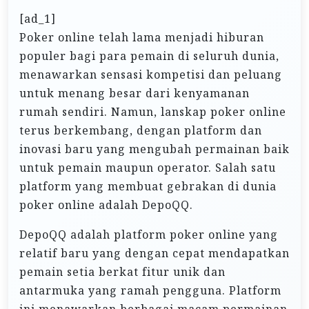
[ad_1]
Poker online telah lama menjadi hiburan
populer bagi para pemain di seluruh dunia,
menawarkan sensasi kompetisi dan peluang
untuk menang besar dari kenyamanan
rumah sendiri. Namun, lanskap poker online
terus berkembang, dengan platform dan
inovasi baru yang mengubah permainan baik
untuk pemain maupun operator. Salah satu
platform yang membuat gebrakan di dunia
poker online adalah DepoQQ.
DepoQQ adalah platform poker online yang
relatif baru yang dengan cepat mendapatkan
pemain setia berkat fitur unik dan
antarmuka yang ramah pengguna. Platform