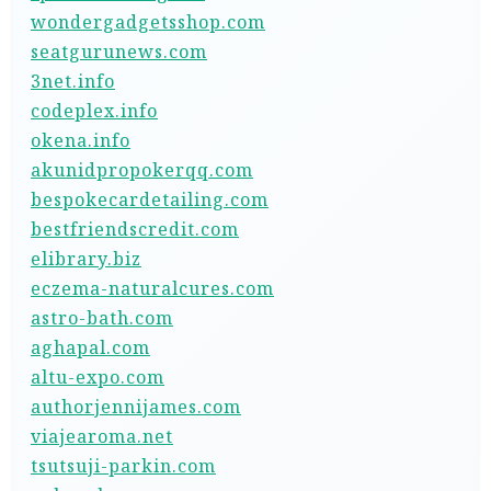
wondergadgetsshop.com
seatgurunews.com
3net.info
codeplex.info
okena.info
akunidpropokerqq.com
bespokecardetailing.com
bestfriendscredit.com
elibrary.biz
eczema-naturalcures.com
astro-bath.com
aghapal.com
altu-expo.com
authorjennijames.com
viajearoma.net
tsutsuji-parkin.com