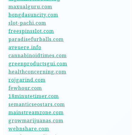
maxualguru.com
bongdasuncity.com
slot-pachi.com
freespinsslot.com
paradisefurballs.com
aveuere.info
cannabinoidtimes.com
greenproductsgui.com
healthconcerning.com
rojgarind.com
fewhour.com
18minutetimer.com
semanticseostars.com
mainstreamzone.com
growmarijuanas.com
webnshare.com