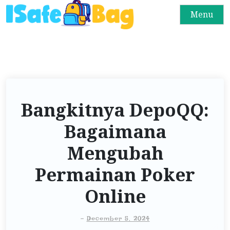
S
Menu
k
i
p
t
o
c
o
Bangkitnya DepoQQ:
n
Bagaimana
t
e
Mengubah
n
Permainan Poker
t
Online
-
December 5, 2024