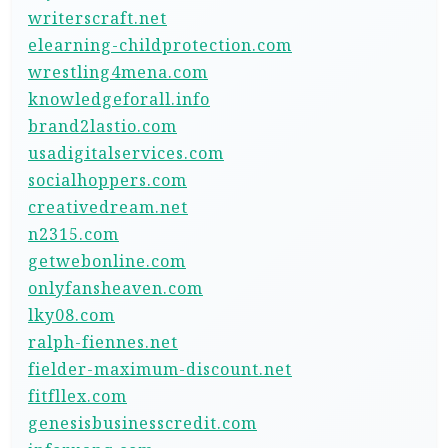
writerscraft.net
elearning-childprotection.com
wrestling4mena.com
knowledgeforall.info
brand2lastio.com
usadigitalservices.com
socialhoppers.com
creativedream.net
n2315.com
getwebonline.com
onlyfansheaven.com
lky08.com
ralph-fiennes.net
fielder-maximum-discount.net
fitfllex.com
genesisbusinesscredit.com