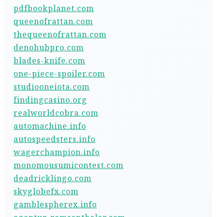
pdfbookplanet.com
queenofrattan.com
thequeenofrattan.com
denohubpro.com
blades-knife.com
one-piece-spoiler.com
studiooneiota.com
findingcasino.org
realworldcobra.com
automachine.info
autospeedsters.info
wagerchampion.info
monomousumicontest.com
deadricklingo.com
skyglobefx.com
gamblespherex.info