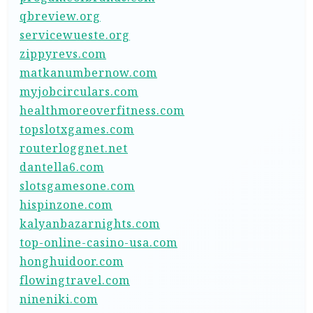
qbreview.org
servicewueste.org
zippyrevs.com
matkanumbernow.com
myjobcirculars.com
healthmoreoverfitness.com
topslotxgames.com
routerloggnet.net
dantella6.com
slotsgamesone.com
hispinzone.com
kalyanbazarnights.com
top-online-casino-usa.com
honghuidoor.com
flowingtravel.com
nineniki.com