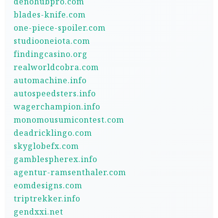
denohubpro.com
blades-knife.com
one-piece-spoiler.com
studiooneiota.com
findingcasino.org
realworldcobra.com
automachine.info
autospeedsters.info
wagerchampion.info
monomousumicontest.com
deadricklingo.com
skyglobefx.com
gamblespherex.info
agentur-ramsenthaler.com
eomdesigns.com
triptrekker.info
gendxxi.net