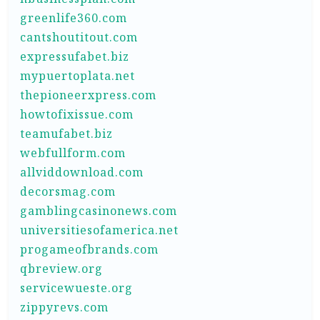
greenlife360.com
cantshoutitout.com
expressufabet.biz
mypuertoplata.net
thepioneerxpress.com
howtofixissue.com
teamufabet.biz
webfullform.com
allviddownload.com
decorsmag.com
gamblingcasinonews.com
universitiesofamerica.net
progameofbrands.com
qbreview.org
servicewueste.org
zippyrevs.com