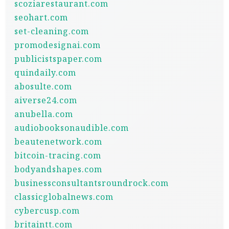
scoziarestaurant.com
seohart.com
set-cleaning.com
promodesignai.com
publicistspaper.com
quindaily.com
abosulte.com
aiverse24.com
anubella.com
audiobooksonaudible.com
beautenetwork.com
bitcoin-tracing.com
bodyandshapes.com
businessconsultantsroundrock.com
classicglobalnews.com
cybercusp.com
britaintt.com