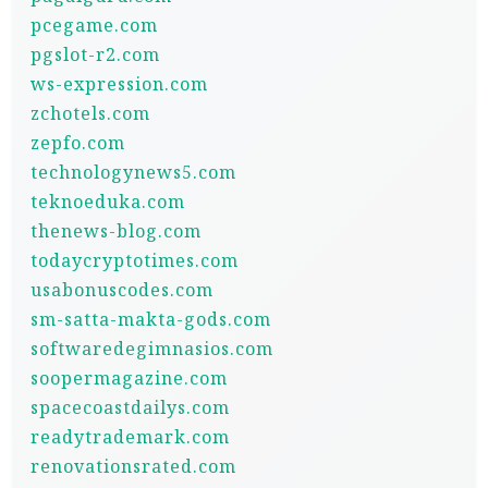
pcegame.com
pgslot-r2.com
ws-expression.com
zchotels.com
zepfo.com
technologynews5.com
teknoeduka.com
thenews-blog.com
todaycryptotimes.com
usabonuscodes.com
sm-satta-makta-gods.com
softwaredegimnasios.com
soopermagazine.com
spacecoastdailys.com
readytrademark.com
renovationsrated.com