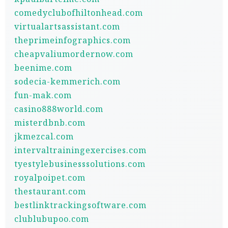
comedyclubofhiltonhead.com
virtualartsassistant.com
theprimeinfographics.com
cheapvaliumordernow.com
beenime.com
sodecia-kemmerich.com
fun-mak.com
casino888world.com
misterdbnb.com
jkmezcal.com
intervaltrainingexercises.com
tyestylebusinesssolutions.com
royalpoipet.com
thestaurant.com
bestlinktrackingsoftware.com
clublubupoo.com