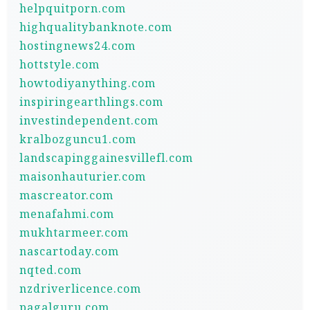
helpquitporn.com
highqualitybanknote.com
hostingnews24.com
hottstyle.com
howtodiyanything.com
inspiringearthlings.com
investindependent.com
kralbozguncu1.com
landscapinggainesvillefl.com
maisonhauturier.com
mascreator.com
menafahmi.com
mukhtarmeer.com
nascartoday.com
nqted.com
nzdriverlicence.com
pagalguru.com