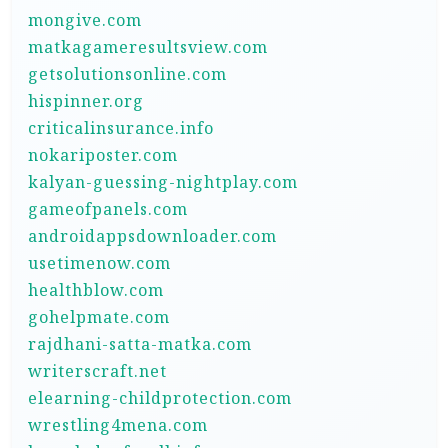
mongive.com
matkagameresultsview.com
getsolutionsonline.com
hispinner.org
criticalinsurance.info
nokariposter.com
kalyan-guessing-nightplay.com
gameofpanels.com
androidappsdownloader.com
usetimenow.com
healthblow.com
gohelpmate.com
rajdhani-satta-matka.com
writerscraft.net
elearning-childprotection.com
wrestling4mena.com