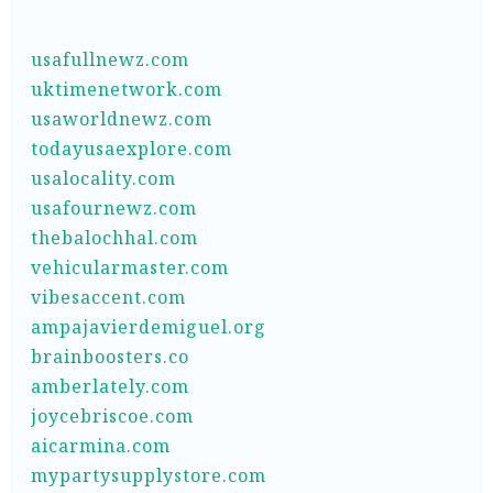
usafullnewz.com
uktimenetwork.com
usaworldnewz.com
todayusaexplore.com
usalocality.com
usafournewz.com
thebalochhal.com
vehicularmaster.com
vibesaccent.com
ampajavierdemiguel.org
brainboosters.co
amberlately.com
joycebriscoe.com
aicarmina.com
mypartysupplystore.com