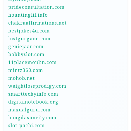
prideconsultation.com
hountinglil.info
chakraaffirmations.net
bestjokes4u.com
lustgurgaon.com
geniejaar.com
bobbyslot.com
11placemoulin.com
mintz360.com
mohob.net
weightlossprodigy.com
smarttechyinfo.com
digitalnotebook.org
maxualguru.com
bongdasuncity.com
slot-pachi.com