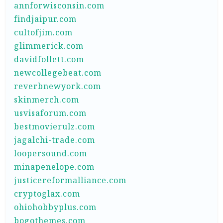
annforwisconsin.com
findjaipur.com
cultofjim.com
glimmerick.com
davidfollett.com
newcollegebeat.com
reverbnewyork.com
skinmerch.com
usvisaforum.com
bestmovierulz.com
jagalchi-trade.com
loopersound.com
minapenelope.com
justicereformalliance.com
cryptoglax.com
ohiohobbyplus.com
bogothemes.com