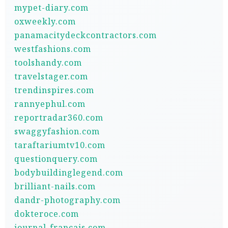
mypet-diary.com
oxweekly.com
panamacitydeckcontractors.com
westfashions.com
toolshandy.com
travelstager.com
trendinspires.com
rannyephul.com
reportradar360.com
swaggyfashion.com
taraftariumtv10.com
questionquery.com
bodybuildinglegend.com
brilliant-nails.com
dandr-photography.com
dokteroce.com
journal-francais.com