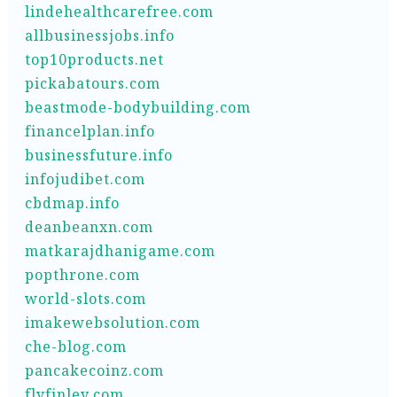
lindehealthcarefree.com
allbusinessjobs.info
top10products.net
pickabatours.com
beastmode-bodybuilding.com
financelplan.info
businessfuture.info
infojudibet.com
cbdmap.info
deanbeanxn.com
matkarajdhanigame.com
popthrone.com
world-slots.com
imakewebsolution.com
che-blog.com
pancakecoinz.com
flyfinley.com