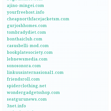
ajino-mingei.com
yourfreehost.info
cheapnorthfacejacketsm.com
gurjoshhomes.com
tombradydiet.com
bonthaiclub.com
casusbelli-mod.com
bookplatesociety.com
lebnewsmedia.com
sonosonora.com
linkuusinternasional1.com
friendsroll.com
spiderclothing.net
wondergadgetsshop.com
seatgurunews.com
3net.info