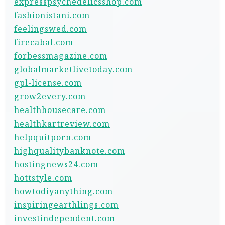
expresspsychedelicsshop.com
fashionistani.com
feelingswed.com
firecabal.com
forbessmagazine.com
globalmarketlivetoday.com
gpl-license.com
grow2every.com
healthhousecare.com
healthkartreview.com
helpquitporn.com
highqualitybanknote.com
hostingnews24.com
hottstyle.com
howtodiyanything.com
inspiringearthlings.com
investindependent.com