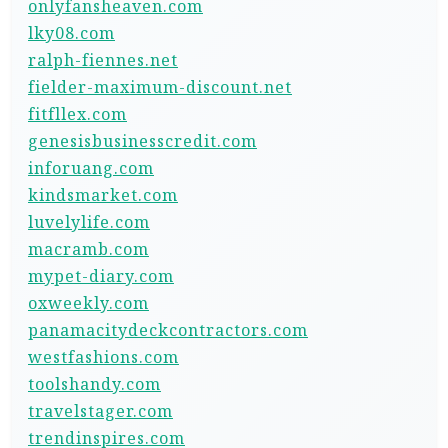
onlyfansheaven.com
lky08.com
ralph-fiennes.net
fielder-maximum-discount.net
fitfllex.com
genesisbusinesscredit.com
inforuang.com
kindsmarket.com
luvelylife.com
macramb.com
mypet-diary.com
oxweekly.com
panamacitydeckcontractors.com
westfashions.com
toolshandy.com
travelstager.com
trendinspires.com