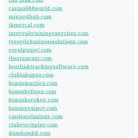
fun-mak.com
casino888world.com
misterdbnb.com
jkmezcal.com
intervaltrainingexercises.com
tyestylebusinesssolutions.com
royalpoipet.com
thestaurant.com
bestlinktrackingsoftware.com
clublubupoo.com
bonusmazijeu.com
bonuskyfojea.com
bonuskorokee.com
bonusgexipoy.com
casinorelaxluxe.com
clubetechplay.com
domdombd.com