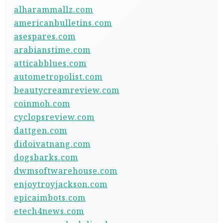
alharammallz.com
americanbulletins.com
asespares.com
arabianstime.com
atticabblues.com
autometropolist.com
beautycreamreview.com
coinmoh.com
cyclopsreview.com
dattgen.com
didoivatnang.com
dogsbarks.com
dwmsoftwarehouse.com
enjoytroyjackson.com
epicaimbots.com
etech4news.com