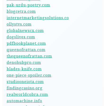
pak-urdu-poetry.com
blogcetra.com
internetmarketingsolutions.co
ollystvs.com
globalnewscx.com
dogslives.com
pdfbookplanet.com
queenofrattan.com
thequeenofrattan.com
denohubpro.com
blades-knife.com
one-piece-spoiler.com
studiooneiota.com
findingcasino.org
realworldcobra.com
automachine.info