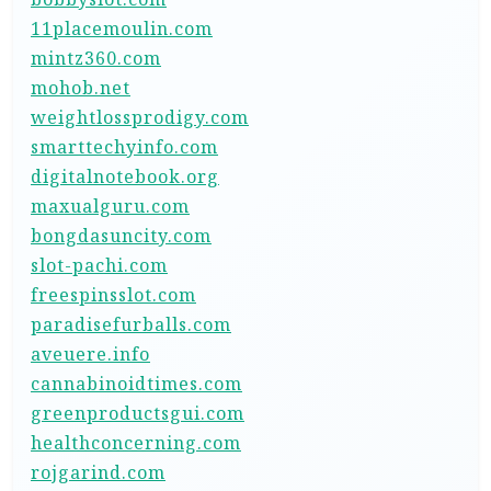
11placemoulin.com
mintz360.com
mohob.net
weightlossprodigy.com
smarttechyinfo.com
digitalnotebook.org
maxualguru.com
bongdasuncity.com
slot-pachi.com
freespinsslot.com
paradisefurballs.com
aveuere.info
cannabinoidtimes.com
greenproductsgui.com
healthconcerning.com
rojgarind.com