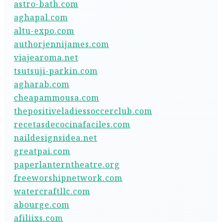
astro-bath.com
aghapal.com
altu-expo.com
authorjennijames.com
viajearoma.net
tsutsuji-parkin.com
agharab.com
cheapammousa.com
thepositiveladiessoccerclub.com
recetasdecocinafaciles.com
naildesignsidea.net
greatpai.com
paperlanterntheatre.org
freeworshipnetwork.com
watercraftllc.com
abourge.com
afiliixs.com