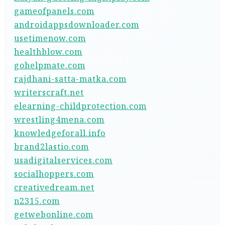
gameofpanels.com
androidappsdownloader.com
usetimenow.com
healthblow.com
gohelpmate.com
rajdhani-satta-matka.com
writerscraft.net
elearning-childprotection.com
wrestling4mena.com
knowledgeforall.info
brand2lastio.com
usadigitalservices.com
socialhoppers.com
creativedream.net
n2315.com
getwebonline.com