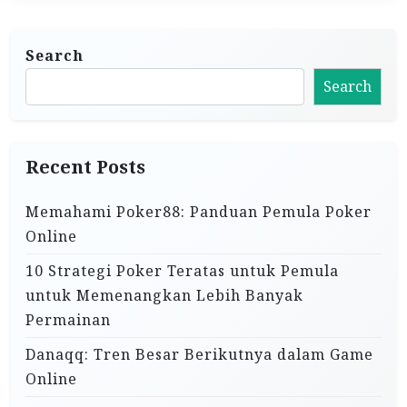
v
i
Search
g
Search
a
t
i
Recent Posts
o
Memahami Poker88: Panduan Pemula Poker
n
Online
10 Strategi Poker Teratas untuk Pemula
untuk Memenangkan Lebih Banyak
Permainan
Danaqq: Tren Besar Berikutnya dalam Game
Online