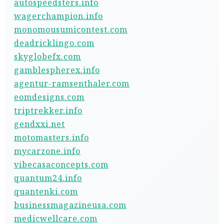
autospeedsters.info
wagerchampion.info
monomousumicontest.com
deadricklingo.com
skyglobefx.com
gamblespherex.info
agentur-ramsenthaler.com
eomdesigns.com
triptrekker.info
gendxxi.net
motomasters.info
mycarzone.info
vibecasaconcepts.com
quantum24.info
quantenki.com
businessmagazineusa.com
medicwellcare.com