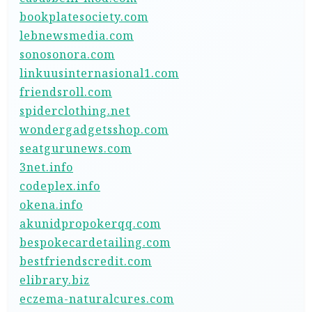
bookplatesociety.com
lebnewsmedia.com
sonosonora.com
linkuusinternasional1.com
friendsroll.com
spiderclothing.net
wondergadgetsshop.com
seatgurunews.com
3net.info
codeplex.info
okena.info
akunidpropokerqq.com
bespokecardetailing.com
bestfriendscredit.com
elibrary.biz
eczema-naturalcures.com