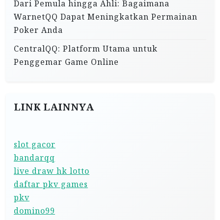
Dari Pemula hingga Ahli: Bagaimana
WarnetQQ Dapat Meningkatkan Permainan
Poker Anda
CentralQQ: Platform Utama untuk
Penggemar Game Online
LINK LAINNYA
slot gacor
bandarqq
live draw hk lotto
daftar pkv games
pkv
domino99