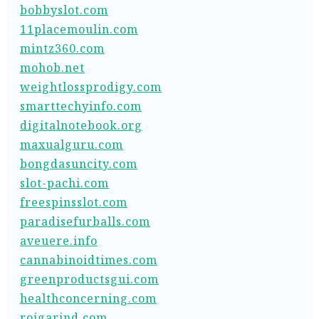
bobbyslot.com
11placemoulin.com
mintz360.com
mohob.net
weightlossprodigy.com
smarttechyinfo.com
digitalnotebook.org
maxualguru.com
bongdasuncity.com
slot-pachi.com
freespinsslot.com
paradisefurballs.com
aveuere.info
cannabinoidtimes.com
greenproductsgui.com
healthconcerning.com
rojgarind.com