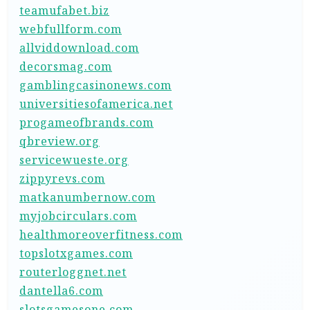
teamufabet.biz
webfullform.com
allviddownload.com
decorsmag.com
gamblingcasinonews.com
universitiesofamerica.net
progameofbrands.com
qbreview.org
servicewueste.org
zippyrevs.com
matkanumbernow.com
myjobcirculars.com
healthmoreoverfitness.com
topslotxgames.com
routerloggnet.net
dantella6.com
slotsgamesone.com