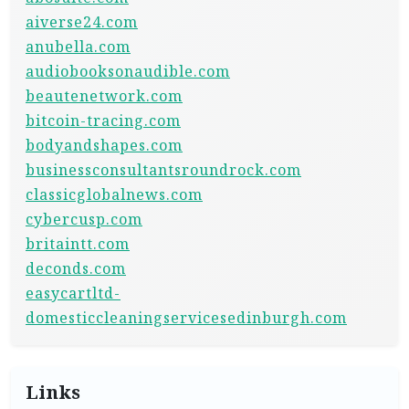
aiverse24.com
anubella.com
audiobooksonaudible.com
beautenetwork.com
bitcoin-tracing.com
bodyandshapes.com
businessconsultantsroundrock.com
classicglobalnews.com
cybercusp.com
britaintt.com
deconds.com
easycartltd-
domesticcleaningservicesedinburgh.com
Links