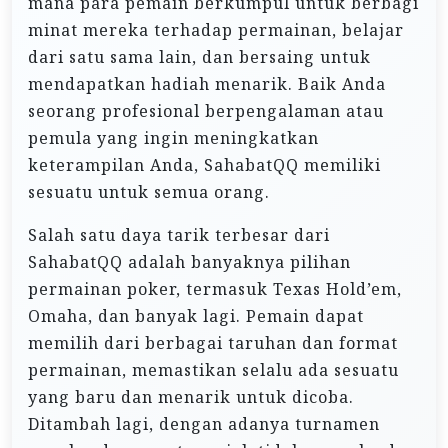
mana para pemain berkumpul untuk berbagi
minat mereka terhadap permainan, belajar
dari satu sama lain, dan bersaing untuk
mendapatkan hadiah menarik. Baik Anda
seorang profesional berpengalaman atau
pemula yang ingin meningkatkan
keterampilan Anda, SahabatQQ memiliki
sesuatu untuk semua orang.
Salah satu daya tarik terbesar dari
SahabatQQ adalah banyaknya pilihan
permainan poker, termasuk Texas Hold’em,
Omaha, dan banyak lagi. Pemain dapat
memilih dari berbagai taruhan dan format
permainan, memastikan selalu ada sesuatu
yang baru dan menarik untuk dicoba.
Ditambah lagi, dengan adanya turnamen