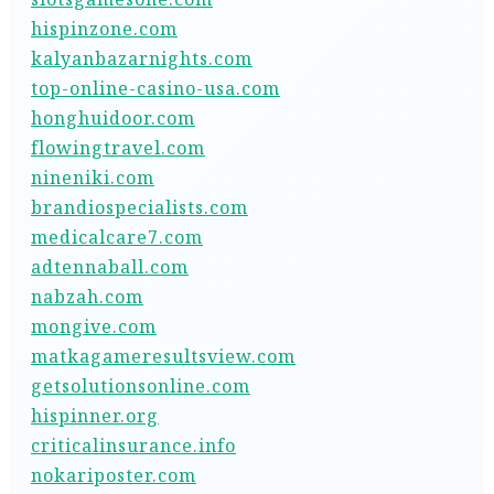
hispinzone.com
kalyanbazarnights.com
top-online-casino-usa.com
honghuidoor.com
flowingtravel.com
nineniki.com
brandiospecialists.com
medicalcare7.com
adtennaball.com
nabzah.com
mongive.com
matkagameresultsview.com
getsolutionsonline.com
hispinner.org
criticalinsurance.info
nokariposter.com