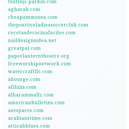
tsutsuji-parkin.com
agharab.com
cheapammousa.com
thepositiveladiessoccerclub.com
recetasdecocinafaciles.com
naildesignsidea.net
greatpai.com
paperlanterntheatre.org
freeworshipnetwork.com
watercraftllc.com
abourge.com
afiliixs.com
alharammallz.com
americanbulletins.com
asespares.com
arabianstime.com
atticabblues.com