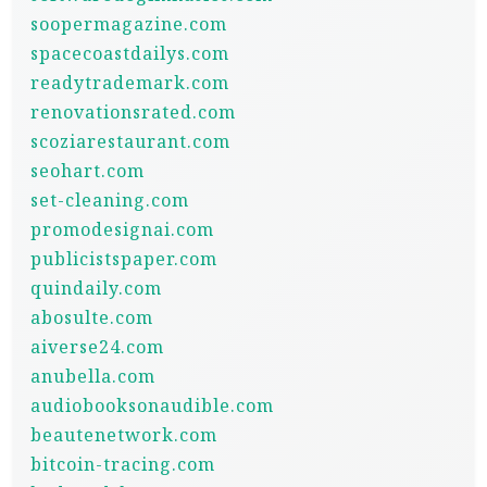
soopermagazine.com
spacecoastdailys.com
readytrademark.com
renovationsrated.com
scoziarestaurant.com
seohart.com
set-cleaning.com
promodesignai.com
publicistspaper.com
quindaily.com
abosulte.com
aiverse24.com
anubella.com
audiobooksonaudible.com
beautenetwork.com
bitcoin-tracing.com