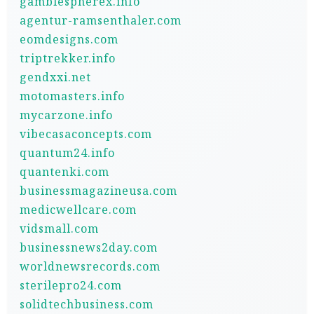
gamblespherex.info
agentur-ramsenthaler.com
eomdesigns.com
triptrekker.info
gendxxi.net
motomasters.info
mycarzone.info
vibecasaconcepts.com
quantum24.info
quantenki.com
businessmagazineusa.com
medicwellcare.com
vidsmall.com
businessnews2day.com
worldnewsrecords.com
sterilepro24.com
solidtechbusiness.com