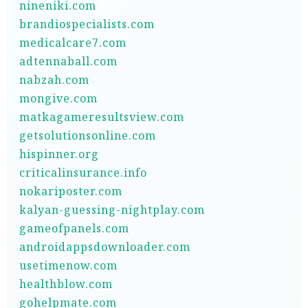
nineniki.com
brandiospecialists.com
medicalcare7.com
adtennaball.com
nabzah.com
mongive.com
matkagameresultsview.com
getsolutionsonline.com
hispinner.org
criticalinsurance.info
nokariposter.com
kalyan-guessing-nightplay.com
gameofpanels.com
androidappsdownloader.com
usetimenow.com
healthblow.com
gohelpmate.com