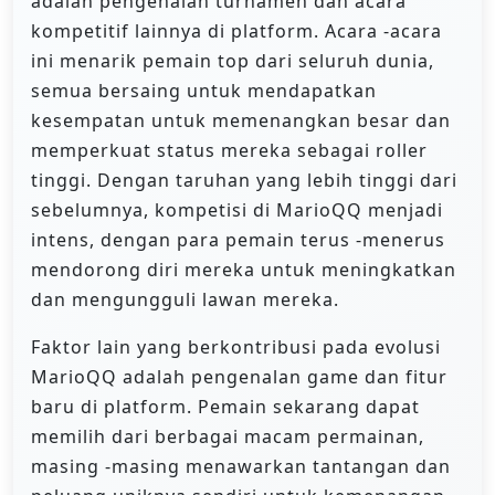
adalah pengenalan turnamen dan acara
kompetitif lainnya di platform. Acara -acara
ini menarik pemain top dari seluruh dunia,
semua bersaing untuk mendapatkan
kesempatan untuk memenangkan besar dan
memperkuat status mereka sebagai roller
tinggi. Dengan taruhan yang lebih tinggi dari
sebelumnya, kompetisi di MarioQQ menjadi
intens, dengan para pemain terus -menerus
mendorong diri mereka untuk meningkatkan
dan mengungguli lawan mereka.
Faktor lain yang berkontribusi pada evolusi
MarioQQ adalah pengenalan game dan fitur
baru di platform. Pemain sekarang dapat
memilih dari berbagai macam permainan,
masing -masing menawarkan tantangan dan