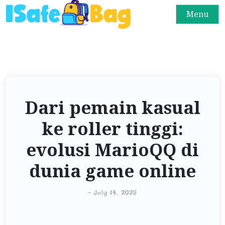
S
Menu
k
i
p
t
o
c
o
Dari pemain kasual
n
ke roller tinggi:
t
e
evolusi MarioQQ di
n
dunia game online
t
-
July 14, 2025