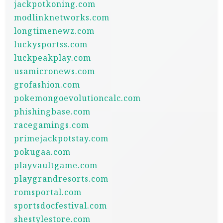
jackpotkoning.com
modlinknetworks.com
longtimenewz.com
luckysportss.com
luckpeakplay.com
usamicronews.com
grofashion.com
pokemongoevolutioncalc.com
phishingbase.com
racegamings.com
primejackpotstay.com
pokugaa.com
playvaultgame.com
playgrandresorts.com
romsportal.com
sportsdocfestival.com
shestylestore.com