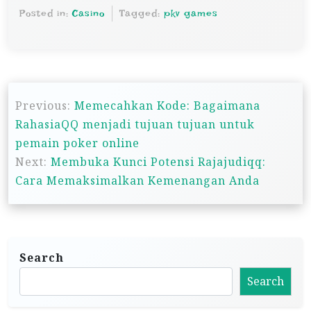
Posted in:
Casino
Tagged:
pkv games
P
Previous:
Memecahkan Kode: Bagaimana
o
RahasiaQQ menjadi tujuan tujuan untuk
s
pemain poker online
t
Next:
Membuka Kunci Potensi Rajajudiqq:
n
Cara Memaksimalkan Kemenangan Anda
a
v
i
Search
g
Search
a