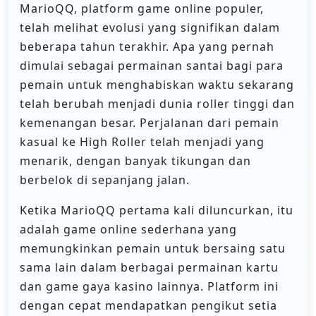
MarioQQ, platform game online populer,
telah melihat evolusi yang signifikan dalam
beberapa tahun terakhir. Apa yang pernah
dimulai sebagai permainan santai bagi para
pemain untuk menghabiskan waktu sekarang
telah berubah menjadi dunia roller tinggi dan
kemenangan besar. Perjalanan dari pemain
kasual ke High Roller telah menjadi yang
menarik, dengan banyak tikungan dan
berbelok di sepanjang jalan.
Ketika MarioQQ pertama kali diluncurkan, itu
adalah game online sederhana yang
memungkinkan pemain untuk bersaing satu
sama lain dalam berbagai permainan kartu
dan game gaya kasino lainnya. Platform ini
dengan cepat mendapatkan pengikut setia