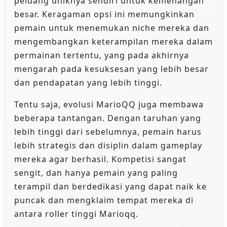
peluang uniknya sendiri untuk kemenangan
besar. Keragaman opsi ini memungkinkan
pemain untuk menemukan niche mereka dan
mengembangkan keterampilan mereka dalam
permainan tertentu, yang pada akhirnya
mengarah pada kesuksesan yang lebih besar
dan pendapatan yang lebih tinggi.
Tentu saja, evolusi MarioQQ juga membawa
beberapa tantangan. Dengan taruhan yang
lebih tinggi dari sebelumnya, pemain harus
lebih strategis dan disiplin dalam gameplay
mereka agar berhasil. Kompetisi sangat
sengit, dan hanya pemain yang paling
terampil dan berdedikasi yang dapat naik ke
puncak dan mengklaim tempat mereka di
antara roller tinggi Marioqq.