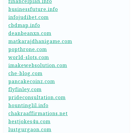
financelplan.info
businessfuture.info
infojudibet.com
cbdmap.info
deanbeanxn.com
matkarajdhanigame.com
popthrone.com
world-slots.com
imakewebsolution.com
che-blog.com
pancakecoinz.com
flyfinley.com
prideconsultation.com
hountinglil.info
chakraaffirmations.net
bestjokes4u.com
lustgurgaon.com