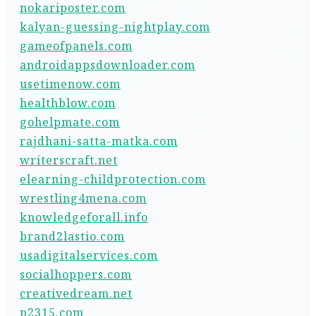
nokariposter.com
kalyan-guessing-nightplay.com
gameofpanels.com
androidappsdownloader.com
usetimenow.com
healthblow.com
gohelpmate.com
rajdhani-satta-matka.com
writerscraft.net
elearning-childprotection.com
wrestling4mena.com
knowledgeforall.info
brand2lastio.com
usadigitalservices.com
socialhoppers.com
creativedream.net
n2315.com