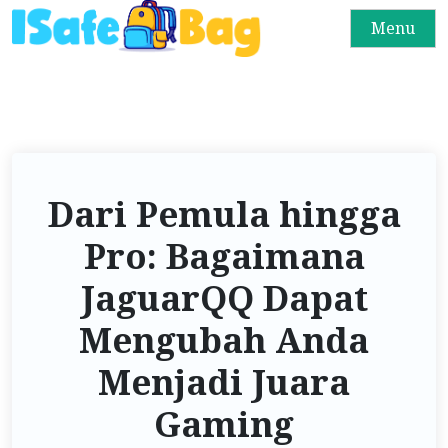
S
Menu
k
i
p
t
o
c
o
Dari Pemula hingga
n
Pro: Bagaimana
t
e
JaguarQQ Dapat
n
Mengubah Anda
t
Menjadi Juara
Gaming