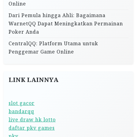
Online
Dari Pemula hingga Ahli: Bagaimana
WarnetQQ Dapat Meningkatkan Permainan
Poker Anda
CentralQQ: Platform Utama untuk
Penggemar Game Online
LINK LAINNYA
slot gacor
bandarqq
live draw hk lotto
daftar pkv games
pkv