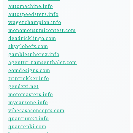
automachine.info
autospeedsters.info
wagerchampion.info
monomousumicontest.com
deadricklingo.com
skyglobefx.com
gamblespherex.info
agentur-ramsenthaler.com
eomdesigns.com
triptrekker.info
gendxxi.net
motomasters.info
mycarzone.info
vibecasaconcepts.com
quantum24.info
quantenki.com