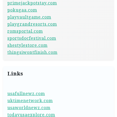
primejackpotstay.com
pokugaa.com
playvaultgame.com
playgrandresorts.com
romsportal.com
sportsdocfestival.com
shestylestore.com
thingsiwontfinish.com
Links
usafullnewz.com
uktimenetwork.com
usaworldnewz.com
todayusaexplore.com