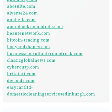
abosulte.com
aiverse24.com
anubella.com
audiobooksonaudible.com
beautenetwork.com
bitcoin-tracing.com
bodyandshapes.com
businessconsultantsroundrock.com
classicglobalnews.com
cybercusp.com
britaintt.com
deconds.com
easycartltd-
domesticcleaningservicesedinburgh.com