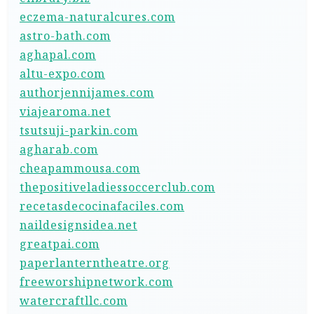
eczema-naturalcures.com
astro-bath.com
aghapal.com
altu-expo.com
authorjennijames.com
viajearoma.net
tsutsuji-parkin.com
agharab.com
cheapammousa.com
thepositiveladiessoccerclub.com
recetasdecocinafaciles.com
naildesignsidea.net
greatpai.com
paperlanterntheatre.org
freeworshipnetwork.com
watercraftllc.com