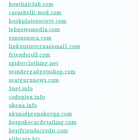
bonthaiclub.com
casusbelli-mod.com
bookplatesociety.com
lebnewsmedia.com
sonosonora.com
linkuusinternasional1.com
friendsroll.com
spiderclothing.net
wondergadgetsshop.com
seatgurunews.com
3net.info
codeplex.info
okena.info
akunidpropokerqq.com
bespokecardetailing.com
bestfriendscredit.com
elibrary.biz