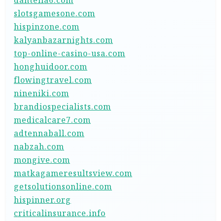
dantella6.com
slotsgamesone.com
hispinzone.com
kalyanbazarnights.com
top-online-casino-usa.com
honghuidoor.com
flowingtravel.com
nineniki.com
brandiospecialists.com
medicalcare7.com
adtennaball.com
nabzah.com
mongive.com
matkagameresultsview.com
getsolutionsonline.com
hispinner.org
criticalinsurance.info