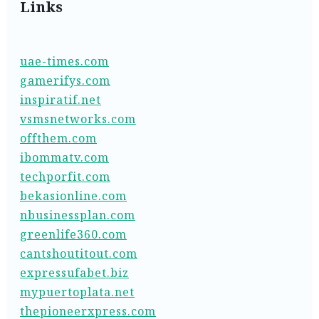
Links
uae-times.com
gamerifys.com
inspiratif.net
vsmsnetworks.com
offthem.com
ibommatv.com
techporfit.com
bekasionline.com
nbusinessplan.com
greenlife360.com
cantshoutitout.com
expressufabet.biz
mypuertoplata.net
thepioneerxpress.com