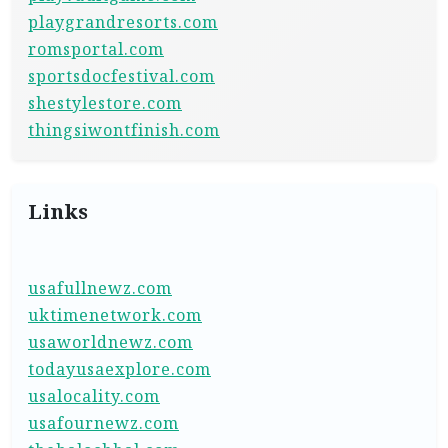
playgrandresorts.com
romsportal.com
sportsdocfestival.com
shestylestore.com
thingsiwontfinish.com
Links
usafullnewz.com
uktimenetwork.com
usaworldnewz.com
todayusaexplore.com
usalocality.com
usafournewz.com