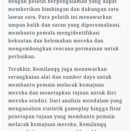
dengan pelatih berpengalaman yang dapat
memberikan bimbingan dan dukungan satu
lawan satu. Para pelatih ini menawarkan
umpan balik dan saran yang dipersonalisasi,
membantu pemula mengidentifikasi
kekuatan dan kelemahan mereka dan
mengembangkan rencana permainan untuk
perbaikan.
Terakhir, Kemilauqq juga menawarkan
serangkaian alat dan sumber daya untuk
membantu pemain melacak kemajuan
mereka dan menetapkan tujuan untuk diri
mereka sendiri. Dari analisis mendalam yang
menganalisis statistik gameplay hingga fitur
penetapan tujuan yang membantu pemain
melacak kemajuan mereka, Kemilauqq