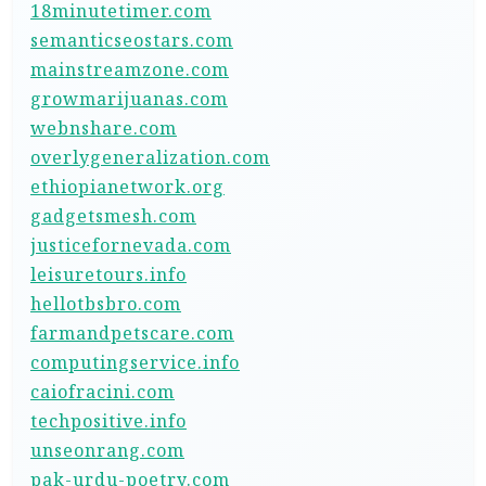
18minutetimer.com
semanticseostars.com
mainstreamzone.com
growmarijuanas.com
webnshare.com
overlygeneralization.com
ethiopianetwork.org
gadgetsmesh.com
justicefornevada.com
leisuretours.info
hellotbsbro.com
farmandpetscare.com
computingservice.info
caiofracini.com
techpositive.info
unseonrang.com
pak-urdu-poetry.com