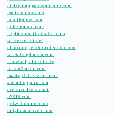
androidappsdownloader.com
usetimenow.com
healthblow.com
gohelpmate.com
rajdhani-satta-matka.com
writerscraft.net
elearning-childprotection.com
wrestling4mena.com
knowledgeforall.info
brand2lastio.com
usadigitalservices.com
socialhoppers.com
creativedream.net
n2315.com
getwebonline.com
onlyfansheaven.com