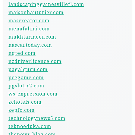
landscapinggainesvillefl.com
maisonhauturier.com
mascreator.com
menafahmi.com
mukhtarmeer.com
nascartoday.com
nqted.com
nzdriverlicence.com
pagalguru.com
pcegame.com
pgslot-r2.com
ws-expression.com
zchotels.com
zepfo.com
technologynews5.com
teknoeduka.com
thenews-blog.com