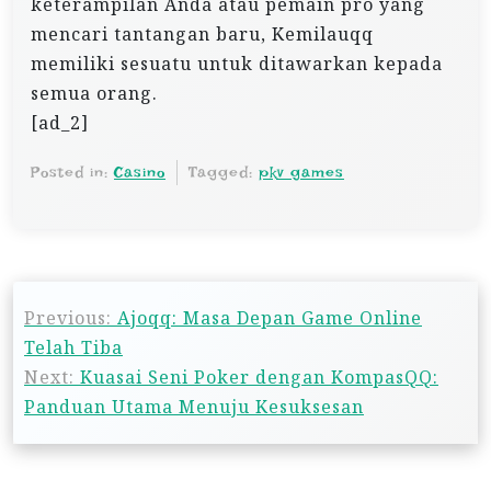
keterampilan Anda atau pemain pro yang
mencari tantangan baru, Kemilauqq
memiliki sesuatu untuk ditawarkan kepada
semua orang.
[ad_2]
Posted in:
Casino
Tagged:
pkv games
P
Previous:
Ajoqq: Masa Depan Game Online
o
Telah Tiba
s
Next:
Kuasai Seni Poker dengan KompasQQ:
t
Panduan Utama Menuju Kesuksesan
n
a