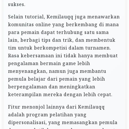
sukses.
Selain tutorial, Kemilauqq juga menawarkan
komunitas online yang berkembang di mana
para pemain dapat terhubung satu sama
lain, berbagi tips dan trik, dan membentuk
tim untuk berkompetisi dalam turnamen.
Rasa kebersamaan ini tidak hanya membuat
pengalaman bermain game lebih
menyenangkan, namun juga membantu
pemula belajar dari pemain yang lebih
berpengalaman dan meningkatkan
keterampilan mereka dengan lebih cepat.
Fitur menonjol lainnya dari Kemilauqq
adalah program pelatihan yang
dipersonalisasi, yang memasangkan pemula