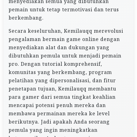
menyediakan semua yang dibutuhkan
pemain untuk tetap termotivasi dan terus
berkembang.
Secara keseluruhan, Kemilauqq merevolusi
pengalaman bermain game online dengan
menyediakan alat dan dukungan yang
dibutuhkan pemula untuk menjadi pemain
pro. Dengan tutorial komprehensif,
komunitas yang berkembang, program
pelatihan yang dipersonalisasi, dan fitur
penetapan tujuan, Kemilauqq membantu
para gamer dari semua tingkat keahlian
mencapai potensi penuh mereka dan
membawa permainan mereka ke level
berikutnya. Jadi apakah Anda seorang
pemula yang ingin meningkatkan