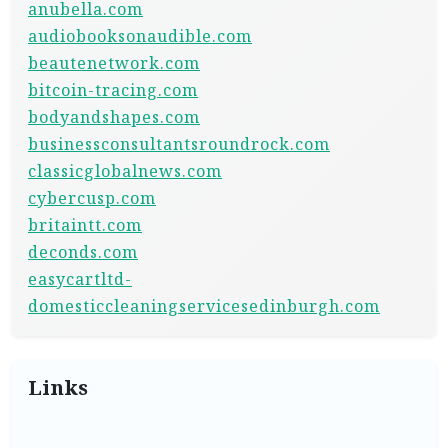
anubella.com
audiobooksonaudible.com
beautenetwork.com
bitcoin-tracing.com
bodyandshapes.com
businessconsultantsroundrock.com
classicglobalnews.com
cybercusp.com
britaintt.com
deconds.com
easycartltd-
domesticcleaningservicesedinburgh.com
Links