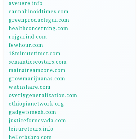
aveuere.info
cannabinoidtimes.com
greenproductsgui.com
healthconcerning.com
rojgarind.com
fewhour.com
18minutetimer.com
semanticseostars.com
mainstreamzone.com
growmarijuanas.com
webnshare.com
overlygeneralization.com
ethiopianetwork.org
gadgetsmesh.com
justicefornevada.com
leisuretours.info
hellotbsbro.com