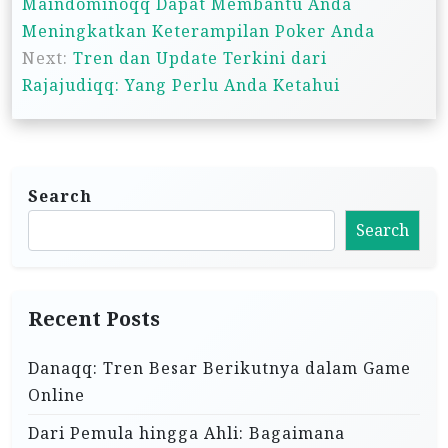
Maindominoqq Dapat Membantu Anda
s
Meningkatkan Keterampilan Poker Anda
t
Next:
Tren dan Update Terkini dari
n
Rajajudiqq: Yang Perlu Anda Ketahui
a
v
i
Search
g
Search
a
t
i
Recent Posts
o
Danaqq: Tren Besar Berikutnya dalam Game
n
Online
Dari Pemula hingga Ahli: Bagaimana