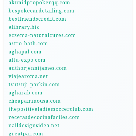
akunidpropokerqq.com
bespokecardetailing.com
bestfriendscredit.com
elibrary.biz
eczema-naturalcures.com
astro-bath.com
aghapal.com
altu-expo.com
authorjennijames.com
viajearoma.net
tsutsuji-parkin.com
agharab.com
cheapammousa.com
thepositiveladiessoccerclub.com
recetasdecocinafaciles.com
naildesignsidea.net
greatpai.com