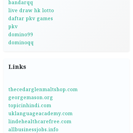
bandarqq
live draw hk lotto
daftar pkv games
pkv
domino99
dominoqq
Links
thecedarglenmaltshop.com
georgemason.org
topicinhindi.com
uklanguageacademy.com
lindehealthcarefree.com
allbusinessjobs.info