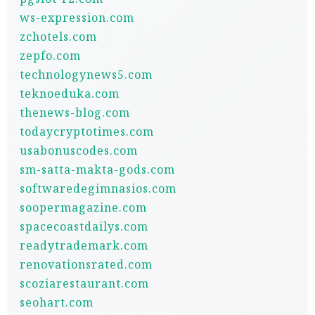
ws-expression.com
zchotels.com
zepfo.com
technologynews5.com
teknoeduka.com
thenews-blog.com
todaycryptotimes.com
usabonuscodes.com
sm-satta-makta-gods.com
softwaredegimnasios.com
soopermagazine.com
spacecoastdailys.com
readytrademark.com
renovationsrated.com
scoziarestaurant.com
seohart.com