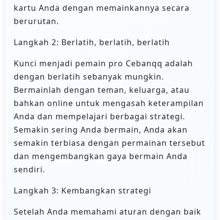
kartu Anda dengan memainkannya secara
berurutan.
Langkah 2: Berlatih, berlatih, berlatih
Kunci menjadi pemain pro Cebanqq adalah
dengan berlatih sebanyak mungkin.
Bermainlah dengan teman, keluarga, atau
bahkan online untuk mengasah keterampilan
Anda dan mempelajari berbagai strategi.
Semakin sering Anda bermain, Anda akan
semakin terbiasa dengan permainan tersebut
dan mengembangkan gaya bermain Anda
sendiri.
Langkah 3: Kembangkan strategi
Setelah Anda memahami aturan dengan baik