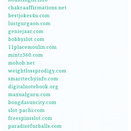
chakraaffirmations.net
bestjokes4u.com
lustgurgaon.com
geniejaar.com
bobbyslot.com
11placemoulin.com
mintz360.com
mohob.net
weightlossprodigy.com
smarttechyinfo.com
digitalnotebook.org
maxualguru.com
bongdasuncity.com
slot-pachi.com
freespinsslot.com
paradisefurballs.com