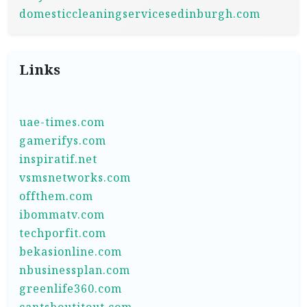
domesticcleaningservicesedinburgh.com
Links
uae-times.com
gamerifys.com
inspiratif.net
vsmsnetworks.com
offthem.com
ibommatv.com
techporfit.com
bekasionline.com
nbusinessplan.com
greenlife360.com