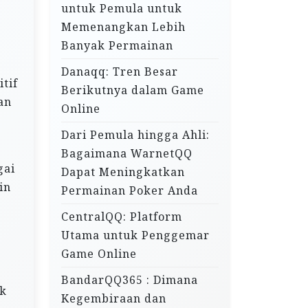
untuk Pemula untuk
Memenangkan Lebih
Banyak Permainan
Danaqq: Tren Besar
tif
Berikutnya dalam Game
an
Online
Dari Pemula hingga Ahli:
Bagaimana WarnetQQ
gai
Dapat Meningkatkan
in
Permainan Poker Anda
CentralQQ: Platform
Utama untuk Penggemar
Game Online
BandarQQ365 : Dimana
uk
Kegembiraan dan