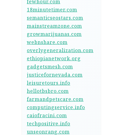
fewhour.com
18minutetimer.com
semanticseostars.com
mainstreamzone.com
growmarijuanas.com
webnshare.com
overlygeneralization.com
ethiopianetwork.org
gadgetsmesh.com
justicefornevada.com
leisuretours.info
hellotbsbro.com
farmandpetscare.com
computingservice.info
caiofracini.com
techpositive.info
unseonrang.com