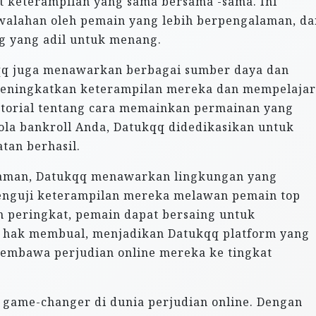
 keterampilan yang sama bersama -sama. Ini
alahan oleh pemain yang lebih berpengalaman, da
g yang adil untuk menang.
kqq juga menawarkan berbagai sumber daya dan
ningkatkan keterampilan mereka dan mempelajar
tutorial tentang cara memainkan permainan yang
ola bankroll Anda, Datukqq didedikasikan untuk
tan berhasil.
laman, Datukqq menawarkan lingkungan yang
enguji keterampilan mereka melawan pemain top
 peringkat, pemain dapat bersaing untuk
 hak membual, menjadikan Datukqq platform yang
embawa perjudian online mereka ke tingkat
 game-changer di dunia perjudian online. Dengan