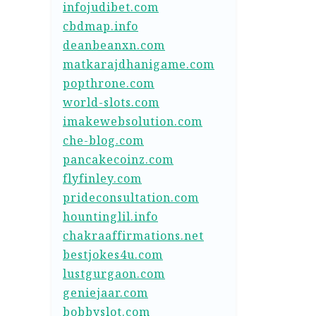
infojudibet.com
cbdmap.info
deanbeanxn.com
matkarajdhanigame.com
popthrone.com
world-slots.com
imakewebsolution.com
che-blog.com
pancakecoinz.com
flyfinley.com
prideconsultation.com
hountinglil.info
chakraaffirmations.net
bestjokes4u.com
lustgurgaon.com
geniejaar.com
bobbyslot.com