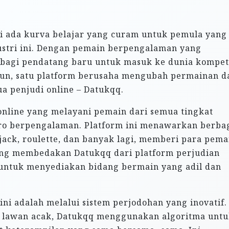
ali ada kurva belajar yang curam untuk pemula yang
ustri ini. Dengan pemain berpengalaman yang
bagi pendatang baru untuk masuk ke dunia kompeti
mun, satu platform berusaha mengubah permainan d
 penjudi online – Datukqq.
online yang melayani pemain dari semua tingkat
pro berpengalaman. Platform ini menawarkan berba
ack, roulette, dan banyak lagi, memberi para pema
yang membedakan Datukqq dari platform perjudian
 untuk menyediakan bidang bermain yang adil dan
ini adalah melalui sistem perjodohan yang inovatif.
 lawan acak, Datukqq menggunakan algoritma unt