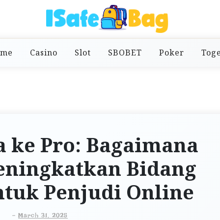
ome
Casino
Slot
SBOBET
Poker
Toge
a ke Pro: Bagaimana
ningkatkan Bidang
tuk Penjudi Online
-
March 31, 2025