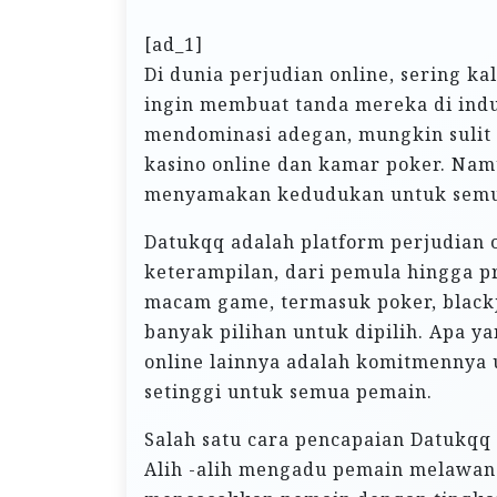
[ad_1]
Di dunia perjudian online, sering k
ingin membuat tanda mereka di ind
mendominasi adegan, mungkin sulit 
kasino online dan kamar poker. Na
menyamakan kedudukan untuk semua
Datukqq adalah platform perjudian 
keterampilan, dari pemula hingga 
macam game, termasuk poker, blackj
banyak pilihan untuk dipilih. Apa 
online lainnya adalah komitmennya
setinggi untuk semua pemain.
Salah satu cara pencapaian Datukqq 
Alih -alih mengadu pemain melawan