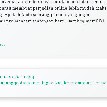
enyediakan sumber daya untuk pemain dari semua
bantu membuat perjudian online lebih mudah diaks
. Apakah Anda seorang pemula yang ingin
au pro mencari tantangan baru, Datukqq memiliki
mes
ain di gocengqq
a abangqq dapat meningkatkan keterampilan berma