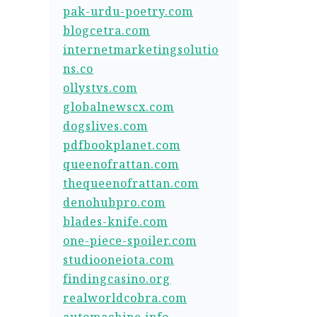
pak-urdu-poetry.com
blogcetra.com
internetmarketingsolutio
ns.co
ollystvs.com
globalnewscx.com
dogslives.com
pdfbookplanet.com
queenofrattan.com
thequeenofrattan.com
denohubpro.com
blades-knife.com
one-piece-spoiler.com
studiooneiota.com
findingcasino.org
realworldcobra.com