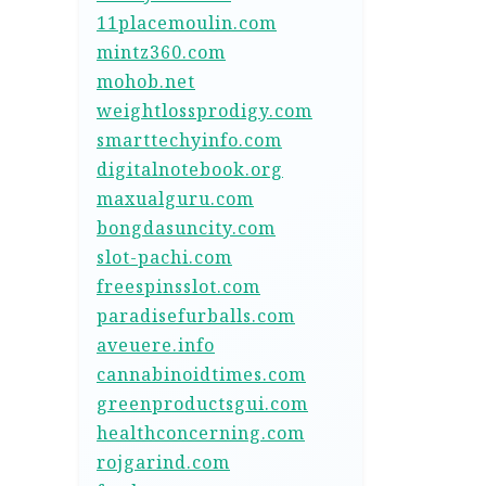
11placemoulin.com
mintz360.com
mohob.net
weightlossprodigy.com
smarttechyinfo.com
digitalnotebook.org
maxualguru.com
bongdasuncity.com
slot-pachi.com
freespinsslot.com
paradisefurballs.com
aveuere.info
cannabinoidtimes.com
greenproductsgui.com
healthconcerning.com
rojgarind.com