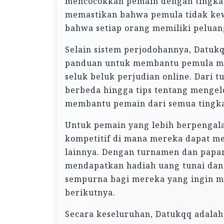
mencocokkan pemain dengan tingkat
memastikan bahwa pemula tidak kew
bahwa setiap orang memiliki peluan
Selain sistem perjodohannya, Datu
panduan untuk membantu pemula me
seluk beluk perjudian online. Dari 
berbeda hingga tips tentang mengel
membantu pemain dari semua tingka
Untuk pemain yang lebih berpenga
kompetitif di mana mereka dapat m
lainnya. Dengan turnamen dan papan
mendapatkan hadiah uang tunai dan
sempurna bagi mereka yang ingin m
berikutnya.
Secara keseluruhan, Datukqq adalah