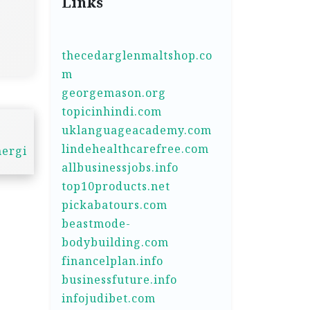
Links
thecedarglenmaltshop.co
m
georgemason.org
topicinhindi.com
uklanguageacademy.com
lindehealthcarefree.com
nergi
allbusinessjobs.info
top10products.net
pickabatours.com
beastmode-
bodybuilding.com
financelplan.info
businessfuture.info
infojudibet.com