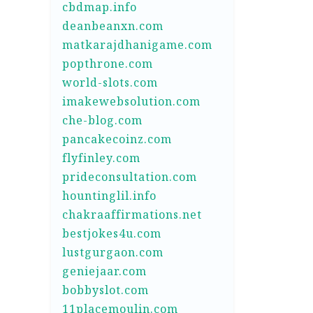
cbdmap.info
deanbeanxn.com
matkarajdhanigame.com
popthrone.com
world-slots.com
imakewebsolution.com
che-blog.com
pancakecoinz.com
flyfinley.com
prideconsultation.com
hountinglil.info
chakraaffirmations.net
bestjokes4u.com
lustgurgaon.com
geniejaar.com
bobbyslot.com
11placemoulin.com