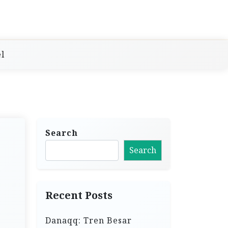
l
Search
Search
Recent Posts
Danaqq: Tren Besar