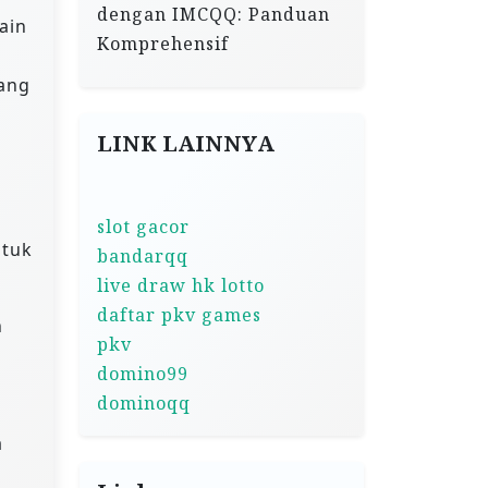
dengan IMCQQ: Panduan
ain
Komprehensif
yang
LINK LAINNYA
slot gacor
ntuk
bandarqq
live draw hk lotto
daftar pkv games
n
pkv
domino99
dominoqq
a