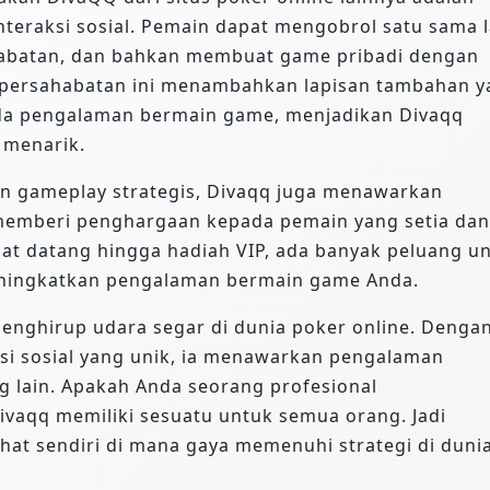
teraksi sosial. Pemain dapat mengobrol satu sama l
habatan, dan bahkan membuat game pribadi dengan
a persahabatan ini menambahkan lapisan tambahan 
a pengalaman bermain game, menjadikan Divaqq
 menarik.
an gameplay strategis, Divaqq juga menawarkan
memberi penghargaan kepada pemain yang setia dan
at datang hingga hadiah VIP, ada banyak peluang u
ningkatkan pengalaman bermain game Anda.
enghirup udara segar di dunia poker online. Denga
ksi sosial yang unik, ia menawarkan pengalaman
g lain. Apakah Anda seorang profesional
vaqq memiliki sesuatu untuk semua orang. Jadi
at sendiri di mana gaya memenuhi strategi di duni