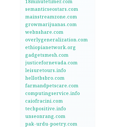
18minutetimer.com
semanticseostars.com
mainstreamzone.com
growmarijuanas.com
webnshare.com
overlygeneralization.com
ethiopianetwork.org
gadgetsmesh.com
justicefornevada.com
leisuretours.info
hellotbsbro.com
farmandpetscare.com
computingservice.info
caiofracini.com
techpositive.info
unseonrang.com
pak-urdu-poetry.com