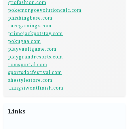
grofashion.com
pokemongoevolutioncalc.com
phishingbase.com
racegamings.com
primejackpotstay.com
pokugaa.com
playvaultgame.com
playgrandresorts.com
romsportal.com
sportsdocfestival.com
shestylestore.com
thingsiwontfinish.com
Links