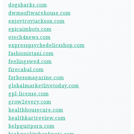
dogsbarks.com
dwmsoftwarehouse.com
enjoytroyjackson.com
epicaimbots.com
etech4news.com
expresspsychedelicsshop.com
fashionistani.com
feelingswed.com
firecabal.com
forbessmagazine.com
globalmarketlivetoday.com
gpl-license.com
grow2every.com
healthhousecare.com
healthkartreview.com
helpquitporn.com