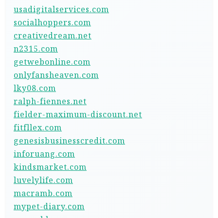
usadigitalservices.com
socialhoppers.com
creativedream.net
n2315.com
getwebonline.com
onlyfansheaven.com
lky08.com
ralph-fiennes.net
fielder-maximum-discount.net
fitfllex.com
genesisbusinesscredit.com
inforuang.com
kindsmarket.com
luvelylife.com
macramb.com
mypet-diary.com