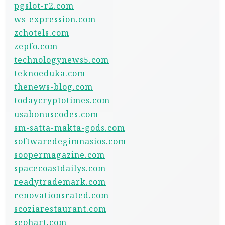
pgslot-r2.com
ws-expression.com
zchotels.com
zepfo.com
technologynews5.com
teknoeduka.com
thenews-blog.com
todaycryptotimes.com
usabonuscodes.com
sm-satta-makta-gods.com
softwaredegimnasios.com
soopermagazine.com
spacecoastdailys.com
readytrademark.com
renovationsrated.com
scoziarestaurant.com
seohart.com