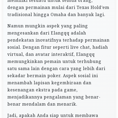
memiliki sesuatu untuk semua orang,
dengan permainan mulai dari Texas Hold’em
tradisional hingga Omaha dan banyak lagi.
Namun mungkin aspek yang paling
mengesankan dari Elangqq adalah
pendekatan inovatifnya terhadap permainan
sosial. Dengan fitur seperti live chat, hadiah
virtual, dan avatar interaktif, Elangqq
memungkinkan pemain untuk terhubung
satu sama lain dengan cara yang lebih dari
sekadar bermain poker. Aspek sosial ini
menambah lapisan kegembiraan dan
kesenangan ekstra pada game,
menjadikannya pengalaman yang benar-
benar mendalam dan menarik.
Jadi, apakah Anda siap untuk membawa