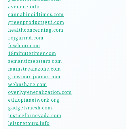
aveuere.info
cannabinoidtimes.com
greenproductsgui.com
healthconcerning.com
rojgarind.com
fewhour.com
18minutetimer.com
semanticseostars.com
mainstreamzone.com
growmarijuanas.com
webnshare.com
overlygeneralization.com
ethiopianetwork.org
gadgetsmesh.com
justicefornevada.com
leisuretours.info