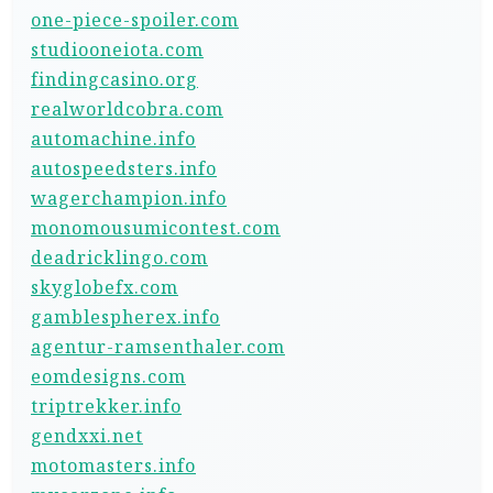
one-piece-spoiler.com
studiooneiota.com
findingcasino.org
realworldcobra.com
automachine.info
autospeedsters.info
wagerchampion.info
monomousumicontest.com
deadricklingo.com
skyglobefx.com
gamblespherex.info
agentur-ramsenthaler.com
eomdesigns.com
triptrekker.info
gendxxi.net
motomasters.info