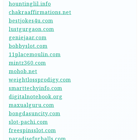
hountinglil.info
chakraaffirmations.net
bestjokes4u.com
lustgurgaon.com
geniejaar.com
bobbyslot.com
11placemoulin.com
mintz360.com
mohob.net
weightlossprodigy.com
smarttechyinfo.com
digitalnotebook.org
maxualguru.com
bongdasuncity.com
slot-pachi.com
freespinsslot.com
paradisefurballs.com