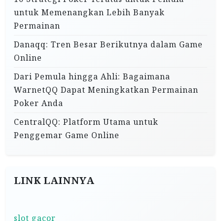
untuk Memenangkan Lebih Banyak
Permainan
Danaqq: Tren Besar Berikutnya dalam Game
Online
Dari Pemula hingga Ahli: Bagaimana
WarnetQQ Dapat Meningkatkan Permainan
Poker Anda
CentralQQ: Platform Utama untuk
Penggemar Game Online
LINK LAINNYA
slot gacor