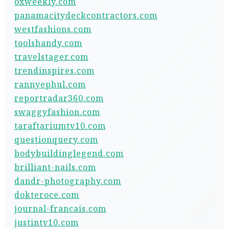
oxweekly.com
panamacitydeckcontractors.com
westfashions.com
toolshandy.com
travelstager.com
trendinspires.com
rannyephul.com
reportradar360.com
swaggyfashion.com
taraftariumtv10.com
questionquery.com
bodybuildinglegend.com
brilliant-nails.com
dandr-photography.com
dokteroce.com
journal-francais.com
justintv10.com