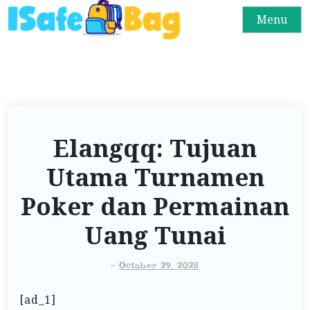
S
Menu
k
i
p
t
o
c
o
Elangqq: Tujuan
n
Utama Turnamen
t
e
Poker dan Permainan
n
Uang Tunai
t
-
October 29, 2025
[ad_1]