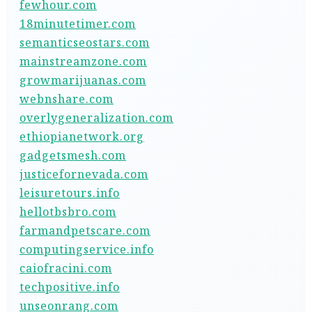
fewhour.com
18minutetimer.com
semanticseostars.com
mainstreamzone.com
growmarijuanas.com
webnshare.com
overlygeneralization.com
ethiopianetwork.org
gadgetsmesh.com
justicefornevada.com
leisuretours.info
hellotbsbro.com
farmandpetscare.com
computingservice.info
caiofracini.com
techpositive.info
unseonrang.com