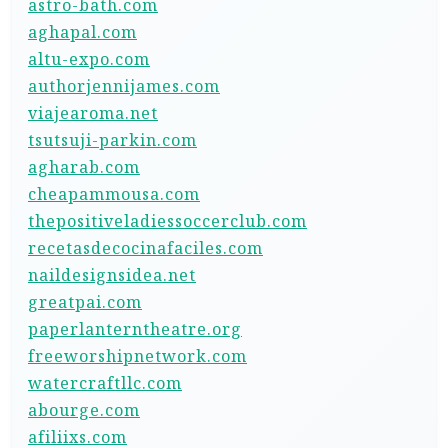
astro-bath.com
aghapal.com
altu-expo.com
authorjennijames.com
viajearoma.net
tsutsuji-parkin.com
agharab.com
cheapammousa.com
thepositiveladiessoccerclub.com
recetasdecocinafaciles.com
naildesignsidea.net
greatpai.com
paperlanterntheatre.org
freeworshipnetwork.com
watercraftllc.com
abourge.com
afiliixs.com