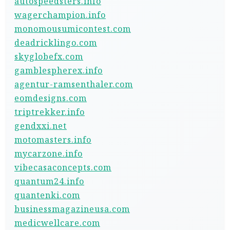
autospeedsters.info
wagerchampion.info
monomousumicontest.com
deadricklingo.com
skyglobefx.com
gamblespherex.info
agentur-ramsenthaler.com
eomdesigns.com
triptrekker.info
gendxxi.net
motomasters.info
mycarzone.info
vibecasaconcepts.com
quantum24.info
quantenki.com
businessmagazineusa.com
medicwellcare.com