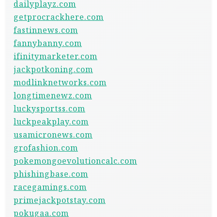
dailyplayz.com
getprocrackhere.com
fastinnews.com
fannybanny.com
ifinitymarketer.com
jackpotkoning.com
modlinknetworks.com
longtimenewz.com
luckysportss.com
luckpeakplay.com
usamicronews.com
grofashion.com
pokemongoevolutioncalc.com
phishingbase.com
racegamings.com
primejackpotstay.com
pokugaa.com