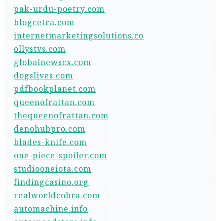
pak-urdu-poetry.com
blogcetra.com
internetmarketingsolutions.co
ollystvs.com
globalnewscx.com
dogslives.com
pdfbookplanet.com
queenofrattan.com
thequeenofrattan.com
denohubpro.com
blades-knife.com
one-piece-spoiler.com
studiooneiota.com
findingcasino.org
realworldcobra.com
automachine.info