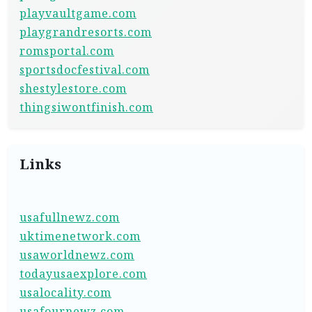
playvaultgame.com
playgrandresorts.com
romsportal.com
sportsdocfestival.com
shestylestore.com
thingsiwontfinish.com
Links
usafullnewz.com
uktimenetwork.com
usaworldnewz.com
todayusaexplore.com
usalocality.com
usafournewz.com