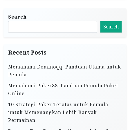
a
v
Search
i
Search
g
a
t
Recent Posts
i
Memahami Dominoqq: Panduan Utama untuk
o
Pemula
n
Memahami Poker88: Panduan Pemula Poker
Online
10 Strategi Poker Teratas untuk Pemula
untuk Memenangkan Lebih Banyak
Permainan