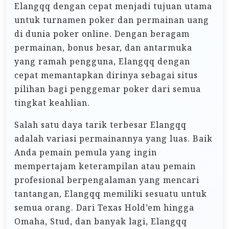
Elangqq dengan cepat menjadi tujuan utama
untuk turnamen poker dan permainan uang
di dunia poker online. Dengan beragam
permainan, bonus besar, dan antarmuka
yang ramah pengguna, Elangqq dengan
cepat memantapkan dirinya sebagai situs
pilihan bagi penggemar poker dari semua
tingkat keahlian.
Salah satu daya tarik terbesar Elangqq
adalah variasi permainannya yang luas. Baik
Anda pemain pemula yang ingin
mempertajam keterampilan atau pemain
profesional berpengalaman yang mencari
tantangan, Elangqq memiliki sesuatu untuk
semua orang. Dari Texas Hold’em hingga
Omaha, Stud, dan banyak lagi, Elangqq