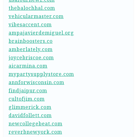
thebalochhal.com
vehicularmaster.com
vibesaccent.com
ampajavierdemiguel.org
brainboosters.co
amberlately.com
joycebriscoe.com
aicarmina.com
mypartysupplystore.com
annforwisconsin.com
findjaipur.com
cultofjim.com
glimmerick.com
davidfollett.com
newcollegebeat.com
reverbnewyork.com