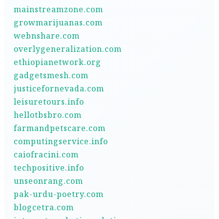
mainstreamzone.com
growmarijuanas.com
webnshare.com
overlygeneralization.com
ethiopianetwork.org
gadgetsmesh.com
justicefornevada.com
leisuretours.info
hellotbsbro.com
farmandpetscare.com
computingservice.info
caiofracini.com
techpositive.info
unseonrang.com
pak-urdu-poetry.com
blogcetra.com