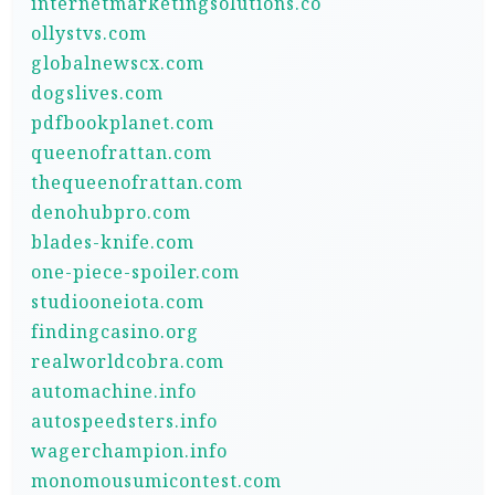
internetmarketingsolutions.co
ollystvs.com
globalnewscx.com
dogslives.com
pdfbookplanet.com
queenofrattan.com
thequeenofrattan.com
denohubpro.com
blades-knife.com
one-piece-spoiler.com
studiooneiota.com
findingcasino.org
realworldcobra.com
automachine.info
autospeedsters.info
wagerchampion.info
monomousumicontest.com