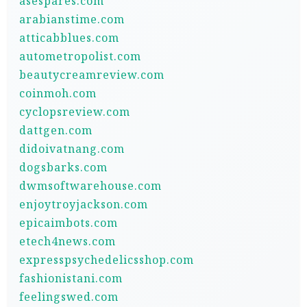
asespares.com
arabianstime.com
atticabblues.com
autometropolist.com
beautycreamreview.com
coinmoh.com
cyclopsreview.com
dattgen.com
didoivatnang.com
dogsbarks.com
dwmsoftwarehouse.com
enjoytroyjackson.com
epicaimbots.com
etech4news.com
expresspsychedelicsshop.com
fashionistani.com
feelingswed.com