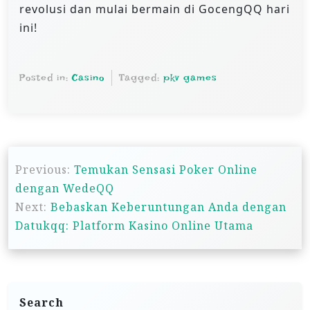
revolusi dan mulai bermain di GocengQQ hari
ini!
Posted in:
Casino
Tagged:
pkv games
P
Previous:
Temukan Sensasi Poker Online
o
dengan WedeQQ
s
Next:
Bebaskan Keberuntungan Anda dengan
t
Datukqq: Platform Kasino Online Utama
n
a
v
Search