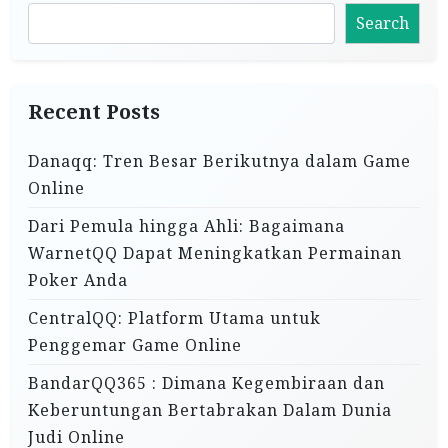
i
Search
g
a
t
Recent Posts
i
Danaqq: Tren Besar Berikutnya dalam Game
o
Online
n
Dari Pemula hingga Ahli: Bagaimana
WarnetQQ Dapat Meningkatkan Permainan
Poker Anda
CentralQQ: Platform Utama untuk
Penggemar Game Online
BandarQQ365 : Dimana Kegembiraan dan
Keberuntungan Bertabrakan Dalam Dunia
Judi Online