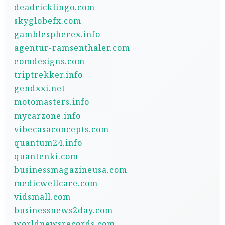
deadricklingo.com
skyglobefx.com
gamblespherex.info
agentur-ramsenthaler.com
eomdesigns.com
triptrekker.info
gendxxi.net
motomasters.info
mycarzone.info
vibecasaconcepts.com
quantum24.info
quantenki.com
businessmagazineusa.com
medicwellcare.com
vidsmall.com
businessnews2day.com
worldnewsrecords.com