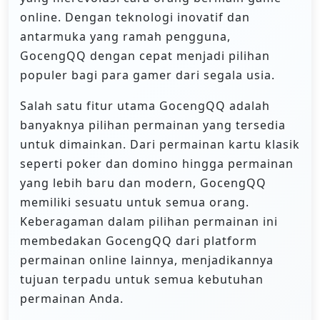
online. Dengan teknologi inovatif dan
antarmuka yang ramah pengguna,
GocengQQ dengan cepat menjadi pilihan
populer bagi para gamer dari segala usia.
Salah satu fitur utama GocengQQ adalah
banyaknya pilihan permainan yang tersedia
untuk dimainkan. Dari permainan kartu klasik
seperti poker dan domino hingga permainan
yang lebih baru dan modern, GocengQQ
memiliki sesuatu untuk semua orang.
Keberagaman dalam pilihan permainan ini
membedakan GocengQQ dari platform
permainan online lainnya, menjadikannya
tujuan terpadu untuk semua kebutuhan
permainan Anda.