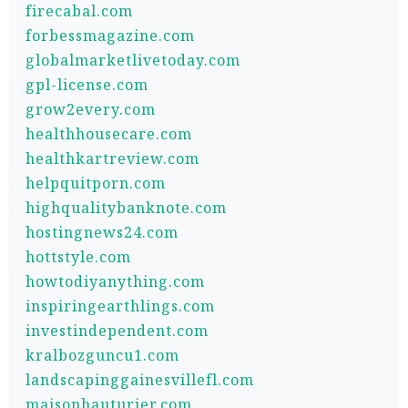
firecabal.com
forbessmagazine.com
globalmarketlivetoday.com
gpl-license.com
grow2every.com
healthhousecare.com
healthkartreview.com
helpquitporn.com
highqualitybanknote.com
hostingnews24.com
hottstyle.com
howtodiyanything.com
inspiringearthlings.com
investindependent.com
kralbozguncu1.com
landscapinggainesvillefl.com
maisonhauturier.com