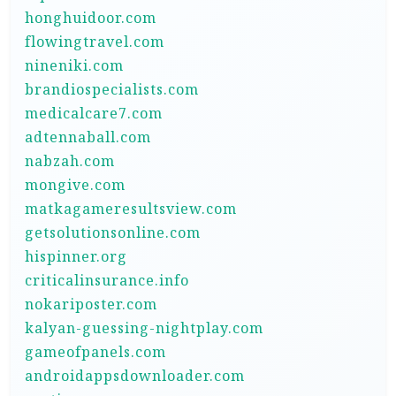
honghuidoor.com
flowingtravel.com
nineniki.com
brandiospecialists.com
medicalcare7.com
adtennaball.com
nabzah.com
mongive.com
matkagameresultsview.com
getsolutionsonline.com
hispinner.org
criticalinsurance.info
nokariposter.com
kalyan-guessing-nightplay.com
gameofpanels.com
androidappsdownloader.com