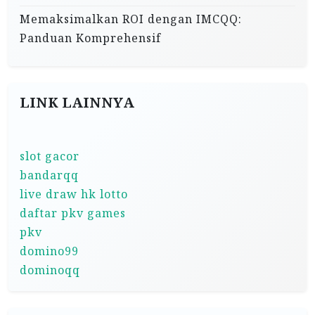
Memaksimalkan ROI dengan IMCQQ:
Panduan Komprehensif
LINK LAINNYA
slot gacor
bandarqq
live draw hk lotto
daftar pkv games
pkv
domino99
dominoqq