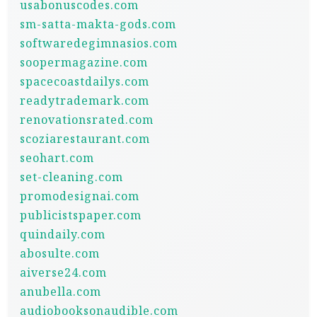
usabonuscodes.com
sm-satta-makta-gods.com
softwaredegimnasios.com
soopermagazine.com
spacecoastdailys.com
readytrademark.com
renovationsrated.com
scoziarestaurant.com
seohart.com
set-cleaning.com
promodesignai.com
publicistspaper.com
quindaily.com
abosulte.com
aiverse24.com
anubella.com
audiobooksonaudible.com