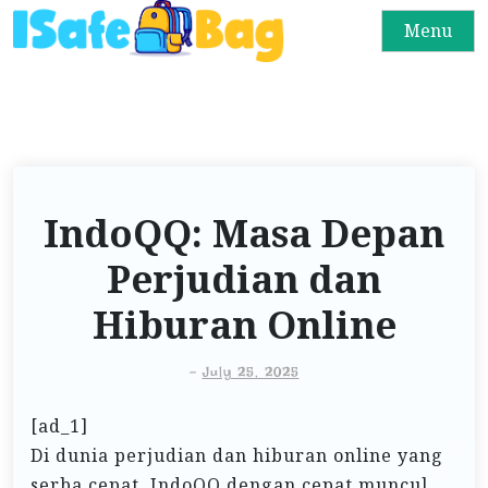
S
Menu
k
i
p
t
o
c
o
IndoQQ: Masa Depan
n
Perjudian dan
t
e
Hiburan Online
n
t
-
July 25, 2025
[ad_1]
Di dunia perjudian dan hiburan online yang
serba cepat, IndoQQ dengan cepat muncul