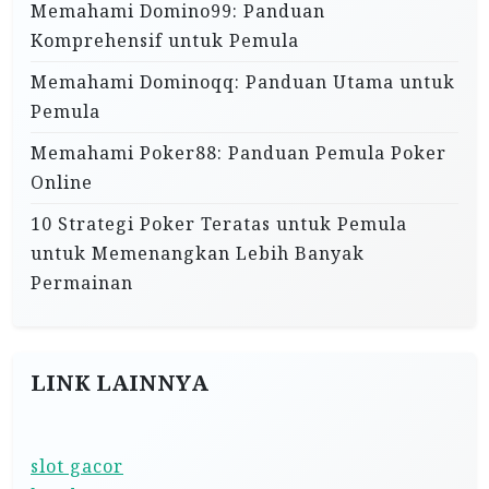
Memahami Domino99: Panduan
Komprehensif untuk Pemula
Memahami Dominoqq: Panduan Utama untuk
Pemula
Memahami Poker88: Panduan Pemula Poker
Online
10 Strategi Poker Teratas untuk Pemula
untuk Memenangkan Lebih Banyak
Permainan
LINK LAINNYA
slot gacor