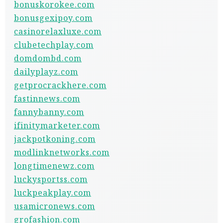
bonuskorokee.com
bonusgexipoy.com
casinorelaxluxe.com
clubetechplay.com
domdombd.com
dailyplayz.com
getprocrackhere.com
fastinnews.com
fannybanny.com
ifinitymarketer.com
jackpotkoning.com
modlinknetworks.com
longtimenewz.com
luckysportss.com
luckpeakplay.com
usamicronews.com
grofashion.com