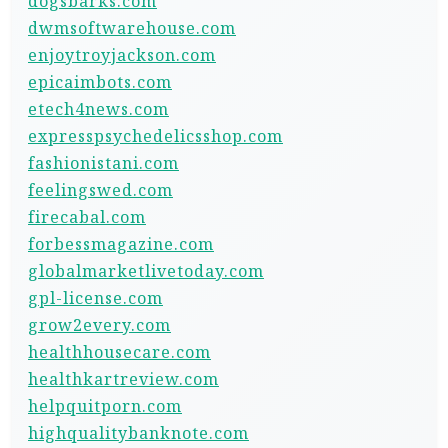
dogsbarks.com
dwmsoftwarehouse.com
enjoytroyjackson.com
epicaimbots.com
etech4news.com
expresspsychedelicsshop.com
fashionistani.com
feelingswed.com
firecabal.com
forbessmagazine.com
globalmarketlivetoday.com
gpl-license.com
grow2every.com
healthhousecare.com
healthkartreview.com
helpquitporn.com
highqualitybanknote.com