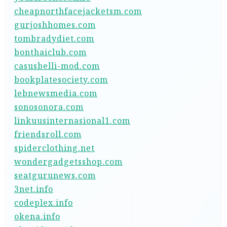
cheapnorthfacejacketsm.com
gurjoshhomes.com
tombradydiet.com
bonthaiclub.com
casusbelli-mod.com
bookplatesociety.com
lebnewsmedia.com
sonosonora.com
linkuusinternasional1.com
friendsroll.com
spiderclothing.net
wondergadgetsshop.com
seatgurunews.com
3net.info
codeplex.info
okena.info