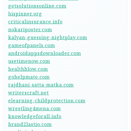
getsolutionsonline.com
hispinner.org
criticalinsurance.info
nokariposter.com
kalyan-guessing-nightplay.com
gameofpanels.com
androidappsdownloader.com
usetimenow.com
healthblow.com
gohelpmate.com
rajdhani-satta-matka.com
writerscraft.net
elearning-childprotection.com
wrestling4mena.com
knowledgeforall.info
brand2lastio.com