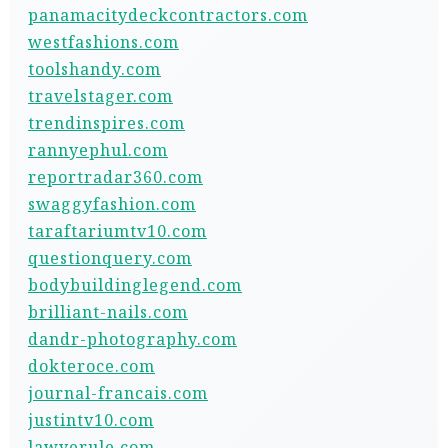
panamacitydeckcontractors.com
westfashions.com
toolshandy.com
travelstager.com
trendinspires.com
rannyephul.com
reportradar360.com
swaggyfashion.com
taraftariumtv10.com
questionquery.com
bodybuildinglegend.com
brilliant-nails.com
dandr-photography.com
dokteroce.com
journal-francais.com
justintv10.com
lawyerule.com