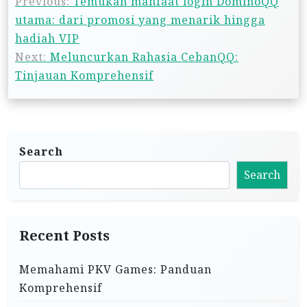
Previous:
Temukan manfaat login DominoQQ
o
utama: dari promosi yang menarik hingga
s
hadiah VIP
t
Next:
Meluncurkan Rahasia CebanQQ:
n
Tinjauan Komprehensif
a
v
i
Search
g
Search
a
t
i
Recent Posts
o
Memahami PKV Games: Panduan
n
Komprehensif