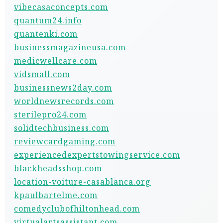
vibecasaconcepts.com
quantum24.info
quantenki.com
businessmagazineusa.com
medicwellcare.com
vidsmall.com
businessnews2day.com
worldnewsrecords.com
sterilepro24.com
solidtechbusiness.com
reviewcardgaming.com
experiencedexpertstowingservice.com
blackheadsshop.com
location-voiture-casablanca.org
kpaulbartelme.com
comedyclubofhiltonhead.com
virtualartsassistant.com