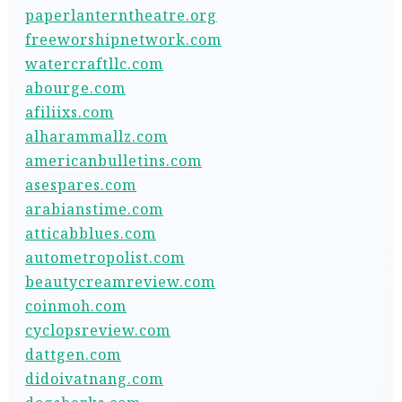
paperlanterntheatre.org
freeworshipnetwork.com
watercraftllc.com
abourge.com
afiliixs.com
alharammallz.com
americanbulletins.com
asespares.com
arabianstime.com
atticabblues.com
autometropolist.com
beautycreamreview.com
coinmoh.com
cyclopsreview.com
dattgen.com
didoivatnang.com