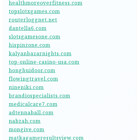
healthmoreoverfitness.com
topslotxgames.com
routerloggnet.net
dantella6.com
slotsgamesone.com
hispinzone.com
kalyanbazarnights.com
top-online-casino-usa.com
honghuidoor.com
flowingtravel.com
nineniki.com
brandiospecialists.com
medicalcare7.com
adtennaball.com
nabzah.com
mongive.com
matkagameresultsview.com