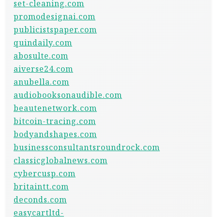
set-cleaning.com
promodesignai.com
publicistspaper.com
quindaily.com
abosulte.com
aiverse24.com
anubella.com
audiobooksonaudible.com
beautenetwork.com
bitcoin-tracing.com
bodyandshapes.com
businessconsultantsroundrock.com
classicglobalnews.com
cybercusp.com
britaintt.com
deconds.com
easycartltd-