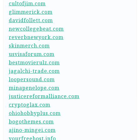
cultofjim.com
glimmerick.com
davidfollett.com
newcollegebeat.com
reverbnewyork.com
skinmerch.com
usvisaforum.com
bestmovierulz.com
jagalchi-trade.com
loopersound.com
minapenelope.com
justicereformalliance.com
cryptoglax.com
ohiohobbyplus.com
bogothemes.com
ajino-mingei.com
yourfreehost.info