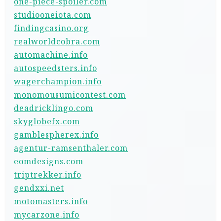
one-piece-spoiler.com
studiooneiota.com
findingcasino.org
realworldcobra.com
automachine.info
autospeedsters.info
wagerchampion.info
monomousumicontest.com
deadricklingo.com
skyglobefx.com
gamblespherex.info
agentur-ramsenthaler.com
eomdesigns.com
triptrekker.info
gendxxi.net
motomasters.info
mycarzone.info