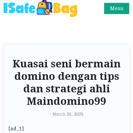
S
Menu
k
i
p
t
o
c
o
Kuasai seni bermain
n
domino dengan tips
t
e
dan strategi ahli
n
Maindomino99
t
-
March 25, 2025
[ad_1]