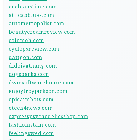
arabianstime.com
atticabblues.com
autometropolist.com
beautycreamreview.com
coinmoh.com
cyclopsreview.com
dattgen.com
didoivatnang.com
dogsbarks.com
dwmsoftwarehouse.com
enjoytroyjackson.com
epicaimbots.com
etech4news.com
expresspsychedelicsshop.com
fashionistani.com
feelingswed.com