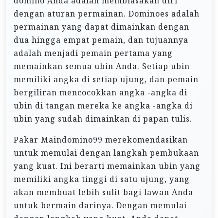
domino Anda adalah membiasakan diri
dengan aturan permainan. Dominoes adalah
permainan yang dapat dimainkan dengan
dua hingga empat pemain, dan tujuannya
adalah menjadi pemain pertama yang
memainkan semua ubin Anda. Setiap ubin
memiliki angka di setiap ujung, dan pemain
bergiliran mencocokkan angka -angka di
ubin di tangan mereka ke angka -angka di
ubin yang sudah dimainkan di papan tulis.
Pakar Maindomino99 merekomendasikan
untuk memulai dengan langkah pembukaan
yang kuat. Ini berarti memainkan ubin yang
memiliki angka tinggi di satu ujung, yang
akan membuat lebih sulit bagi lawan Anda
untuk bermain darinya. Dengan memulai