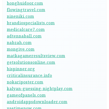
honghuidoor.com
flowingtravel.com
nineniki.com
brandiospecialists.com
medicalcare7.com
adtennaball.com
nabzah.com
mongive.com
matkagameresultsview.com
getsolutionsonline.com
hispinner.org
criticalinsurance.info
nokariposter.com
kalyan-guessing-nightplay.com
gameofpanels.com
androidappsdownloader.com
usetimenow.com