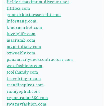
fielder-maximum-discount.net
fitfllex.com
genesisbusinesscredit.com
inforuang.com
kindsmarket.com
luvelylife.com
macramb.com
mypet-diary.com
oxweekly.com
panamacitydeckcontractors.com
westfashions.com
toolshandy.com
travelstager.com
trendinspires.com
rannyephul.com
reportradar360.com
swaggyfashion.com