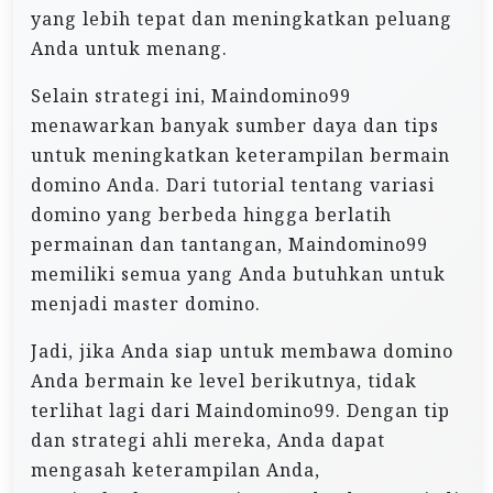
yang lebih tepat dan meningkatkan peluang
Anda untuk menang.
Selain strategi ini, Maindomino99
menawarkan banyak sumber daya dan tips
untuk meningkatkan keterampilan bermain
domino Anda. Dari tutorial tentang variasi
domino yang berbeda hingga berlatih
permainan dan tantangan, Maindomino99
memiliki semua yang Anda butuhkan untuk
menjadi master domino.
Jadi, jika Anda siap untuk membawa domino
Anda bermain ke level berikutnya, tidak
terlihat lagi dari Maindomino99. Dengan tip
dan strategi ahli mereka, Anda dapat
mengasah keterampilan Anda,