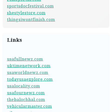
sportsdocfestival.com
shestylestore.com
thingsiwontfinish.com
Links
usafullnewz.com
uktimenetwork.com
usaworldnewz.com
todayusaexplore.com
usalocality.com
usafournewz.com
thebalochhal.com
vehicularmaster.com