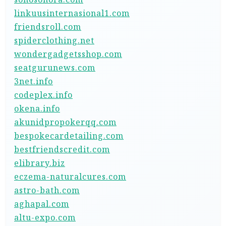
linkuusinternasional1.com
friendsroll.com
spiderclothing.net
wondergadgetsshop.com
seatgurunews.com
3net.info
codeplex.info
okena.info
akunidpropokerqq.com
bespokecardetailing.com
bestfriendscredit.com
elibrary.biz
eczema-naturalcures.com
astro-bath.com
aghapal.com
altu-expo.com