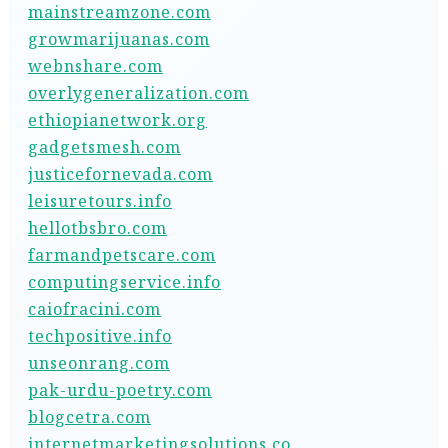
mainstreamzone.com
growmarijuanas.com
webnshare.com
overlygeneralization.com
ethiopianetwork.org
gadgetsmesh.com
justicefornevada.com
leisuretours.info
hellotbsbro.com
farmandpetscare.com
computingservice.info
caiofracini.com
techpositive.info
unseonrang.com
pak-urdu-poetry.com
blogcetra.com
internetmarketingsolutions.co