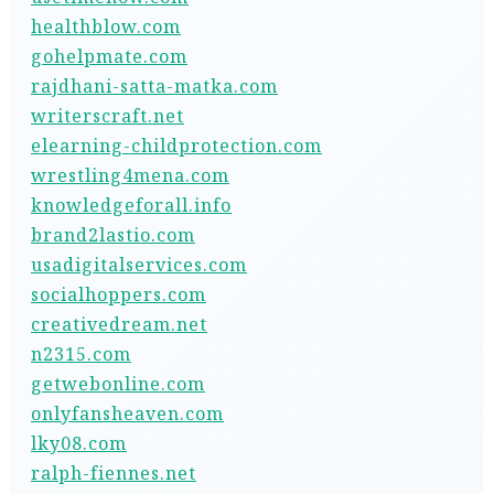
healthblow.com
gohelpmate.com
rajdhani-satta-matka.com
writerscraft.net
elearning-childprotection.com
wrestling4mena.com
knowledgeforall.info
brand2lastio.com
usadigitalservices.com
socialhoppers.com
creativedream.net
n2315.com
getwebonline.com
onlyfansheaven.com
lky08.com
ralph-fiennes.net