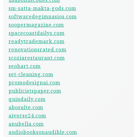
usabonuscodes.com
sm-satta-makta-gods.com
softwaredegimnasios.com
soopermagazine.com
spacecoastdailys.com
readytrademark.com
renovationsrated.com
scoziarestaurant.com
seohart.com
set-cleaning.com
promodesignai.com
publicistspaper.com
quindaily.com
abosulte.com
aiverse24.com
anubella.com
audiobooksonaudible.com