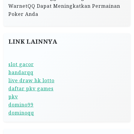
WarnetQQ Dapat Meningkatkan Permainan
Poker Anda
LINK LAINNYA
slot gacor
bandarqq
live draw hk lotto
daftar pkv games
pkv
domino99
dominoqq