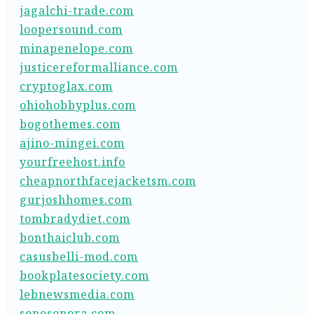
jagalchi-trade.com
loopersound.com
minapenelope.com
justicereformalliance.com
cryptoglax.com
ohiohobbyplus.com
bogothemes.com
ajino-mingei.com
yourfreehost.info
cheapnorthfacejacketsm.com
gurjoshhomes.com
tombradydiet.com
bonthaiclub.com
casusbelli-mod.com
bookplatesociety.com
lebnewsmedia.com
sonosonora.com