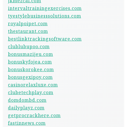
jkmezcal.com
intervaltrainingexercises.com
tyestylebusinesssolutions.com
royalpoipet.com
thestaurant.com
bestlinktrackingsoftware.com
clublubupoo.com
bonusmazijeu.com
bonuskyfojea.com
bonuskorokee.com
bonusgexipoy.com
casinorelaxluxe.com
clubetechplay.com
domdombd.com
dailyplayz.com
getprocrackhere.com
fastinnews.com