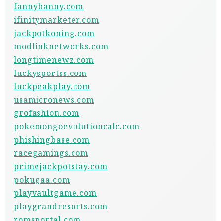
fannybanny.com
ifinitymarketer.com
jackpotkoning.com
modlinknetworks.com
longtimenewz.com
luckysportss.com
luckpeakplay.com
usamicronews.com
grofashion.com
pokemongoevolutioncalc.com
phishingbase.com
racegamings.com
primejackpotstay.com
pokugaa.com
playvaultgame.com
playgrandresorts.com
romsportal.com