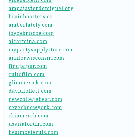
vibesaccent.com
ampajavierdemiguel.org
brainboosters.co
amberlately.com
joycebriscoe.com
aicarmina.com
mypartysupplystore.com
annforwisconsin.com
findjaipur.com
cultofjim.com
glimmerick.com
davidfollett.com
newcollegebeat.com
reverbnewyork.com
skinmerch.com
usvisaforum.com
bestmovierulz.com