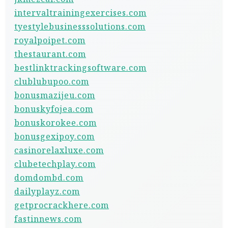
intervaltrainingexercises.com
tyestylebusinesssolutions.com
royalpoipet.com
thestaurant.com
bestlinktrackingsoftware.com
clublubupoo.com
bonusmazijeu.com
bonuskyfojea.com
bonuskorokee.com
bonusgexipoy.com
casinorelaxluxe.com
clubetechplay.com
domdombd.com
dailyplayz.com
getprocrackhere.com
fastinnews.com