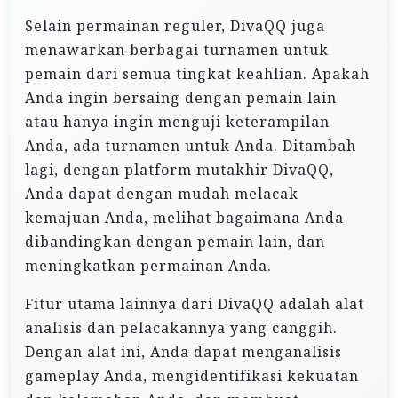
Selain permainan reguler, DivaQQ juga
menawarkan berbagai turnamen untuk
pemain dari semua tingkat keahlian. Apakah
Anda ingin bersaing dengan pemain lain
atau hanya ingin menguji keterampilan
Anda, ada turnamen untuk Anda. Ditambah
lagi, dengan platform mutakhir DivaQQ,
Anda dapat dengan mudah melacak
kemajuan Anda, melihat bagaimana Anda
dibandingkan dengan pemain lain, dan
meningkatkan permainan Anda.
Fitur utama lainnya dari DivaQQ adalah alat
analisis dan pelacakannya yang canggih.
Dengan alat ini, Anda dapat menganalisis
gameplay Anda, mengidentifikasi kekuatan