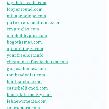
jagalchi-trade.com
loopersound.com
minapenelope.com
justicereformalliance.com
cryptoglax.com
ohiohobbyplus.com
bogothemes.com
ajino-mingei.com
yourfreehost.info
cheapnorthfacejacketsm.com
gurjoshhomes.com
tombradydiet.com
bonthaiclub.com
casusbelli-mod.com
bookplatesociety.com
lebnewsmedia.com
sonosonora.com