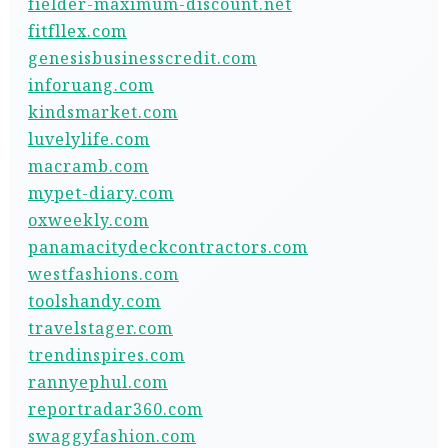
fielder-maximum-discount.net
fitfllex.com
genesisbusinesscredit.com
inforuang.com
kindsmarket.com
luvelylife.com
macramb.com
mypet-diary.com
oxweekly.com
panamacitydeckcontractors.com
westfashions.com
toolshandy.com
travelstager.com
trendinspires.com
rannyephul.com
reportradar360.com
swaggyfashion.com