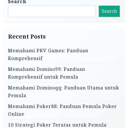
Search
i
Search
g
a
t
Recent Posts
i
Memahami PKV Games: Panduan
o
Komprehensif
n
Memahami Domino99: Panduan
Komprehensif untuk Pemula
Memahami Dominoqq: Panduan Utama untuk
Pemula
Memahami Poker88: Panduan Pemula Poker
Online
10 Strategi Poker Teratas untuk Pemula