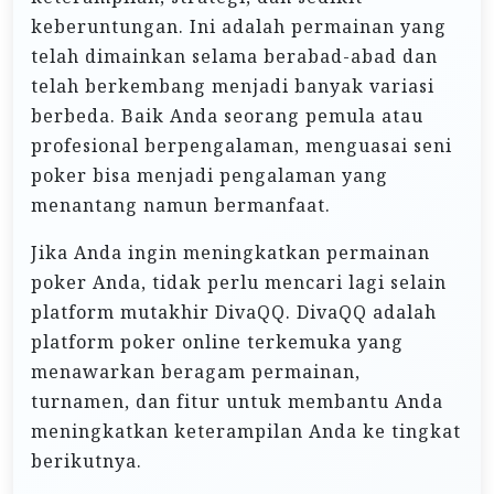
keberuntungan. Ini adalah permainan yang
telah dimainkan selama berabad-abad dan
telah berkembang menjadi banyak variasi
berbeda. Baik Anda seorang pemula atau
profesional berpengalaman, menguasai seni
poker bisa menjadi pengalaman yang
menantang namun bermanfaat.
Jika Anda ingin meningkatkan permainan
poker Anda, tidak perlu mencari lagi selain
platform mutakhir DivaQQ. DivaQQ adalah
platform poker online terkemuka yang
menawarkan beragam permainan,
turnamen, dan fitur untuk membantu Anda
meningkatkan keterampilan Anda ke tingkat
berikutnya.