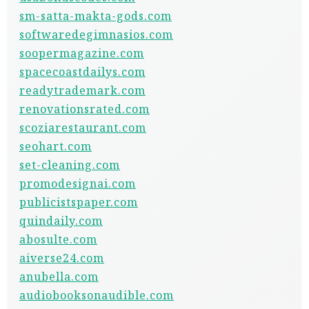
sm-satta-makta-gods.com
softwaredegimnasios.com
soopermagazine.com
spacecoastdailys.com
readytrademark.com
renovationsrated.com
scoziarestaurant.com
seohart.com
set-cleaning.com
promodesignai.com
publicistspaper.com
quindaily.com
abosulte.com
aiverse24.com
anubella.com
audiobooksonaudible.com