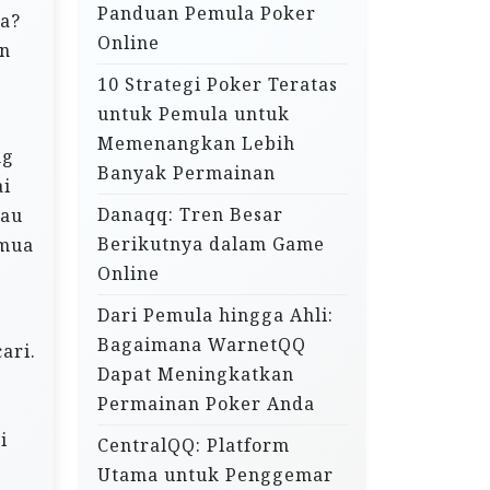
Panduan Pemula Poker
a?
Online
an
10 Strategi Poker Teratas
untuk Pemula untuk
Memenangkan Lebih
ng
Banyak Permainan
ai
Danaqq: Tren Besar
tau
Berikutnya dalam Game
emua
Online
Dari Pemula hingga Ahli:
Bagaimana WarnetQQ
ari.
Dapat Meningkatkan
Permainan Poker Anda
i
CentralQQ: Platform
Utama untuk Penggemar