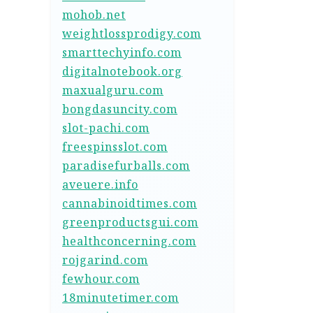
mohob.net
weightlossprodigy.com
smarttechyinfo.com
digitalnotebook.org
maxualguru.com
bongdasuncity.com
slot-pachi.com
freespinsslot.com
paradisefurballs.com
aveuere.info
cannabinoidtimes.com
greenproductsgui.com
healthconcerning.com
rojgarind.com
fewhour.com
18minutetimer.com