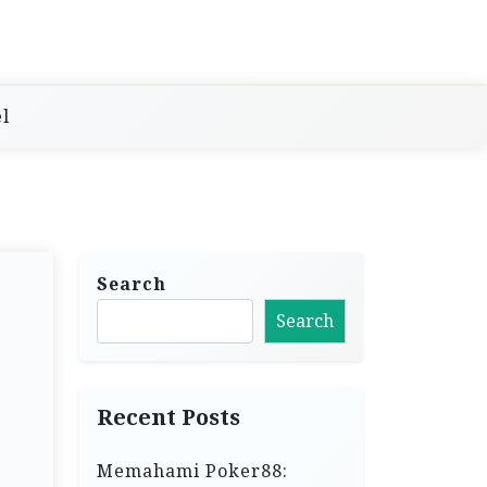
l
Search
Search
Recent Posts
Memahami Poker88: