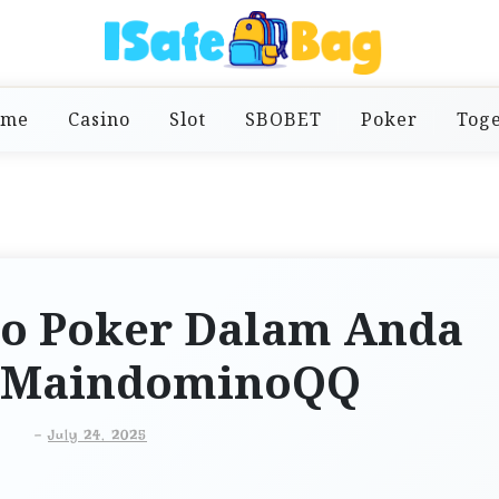
ome
Casino
Slot
SBOBET
Poker
Toge
ro Poker Dalam Anda
 MaindominoQQ
-
July 24, 2025