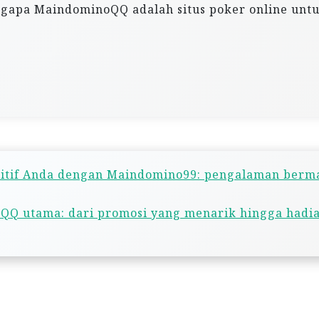
engapa MaindominoQQ adalah situs poker online unt
itif Anda dengan Maindomino99: pengalaman berm
QQ utama: dari promosi yang menarik hingga hadi