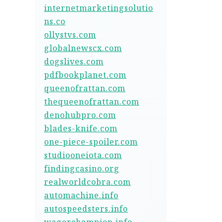
internetmarketingsolutio
ns.co
ollystvs.com
globalnewscx.com
dogslives.com
pdfbookplanet.com
queenofrattan.com
thequeenofrattan.com
denohubpro.com
blades-knife.com
one-piece-spoiler.com
studiooneiota.com
findingcasino.org
realworldcobra.com
automachine.info
autospeedsters.info