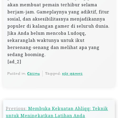
akan membuat pemain terhibur selama
berjam-jam. Gameplaynya yang adiktif, fitur
sosial, dan aksesibilitasnya menjadikannya
populer di kalangan gamer di seluruh dunia.
Jika Anda belum mencoba Ludoqq,
sekaranglah waktunya untuk ikut
bersenang-senang dan melihat apa yang
sedang booming.
[ad_2]
Posted in:
Casino
Tagged:
pkv games
P
Previous:
Membuka Kekuatan Ahliqq: Teknik
o
untuk Meningkatkan Latihan Anda