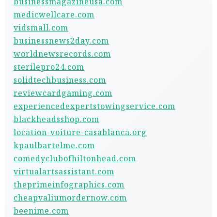
businessmagazineusa.com
medicwellcare.com
vidsmall.com
businessnews2day.com
worldnewsrecords.com
sterilepro24.com
solidtechbusiness.com
reviewcardgaming.com
experiencedexpertstowingservice.com
blackheadsshop.com
location-voiture-casablanca.org
kpaulbartelme.com
comedyclubofhiltonhead.com
virtualartsassistant.com
theprimeinfographics.com
cheapvaliumordernow.com
beenime.com