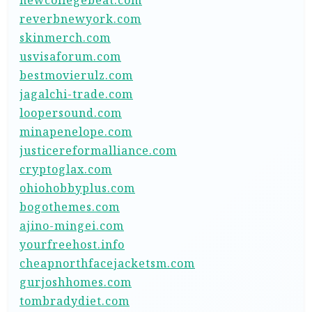
newcollegebeat.com
reverbnewyork.com
skinmerch.com
usvisaforum.com
bestmovierulz.com
jagalchi-trade.com
loopersound.com
minapenelope.com
justicereformalliance.com
cryptoglax.com
ohiohobbyplus.com
bogothemes.com
ajino-mingei.com
yourfreehost.info
cheapnorthfacejacketsm.com
gurjoshhomes.com
tombradydiet.com