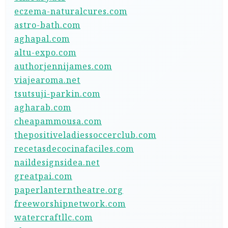
eczema-naturalcures.com
astro-bath.com
aghapal.com
altu-expo.com
authorjennijames.com
viajearoma.net
tsutsuji-parkin.com
agharab.com
cheapammousa.com
thepositiveladiessoccerclub.com
recetasdecocinafaciles.com
naildesignsidea.net
greatpai.com
paperlanterntheatre.org
freeworshipnetwork.com
watercraftllc.com