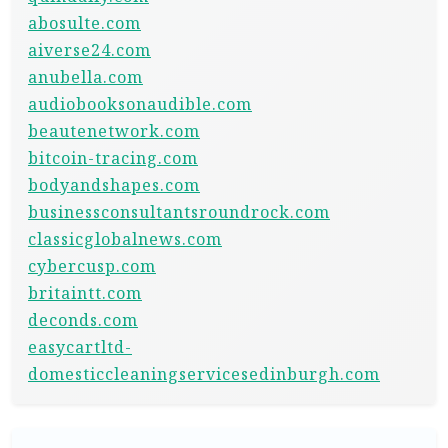
abosulte.com
aiverse24.com
anubella.com
audiobooksonaudible.com
beautenetwork.com
bitcoin-tracing.com
bodyandshapes.com
businessconsultantsroundrock.com
classicglobalnews.com
cybercusp.com
britaintt.com
deconds.com
easycartltd-
domesticcleaningservicesedinburgh.com