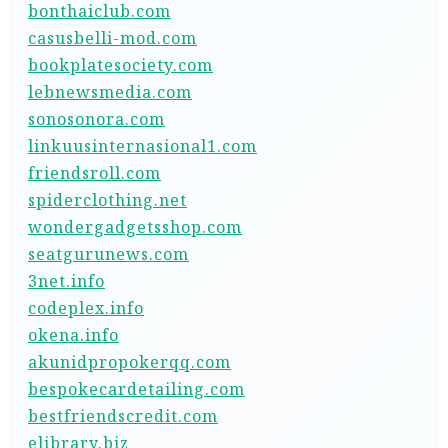
bonthaiclub.com
casusbelli-mod.com
bookplatesociety.com
lebnewsmedia.com
sonosonora.com
linkuusinternasional1.com
friendsroll.com
spiderclothing.net
wondergadgetsshop.com
seatgurunews.com
3net.info
codeplex.info
okena.info
akunidpropokerqq.com
bespokecardetailing.com
bestfriendscredit.com
elibrary.biz