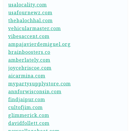
usalocality.com
usafournewz.com
thebalochhal.com
vehicularmaster.com
vibesaccent.com
ampajavierdemiguel.org
brainboosters.co
amberlately.com
joycebriscoe.com
aicarmina.com
mypartysupplystore.com
annforwisconsin.com
findjaipur.com
cultofjim.com
glimmerick.com
davidfollett.com