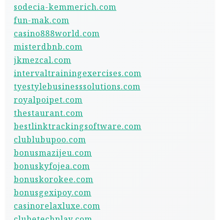
sodecia-kemmerich.com
fun-mak.com
casino888world.com
misterdbnb.com
jkmezcal.com
intervaltrainingexercises.com
tyestylebusinesssolutions.com
royalpoipet.com
thestaurant.com
bestlinktrackingsoftware.com
clublubupoo.com
bonusmazijeu.com
bonuskyfojea.com
bonuskorokee.com
bonusgexipoy.com
casinorelaxluxe.com
clubetechplay.com