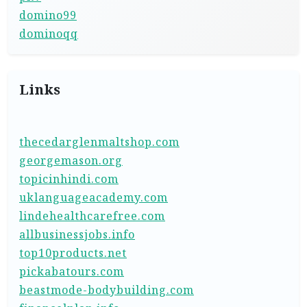
domino99
dominoqq
Links
thecedarglenmaltshop.com
georgemason.org
topicinhindi.com
uklanguageacademy.com
lindehealthcarefree.com
allbusinessjobs.info
top10products.net
pickabatours.com
beastmode-bodybuilding.com