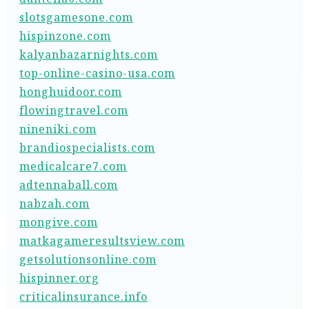
slotsgamesone.com
hispinzone.com
kalyanbazarnights.com
top-online-casino-usa.com
honghuidoor.com
flowingtravel.com
nineniki.com
brandiospecialists.com
medicalcare7.com
adtennaball.com
nabzah.com
mongive.com
matkagameresultsview.com
getsolutionsonline.com
hispinner.org
criticalinsurance.info