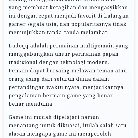
yang membuat ketagihan dan mengasyikkan
ini dengan cepat menjadi favorit di kalangan
gamer segala usia, dan popularitasnya tidak
menunjukkan tanda-tanda melambat.
Ludoqq adalah permainan multipemain yang
menggabungkan unsur permainan papan
tradisional dengan teknologi modern.
Pemain dapat bersaing melawan teman atau
orang asing dari seluruh dunia dalam
pertandingan waktu nyata, menjadikannya
pengalaman bermain game yang benar-
benar mendunia.
Game ini mudah dipelajari namun
menantang untuk dikuasai, itulah salah satu
alasan mengapa game ini memperoleh