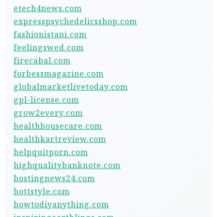
etech4news.com
expresspsychedelicsshop.com
fashionistani.com
feelingswed.com
firecabal.com
forbessmagazine.com
globalmarketlivetoday.com
gpl-license.com
grow2every.com
healthhousecare.com
healthkartreview.com
helpquitporn.com
highqualitybanknote.com
hostingnews24.com
hottstyle.com
howtodiyanything.com