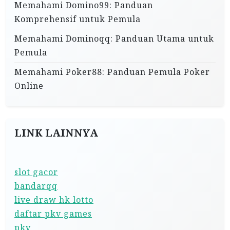
Memahami Domino99: Panduan
Komprehensif untuk Pemula
Memahami Dominoqq: Panduan Utama untuk
Pemula
Memahami Poker88: Panduan Pemula Poker
Online
LINK LAINNYA
slot gacor
bandarqq
live draw hk lotto
daftar pkv games
pkv