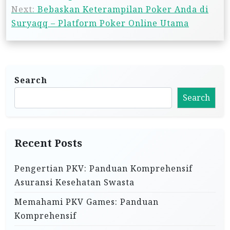
s
Next:
Bebaskan Keterampilan Poker Anda di
t
Suryaqq – Platform Poker Online Utama
n
a
v
Search
i
Search
g
a
t
Recent Posts
i
Pengertian PKV: Panduan Komprehensif
o
Asuransi Kesehatan Swasta
n
Memahami PKV Games: Panduan
Komprehensif