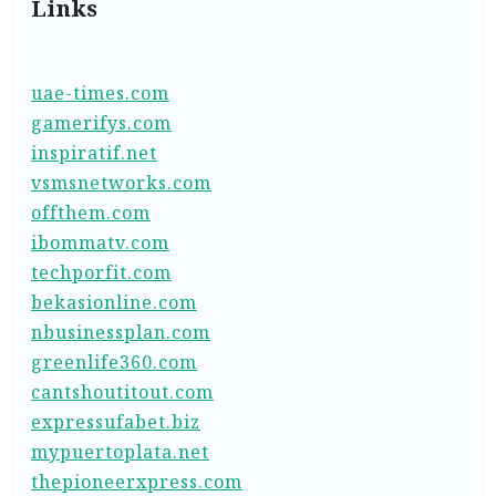
Links
uae-times.com
gamerifys.com
inspiratif.net
vsmsnetworks.com
offthem.com
ibommatv.com
techporfit.com
bekasionline.com
nbusinessplan.com
greenlife360.com
cantshoutitout.com
expressufabet.biz
mypuertoplata.net
thepioneerxpress.com