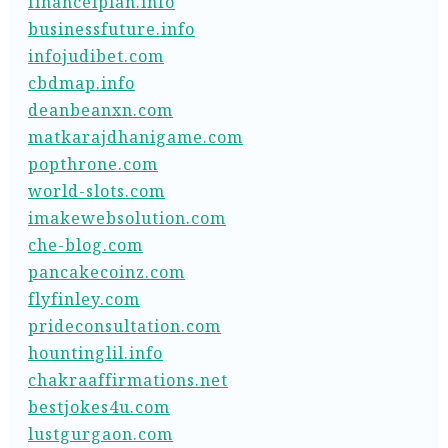
financelplan.info
businessfuture.info
infojudibet.com
cbdmap.info
deanbeanxn.com
matkarajdhanigame.com
popthrone.com
world-slots.com
imakewebsolution.com
che-blog.com
pancakecoinz.com
flyfinley.com
prideconsultation.com
hountinglil.info
chakraaffirmations.net
bestjokes4u.com
lustgurgaon.com