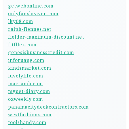
getwebonline.com
onlyfansheaven.com
lky08.com
ralph-fiennes.net
fielder-maximum-discount.net
fitfllex.com
genesisbusinesscredit.com
inforuang.com
kindsmarket.com
luvelylife.com
macramb.com
mypet-diary.com
oxweekly.com
panamacitydeckcontractors.com
westfashions.com
toolshandy.com