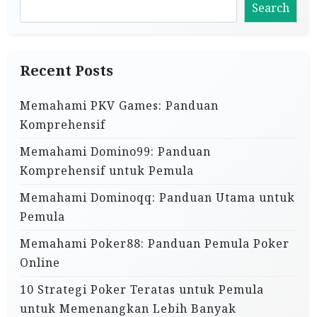
g
Search
a
t
i
Recent Posts
o
Memahami PKV Games: Panduan
n
Komprehensif
Memahami Domino99: Panduan
Komprehensif untuk Pemula
Memahami Dominoqq: Panduan Utama untuk
Pemula
Memahami Poker88: Panduan Pemula Poker
Online
10 Strategi Poker Teratas untuk Pemula
untuk Memenangkan Lebih Banyak