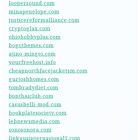
loopersound.com
minapenelope.com
justicereformalliance.com
cryptoglax.com
ohiohobbyplus.com
bogothemes.com
ajino-mingei.com
yourfreehost.info
cheapnorthfacejacketsm.com
gurjoshhomes.com
tombradydiet.com
bonthaiclub.com
casusbelli-mod.com
bookplatesociety.com
lebnewsmedia.com
sonosonora.com
linkuusinternasional1.com