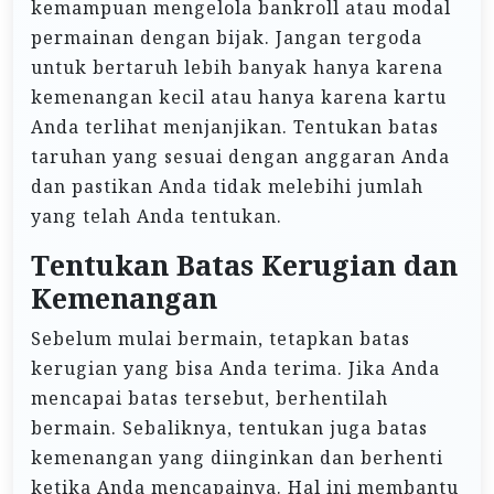
kemampuan mengelola bankroll atau modal
permainan dengan bijak. Jangan tergoda
untuk bertaruh lebih banyak hanya karena
kemenangan kecil atau hanya karena kartu
Anda terlihat menjanjikan. Tentukan batas
taruhan yang sesuai dengan anggaran Anda
dan pastikan Anda tidak melebihi jumlah
yang telah Anda tentukan.
Tentukan Batas Kerugian dan
Kemenangan
Sebelum mulai bermain, tetapkan batas
kerugian yang bisa Anda terima. Jika Anda
mencapai batas tersebut, berhentilah
bermain. Sebaliknya, tentukan juga batas
kemenangan yang diinginkan dan berhenti
ketika Anda mencapainya. Hal ini membantu