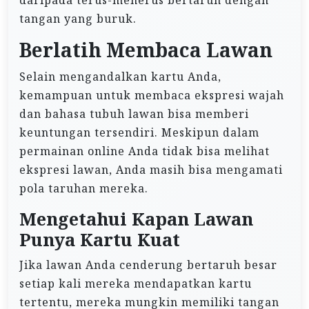
daripada terus-menerus bertaruh dengan
tangan yang buruk.
Berlatih Membaca Lawan
Selain mengandalkan kartu Anda,
kemampuan untuk membaca ekspresi wajah
dan bahasa tubuh lawan bisa memberi
keuntungan tersendiri. Meskipun dalam
permainan online Anda tidak bisa melihat
ekspresi lawan, Anda masih bisa mengamati
pola taruhan mereka.
Mengetahui Kapan Lawan
Punya Kartu Kuat
Jika lawan Anda cenderung bertaruh besar
setiap kali mereka mendapatkan kartu
tertentu, mereka mungkin memiliki tangan