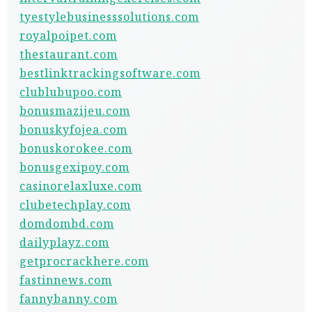
tyestylebusinesssolutions.com
royalpoipet.com
thestaurant.com
bestlinktrackingsoftware.com
clublubupoo.com
bonusmazijeu.com
bonuskyfojea.com
bonuskorokee.com
bonusgexipoy.com
casinorelaxluxe.com
clubetechplay.com
domdombd.com
dailyplayz.com
getprocrackhere.com
fastinnews.com
fannybanny.com