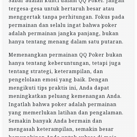
Sabar adalah kunci dalam QQ Poker. Jangan
tergesa-gesa untuk bertaruh besar atau
menggertak tanpa perhitungan. Fokus pada
permainan dan selalu ingat bahwa poker
adalah permainan jangka panjang, bukan
hanya tentang menang dalam satu putaran.
Memenangkan permainan QQ Poker bukan
hanya tentang keberuntungan, tetapi juga
tentang strategi, keterampilan, dan
pengelolaan emosi yang baik. Dengan
mengikuti tips praktis ini, Anda dapat
meningkatkan peluang kemenangan Anda.
Ingatlah bahwa poker adalah permainan
yang memerlukan latihan dan pengalaman.
Semakin banyak Anda bermain dan
mengasah keterampilan, semakin besar