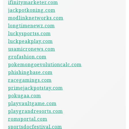
ifinitymarketer.com
jackpotkoning.com
modlinknetworks.com
longtimenewz.com
luckysportss.com
luckpeakplay.com
usamicronews.com
grofashion.com
pokemongoevolutioncalc.com
phishingbase.com
racegamings.com
primejackpotstay.com
pokugaa.com
playvaultgame.com
playgrandresorts.com
romsportal.com
sportsdocfestival.com