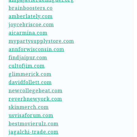
brainboosters.co
amberlately.com
joycebriscoe.com
aicarmina.com
mypartysupplystore.com
annforwisconsin.com
findjaipur.com
cultofjim.com
glimmerick.com
davidfollett.com
newcollegebeat.com
reverbnewyork.com
skinmerch.com
usvisaforum.com
bestmovierulz.com
jagalchi-trade.com