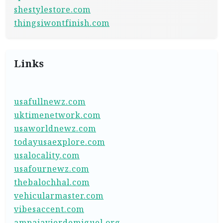
shestylestore.com
thingsiwontfinish.com
Links
usafullnewz.com
uktimenetwork.com
usaworldnewz.com
todayusaexplore.com
usalocality.com
usafournewz.com
thebalochhal.com
vehicularmaster.com
vibesaccent.com
ampajavierdemiguel.org