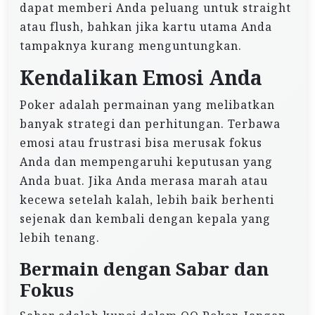
dapat memberi Anda peluang untuk straight
atau flush, bahkan jika kartu utama Anda
tampaknya kurang menguntungkan.
Kendalikan Emosi Anda
Poker adalah permainan yang melibatkan
banyak strategi dan perhitungan. Terbawa
emosi atau frustrasi bisa merusak fokus
Anda dan mempengaruhi keputusan yang
Anda buat. Jika Anda merasa marah atau
kecewa setelah kalah, lebih baik berhenti
sejenak dan kembali dengan kepala yang
lebih tenang.
Bermain dengan Sabar dan
Fokus