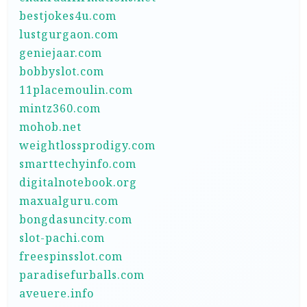
bestjokes4u.com
lustgurgaon.com
geniejaar.com
bobbyslot.com
11placemoulin.com
mintz360.com
mohob.net
weightlossprodigy.com
smarttechyinfo.com
digitalnotebook.org
maxualguru.com
bongdasuncity.com
slot-pachi.com
freespinsslot.com
paradisefurballs.com
aveuere.info