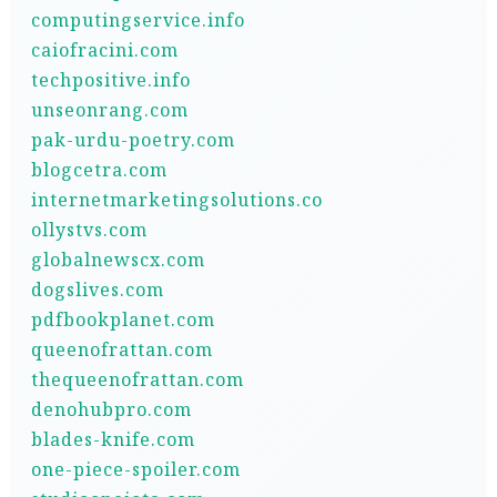
computingservice.info
caiofracini.com
techpositive.info
unseonrang.com
pak-urdu-poetry.com
blogcetra.com
internetmarketingsolutions.co
ollystvs.com
globalnewscx.com
dogslives.com
pdfbookplanet.com
queenofrattan.com
thequeenofrattan.com
denohubpro.com
blades-knife.com
one-piece-spoiler.com