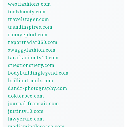
westfashions.com
toolshandy.com
travelstager.com
trendinspires.com
rannyephul.com
reportradar360.com
swaggyfashion.com
taraftariumtv10.com
questionquery.com
bodybuildinglegend.com
brilliant-nails.com
dandr-photography.com
dokteroce.com
journal-francais.com
justintv10.com
lawyerule.com
mediamingleseaco.com