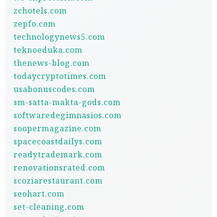
zchotels.com
zepfo.com
technologynews5.com
teknoeduka.com
thenews-blog.com
todaycryptotimes.com
usabonuscodes.com
sm-satta-makta-gods.com
softwaredegimnasios.com
soopermagazine.com
spacecoastdailys.com
readytrademark.com
renovationsrated.com
scoziarestaurant.com
seohart.com
set-cleaning.com