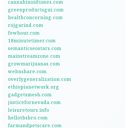
cannabinoidtimes.com
greenproductsgui.com
healthconcerning.com
rojgarind.com
fewhour.com
18minutetimer.com
semanticseostars.com
mainstreamzone.com
growmarijuanas.com
webnshare.com
overlygeneralization.com
ethiopianetwork.org
gadgetsmesh.com
justicefornevada.com
leisuretours.info
hellotbsbro.com
farmandpetscare.com