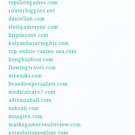
topslotxgames.com
routerloggnet.net
dantella6.com
slotsgamesone.com
hispinzone.com
kalyanbazarnights.com
top-online-casino-usa.com
honghuidoor.com
flowingtravel.com
nineniki.com
brandiospecialists.com
medicalcare7.com
adtennaball.com
nabzah.com
mongive.com
matkagameresultsview.com
getsolutionsonline.com