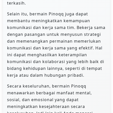
terkasih.
Selain itu, bermain Pinoqq juga dapat
membantu meningkatkan kemampuan
komunikasi dan kerja sama tim. Bekerja sama
dengan pasangan untuk menyusun strategi
dan memenangkan permainan memerlukan
komunikasi dan kerja sama yang efektif. Hal
ini dapat menghasilkan keterampilan
komunikasi dan kolaborasi yang lebih baik di
bidang kehidupan lainnya, seperti di tempat
kerja atau dalam hubungan pribadi.
Secara keseluruhan, bermain Pinoqq
menawarkan berbagai manfaat mental,
sosial, dan emosional yang dapat
meningkatkan kesejahteraan secara