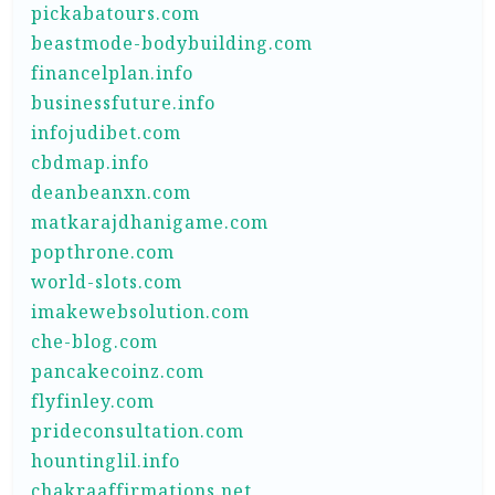
pickabatours.com
beastmode-bodybuilding.com
financelplan.info
businessfuture.info
infojudibet.com
cbdmap.info
deanbeanxn.com
matkarajdhanigame.com
popthrone.com
world-slots.com
imakewebsolution.com
che-blog.com
pancakecoinz.com
flyfinley.com
prideconsultation.com
hountinglil.info
chakraaffirmations.net