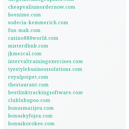
cheapvaliumordernow.com
beenime.com
sodecia-kemmerich.com
fun-mak.com
casino888world.com
misterdbnb.com
jkmezcal.com
intervaltrainingexercises.com
tyestylebusinesssolutions.com
royalpoipet.com
thestaurant.com
bestlinktrackingsoftware.com
clublubupoo.com
bonusmazijeu.com
bonuskyfojea.com
bonuskorokee.com