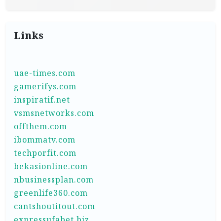
Links
uae-times.com
gamerifys.com
inspiratif.net
vsmsnetworks.com
offthem.com
ibommatv.com
techporfit.com
bekasionline.com
nbusinessplan.com
greenlife360.com
cantshoutitout.com
expressufabet.biz