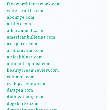
freeworshipnetwork.com
watercraftllc.com
abourge.com
afiliixs.com
alharammallz.com
americanbulletins.com
asespares.com
arabianstime.com
atticabblues.com
autometropolist.com
beautycreamreview.com
coinmoh.com
cyclopsreview.com
dattgen.com
didoivatnang.com
dogsbarks.com