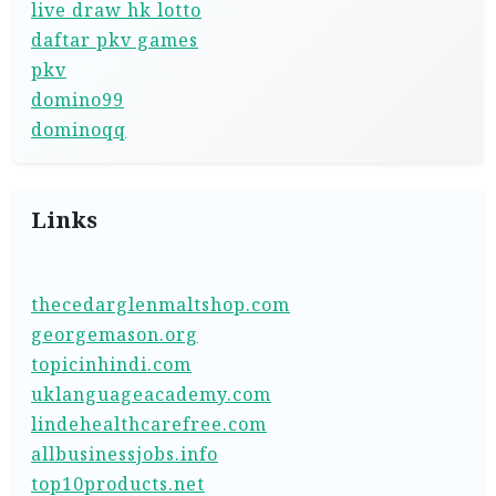
live draw hk lotto
daftar pkv games
pkv
domino99
dominoqq
Links
thecedarglenmaltshop.com
georgemason.org
topicinhindi.com
uklanguageacademy.com
lindehealthcarefree.com
allbusinessjobs.info
top10products.net