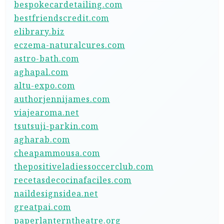
bespokecardetailing.com
bestfriendscredit.com
elibrary.biz
eczema-naturalcures.com
astro-bath.com
aghapal.com
altu-expo.com
authorjennijames.com
viajearoma.net
tsutsuji-parkin.com
agharab.com
cheapammousa.com
thepositiveladiessoccerclub.com
recetasdecocinafaciles.com
naildesignsidea.net
greatpai.com
paperlanterntheatre.org