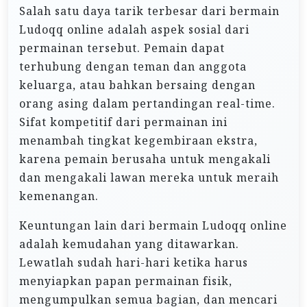
Salah satu daya tarik terbesar dari bermain
Ludoqq online adalah aspek sosial dari
permainan tersebut. Pemain dapat
terhubung dengan teman dan anggota
keluarga, atau bahkan bersaing dengan
orang asing dalam pertandingan real-time.
Sifat kompetitif dari permainan ini
menambah tingkat kegembiraan ekstra,
karena pemain berusaha untuk mengakali
dan mengakali lawan mereka untuk meraih
kemenangan.
Keuntungan lain dari bermain Ludoqq online
adalah kemudahan yang ditawarkan.
Lewatlah sudah hari-hari ketika harus
menyiapkan papan permainan fisik,
mengumpulkan semua bagian, dan mencari