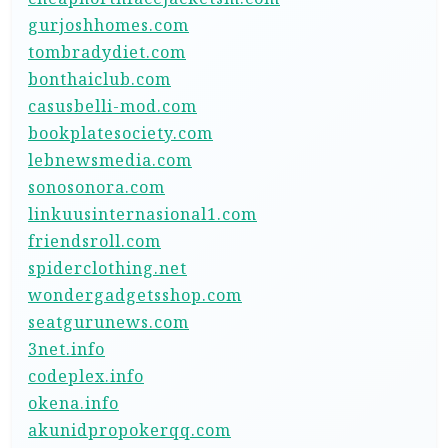
gurjoshhomes.com
tombradydiet.com
bonthaiclub.com
casusbelli-mod.com
bookplatesociety.com
lebnewsmedia.com
sonosonora.com
linkuusinternasional1.com
friendsroll.com
spiderclothing.net
wondergadgetsshop.com
seatgurunews.com
3net.info
codeplex.info
okena.info
akunidpropokerqq.com