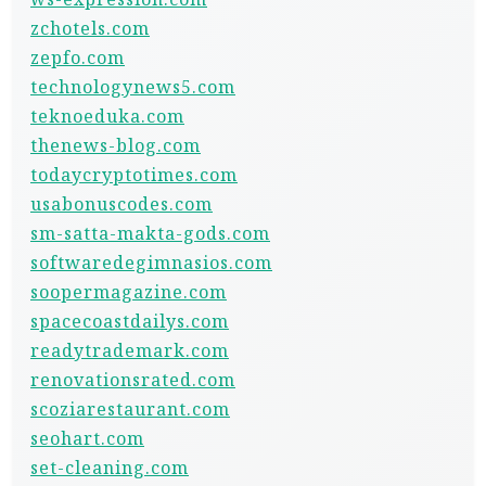
zchotels.com
zepfo.com
technologynews5.com
teknoeduka.com
thenews-blog.com
todaycryptotimes.com
usabonuscodes.com
sm-satta-makta-gods.com
softwaredegimnasios.com
soopermagazine.com
spacecoastdailys.com
readytrademark.com
renovationsrated.com
scoziarestaurant.com
seohart.com
set-cleaning.com