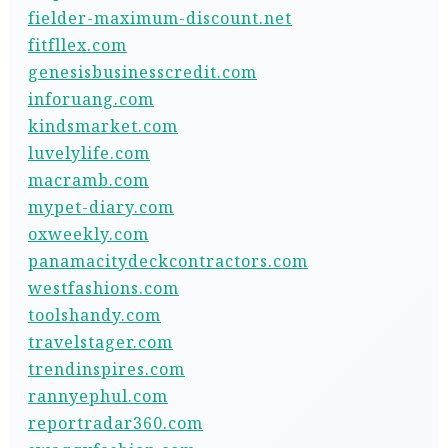
fielder-maximum-discount.net
fitfllex.com
genesisbusinesscredit.com
inforuang.com
kindsmarket.com
luvelylife.com
macramb.com
mypet-diary.com
oxweekly.com
panamacitydeckcontractors.com
westfashions.com
toolshandy.com
travelstager.com
trendinspires.com
rannyephul.com
reportradar360.com