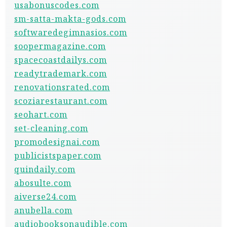
usabonuscodes.com
sm-satta-makta-gods.com
softwaredegimnasios.com
soopermagazine.com
spacecoastdailys.com
readytrademark.com
renovationsrated.com
scoziarestaurant.com
seohart.com
set-cleaning.com
promodesignai.com
publicistspaper.com
quindaily.com
abosulte.com
aiverse24.com
anubella.com
audiobooksonaudible.com