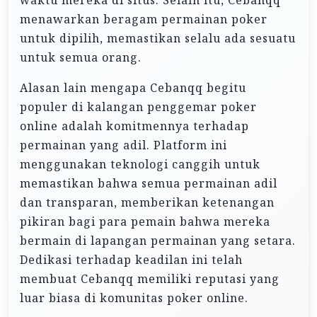
waktu mereka di situs. Selain itu, Cebanqq
menawarkan beragam permainan poker
untuk dipilih, memastikan selalu ada sesuatu
untuk semua orang.
Alasan lain mengapa Cebanqq begitu
populer di kalangan penggemar poker
online adalah komitmennya terhadap
permainan yang adil. Platform ini
menggunakan teknologi canggih untuk
memastikan bahwa semua permainan adil
dan transparan, memberikan ketenangan
pikiran bagi para pemain bahwa mereka
bermain di lapangan permainan yang setara.
Dedikasi terhadap keadilan ini telah
membuat Cebanqq memiliki reputasi yang
luar biasa di komunitas poker online.