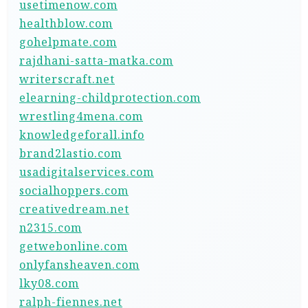
usetimenow.com
healthblow.com
gohelpmate.com
rajdhani-satta-matka.com
writerscraft.net
elearning-childprotection.com
wrestling4mena.com
knowledgeforall.info
brand2lastio.com
usadigitalservices.com
socialhoppers.com
creativedream.net
n2315.com
getwebonline.com
onlyfansheaven.com
lky08.com
ralph-fiennes.net