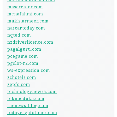
mascreator.com
menafahmi.com
mukhtarmeer.com
nascartoday.com
nqted.com
nzdriverlicence.com
pagalguru.com
pcegame.com
pgslot-r2.com
ws-expression.com
zchotels.com
zepfo.com
technologynews5.com
teknoeduka.com
thenews-blog.com
todaycryptotimes.com