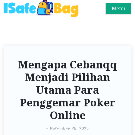
S
Menu
k
i
p
t
o
c
o
Mengapa Cebanqq
n
Menjadi Pilihan
t
e
Utama Para
n
Penggemar Poker
t
Online
-
November 28, 2025