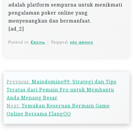
adalah platform sempurna untuk menikmati
pengalaman poker online yang
menyenangkan dan bermanfaat.
[ad_2]
Posted in:
Casino
Tagged:
pkv games
P
Previous:
Maindomino99: Strategi dan Tips
o
Teratas dari Pemain Pro untuk Membantu
s
Anda Menang Besar
t
Next:
Temukan Keseruan Bermain Game
n
Online Bersama ElangQQ
a