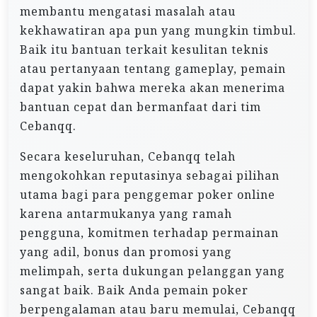
membantu mengatasi masalah atau
kekhawatiran apa pun yang mungkin timbul.
Baik itu bantuan terkait kesulitan teknis
atau pertanyaan tentang gameplay, pemain
dapat yakin bahwa mereka akan menerima
bantuan cepat dan bermanfaat dari tim
Cebanqq.
Secara keseluruhan, Cebanqq telah
mengokohkan reputasinya sebagai pilihan
utama bagi para penggemar poker online
karena antarmukanya yang ramah
pengguna, komitmen terhadap permainan
yang adil, bonus dan promosi yang
melimpah, serta dukungan pelanggan yang
sangat baik. Baik Anda pemain poker
berpengalaman atau baru memulai, Cebanqq