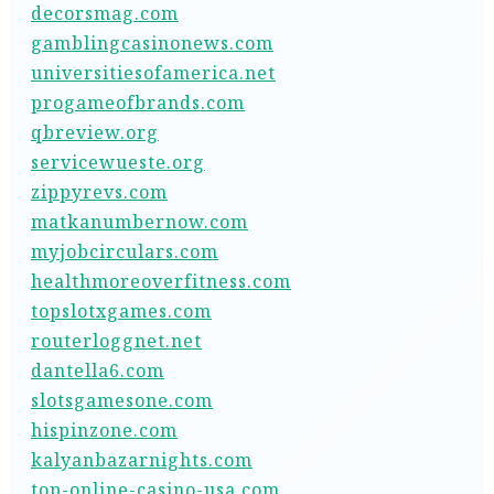
decorsmag.com
gamblingcasinonews.com
universitiesofamerica.net
progameofbrands.com
qbreview.org
servicewueste.org
zippyrevs.com
matkanumbernow.com
myjobcirculars.com
healthmoreoverfitness.com
topslotxgames.com
routerloggnet.net
dantella6.com
slotsgamesone.com
hispinzone.com
kalyanbazarnights.com
top-online-casino-usa.com