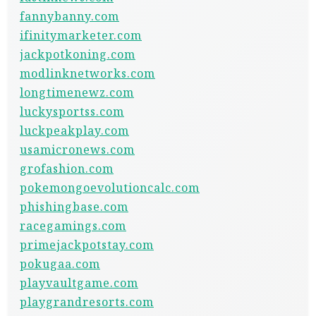
fannybanny.com
ifinitymarketer.com
jackpotkoning.com
modlinknetworks.com
longtimenewz.com
luckysportss.com
luckpeakplay.com
usamicronews.com
grofashion.com
pokemongoevolutioncalc.com
phishingbase.com
racegamings.com
primejackpotstay.com
pokugaa.com
playvaultgame.com
playgrandresorts.com