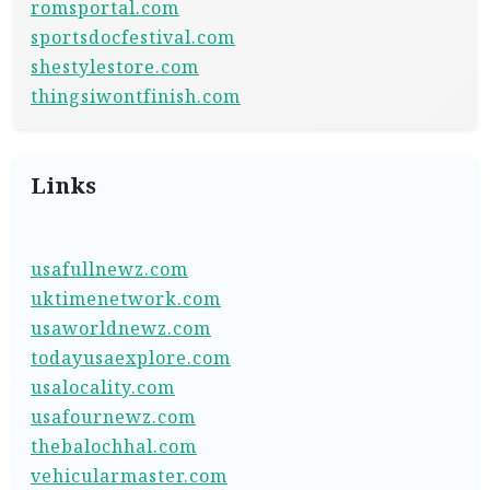
romsportal.com
sportsdocfestival.com
shestylestore.com
thingsiwontfinish.com
Links
usafullnewz.com
uktimenetwork.com
usaworldnewz.com
todayusaexplore.com
usalocality.com
usafournewz.com
thebalochhal.com
vehicularmaster.com