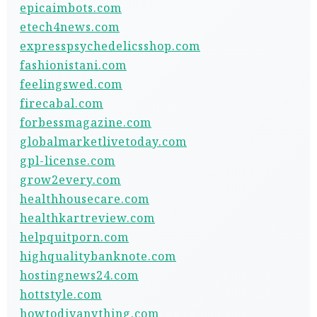
epicaimbots.com
etech4news.com
expresspsychedelicsshop.com
fashionistani.com
feelingswed.com
firecabal.com
forbessmagazine.com
globalmarketlivetoday.com
gpl-license.com
grow2every.com
healthhousecare.com
healthkartreview.com
helpquitporn.com
highqualitybanknote.com
hostingnews24.com
hottstyle.com
howtodiyanything.com