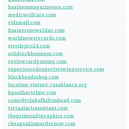
businessmagazineusa.com
medicwellcare.com
vidsmall.com
businessnews2day.com
worldnewsrecords.com
sterilepro24.com
solidtechbusiness.com
reviewcardgaming.com
experiencedexpertstowingservice.com
blackheadsshop.com
location-voiture-casablanca.org
kpaulbartelme.com
comedyclubofhiltonhead.com
virtualartsassistant.com
theprimeinfographics.com
cheapvaliumordernow.com