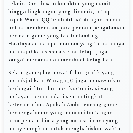
teknis. Dari desain karakter yang rumit
hingga lingkungan yang dinamis, setiap
aspek WaraGQQ telah dibuat dengan cermat
untuk memberikan para pemain pengalaman
bermain game yang tak tertandingi.
Hasilnya adalah permainan yang tidak hanya
menakjubkan secara visual tetapi juga
sangat menarik dan membuat ketagihan.
Selain gameplay inovatif dan grafik yang
menakjubkan, WaragaQQ juga menawarkan
berbagai fitur dan opsi kustomisasi yang
melayani pemain dari semua tingkat
keterampilan. Apakah Anda seorang gamer
berpengalaman yang mencari tantangan
atau pemain biasa yang mencari cara yang
menyenangkan untuk menghabiskan waktu,