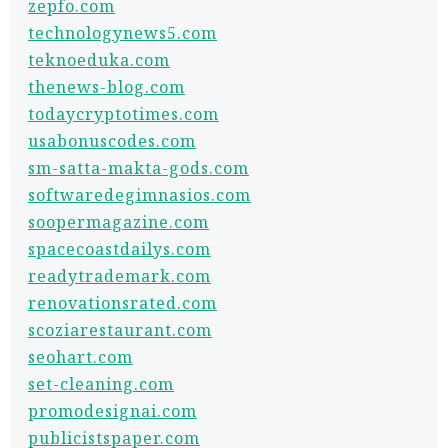
zepfo.com
technologynews5.com
teknoeduka.com
thenews-blog.com
todaycryptotimes.com
usabonuscodes.com
sm-satta-makta-gods.com
softwaredegimnasios.com
soopermagazine.com
spacecoastdailys.com
readytrademark.com
renovationsrated.com
scoziarestaurant.com
seohart.com
set-cleaning.com
promodesignai.com
publicistspaper.com