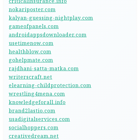
criticalinsurance.info
nokariposter.com
kalyan-guessing-nightplay.com
gameofpanels.com
androidappsdownloader.com
usetimenow.com
healthblow.com
gohelpmate.com
rajdhani-satta-matka.com
writerscraft.net
elearning-childprotection.com
wrestling4mena.com
knowledgeforall.info
brand2lastio.com
usadigitalservices.com
socialhoppers.com
creativedream.net