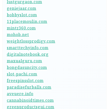
lustgurgaon.com
geniejaar.com
bobbyslot.com
11placemoulin.com
mintz360.com
mohob.net
weightlossprodigy.com
smarttechyinfo.com
digitalnotebook.org
maxualguru.com
bongdasuncity.com
slot-pachi.com
freespinsslot.com
paradisefurballs.com
aveuere.info
cannabinoidtimes.com
greenproductsgui.com