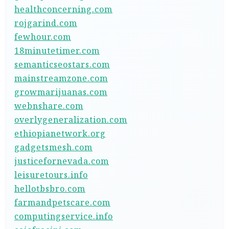
healthconcerning.com
rojgarind.com
fewhour.com
18minutetimer.com
semanticseostars.com
mainstreamzone.com
growmarijuanas.com
webnshare.com
overlygeneralization.com
ethiopianetwork.org
gadgetsmesh.com
justicefornevada.com
leisuretours.info
hellotbsbro.com
farmandpetscare.com
computingservice.info