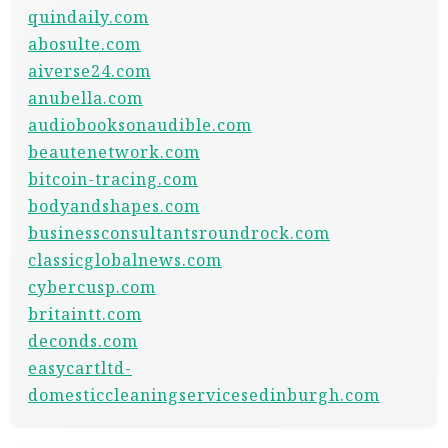
quindaily.com
abosulte.com
aiverse24.com
anubella.com
audiobooksonaudible.com
beautenetwork.com
bitcoin-tracing.com
bodyandshapes.com
businessconsultantsroundrock.com
classicglobalnews.com
cybercusp.com
britaintt.com
deconds.com
easycartltd-
domesticcleaningservicesedinburgh.com