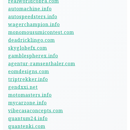
realworldcobra.com
automachine.info
autospeedsters.info
wagerchampion.info
monomousumicontest.com
deadricklingo.com
skyglobefx.com
gamblespherex.info
agentur-ramsenthaler.com
eomdesigns.com
triptrekker.info
gendxxi.net
motomasters.info
mycarzone.info
vibecasaconcepts.com
quantum24.info
quantenki.com