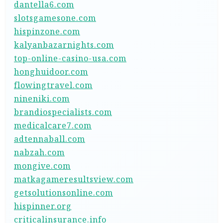
dantella6.com
slotsgamesone.com
hispinzone.com
kalyanbazarnights.com
top-online-casino-usa.com
honghuidoor.com
flowingtravel.com
nineniki.com
brandiospecialists.com
medicalcare7.com
adtennaball.com
nabzah.com
mongive.com
matkagameresultsview.com
getsolutionsonline.com
hispinner.org
criticalinsurance.info