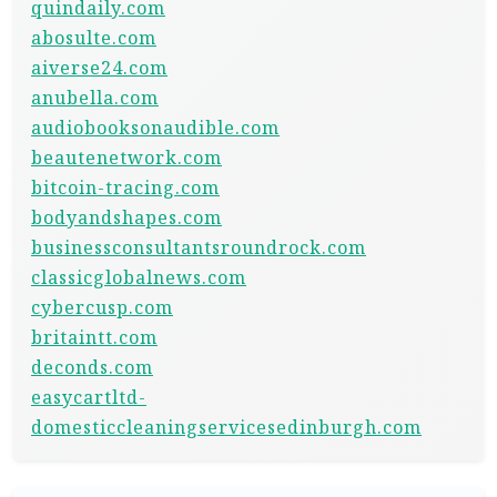
quindaily.com
abosulte.com
aiverse24.com
anubella.com
audiobooksonaudible.com
beautenetwork.com
bitcoin-tracing.com
bodyandshapes.com
businessconsultantsroundrock.com
classicglobalnews.com
cybercusp.com
britaintt.com
deconds.com
easycartltd-
domesticcleaningservicesedinburgh.com