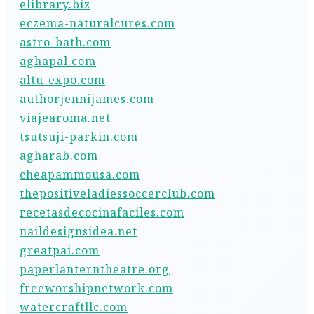
elibrary.biz
eczema-naturalcures.com
astro-bath.com
aghapal.com
altu-expo.com
authorjennijames.com
viajearoma.net
tsutsuji-parkin.com
agharab.com
cheapammousa.com
thepositiveladiessoccerclub.com
recetasdecocinafaciles.com
naildesignsidea.net
greatpai.com
paperlanterntheatre.org
freeworshipnetwork.com
watercraftllc.com