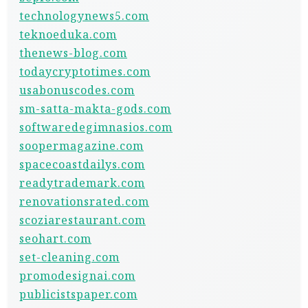
technologynews5.com
teknoeduka.com
thenews-blog.com
todaycryptotimes.com
usabonuscodes.com
sm-satta-makta-gods.com
softwaredegimnasios.com
soopermagazine.com
spacecoastdailys.com
readytrademark.com
renovationsrated.com
scoziarestaurant.com
seohart.com
set-cleaning.com
promodesignai.com
publicistspaper.com