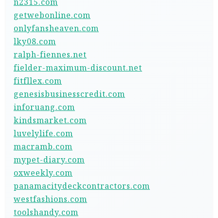
n2315.com
getwebonline.com
onlyfansheaven.com
lky08.com
ralph-fiennes.net
fielder-maximum-discount.net
fitfllex.com
genesisbusinesscredit.com
inforuang.com
kindsmarket.com
luvelylife.com
macramb.com
mypet-diary.com
oxweekly.com
panamacitydeckcontractors.com
westfashions.com
toolshandy.com