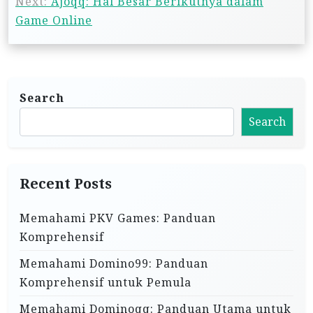
Next:
Ajoqq: Hal Besar Berikutnya dalam
t
Game Online
n
a
v
Search
i
Search
g
a
t
Recent Posts
i
Memahami PKV Games: Panduan
o
Komprehensif
n
Memahami Domino99: Panduan
Komprehensif untuk Pemula
Memahami Dominoqq: Panduan Utama untuk