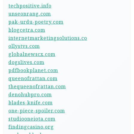
techpositive.info
unseonrang.com
pak-urdu-poetry.com
blogcetra.com
internetmarketingsolutions.co
ollystvs.com
globalnewscx.com
dogslives.com
pdfbookplanet.com
queenofrattan.com
thequeenofrattan.com
denohubpro.com
blades-knife.com
one-piece-spoiler.com
studiooneiota.com
findingcasino.org