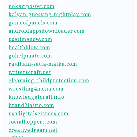
nokariposter.com
kalyan-guessing-nightplay.com
gameofpanels.com
androidappsdownloader.com
usetimenow.com
healthblow.com
gohelpmate.com
rajdhani-satta-matka.com
writerscraft.net
elearning-childprotection.com
wrestling4mena.com
knowledgeforall.info
brand2lastio.com
usadigitalservices.com
socialhoppers.com
creativedream.net