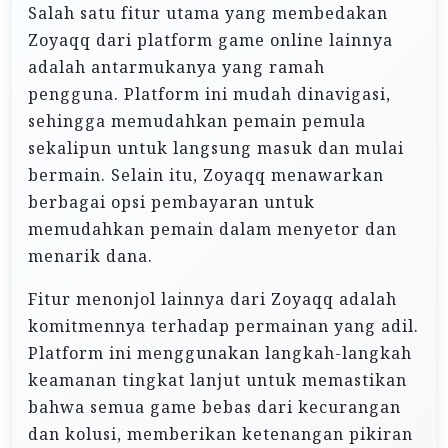
Salah satu fitur utama yang membedakan
Zoyaqq dari platform game online lainnya
adalah antarmukanya yang ramah
pengguna. Platform ini mudah dinavigasi,
sehingga memudahkan pemain pemula
sekalipun untuk langsung masuk dan mulai
bermain. Selain itu, Zoyaqq menawarkan
berbagai opsi pembayaran untuk
memudahkan pemain dalam menyetor dan
menarik dana.
Fitur menonjol lainnya dari Zoyaqq adalah
komitmennya terhadap permainan yang adil.
Platform ini menggunakan langkah-langkah
keamanan tingkat lanjut untuk memastikan
bahwa semua game bebas dari kecurangan
dan kolusi, memberikan ketenangan pikiran