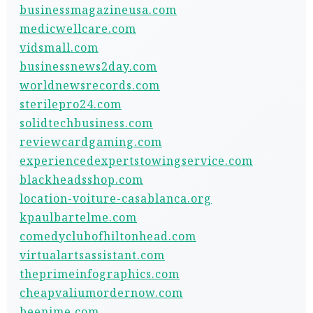
businessmagazineusa.com
medicwellcare.com
vidsmall.com
businessnews2day.com
worldnewsrecords.com
sterilepro24.com
solidtechbusiness.com
reviewcardgaming.com
experiencedexpertstowingservice.com
blackheadsshop.com
location-voiture-casablanca.org
kpaulbartelme.com
comedyclubofhiltonhead.com
virtualartsassistant.com
theprimeinfographics.com
cheapvaliumordernow.com
beenime.com