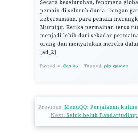
Secara keseluruhan, fenomena globa
pemain di seluruh dunia. Dengan ga
kebersamaan, para pemain merangku
Murniqq. Ketika permainan terus tu
menjadi lebih dari sekadar permain
orang dan menyatukan mereka dala
[ad_2]
Posted in:
Casino
Tagged:
pkv games
P
Previous:
MenuQQ: Perjalanan kuline
o
Next:
Seluk beluk Bandarjudiqq
s
t