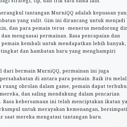
gi strategi, tip, dan trik satu sama lain.
merangkul tantangan MurniQQ adalah kepuasan yan
mbatan yang sulit. Gim ini dirancang untuk menjadi
kin, dan para pemain terus -menerus mendorong dir
 dan menguasai permainan. Rasa pencapaian dan
 pemain kembali untuk mendapatkan lebih banyak,
 tingkat dan hambatan baru yang menghampiri
al dari bermain MurniQQ, permainan ini juga
rsahabatan di antara para pemain. Baik itu melal
tau ruang obrolan dalam game, pemain dapat terhub
n mereka, dan saling mendukung dalam pencarian
 Rasa kebersamaan ini telah menciptakan ikatan y
berkumpul untuk merayakan kemenangan, bersimpat
ur saat mereka mengatasi tantangan baru.