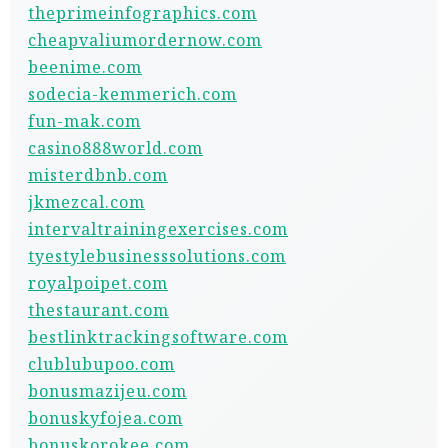
theprimeinfographics.com
cheapvaliumordernow.com
beenime.com
sodecia-kemmerich.com
fun-mak.com
casino888world.com
misterdbnb.com
jkmezcal.com
intervaltrainingexercises.com
tyestylebusinesssolutions.com
royalpoipet.com
thestaurant.com
bestlinktrackingsoftware.com
clublubupoo.com
bonusmazijeu.com
bonuskyfojea.com
bonuskorokee.com