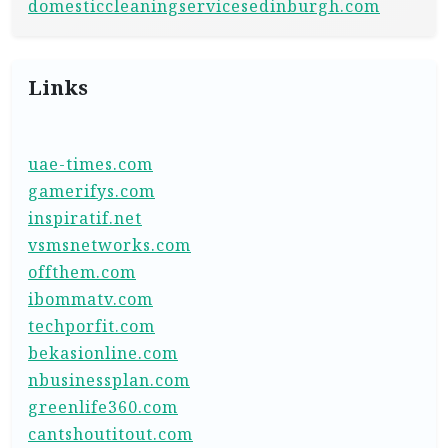
domesticcleaningservicesedinburgh.com
Links
uae-times.com
gamerifys.com
inspiratif.net
vsmsnetworks.com
offthem.com
ibommatv.com
techporfit.com
bekasionline.com
nbusinessplan.com
greenlife360.com
cantshoutitout.com