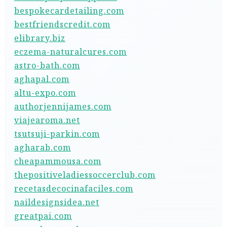
bespokecardetailing.com
bestfriendscredit.com
elibrary.biz
eczema-naturalcures.com
astro-bath.com
aghapal.com
altu-expo.com
authorjennijames.com
viajearoma.net
tsutsuji-parkin.com
agharab.com
cheapammousa.com
thepositiveladiessoccerclub.com
recetasdecocinafaciles.com
naildesignsidea.net
greatpai.com