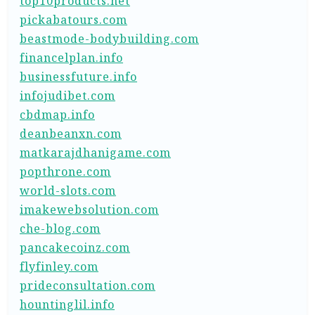
top10products.net
pickabatours.com
beastmode-bodybuilding.com
financelplan.info
businessfuture.info
infojudibet.com
cbdmap.info
deanbeanxn.com
matkarajdhanigame.com
popthrone.com
world-slots.com
imakewebsolution.com
che-blog.com
pancakecoinz.com
flyfinley.com
prideconsultation.com
hountinglil.info