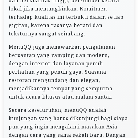
dan berkualitas tinggi, bersumber secara
lokal jika memungkinkan. Komitmen
terhadap kualitas ini terbukti dalam setiap
gigitan, karena rasanya berani dan
teksturnya sangat seimbang.
MenuQQ juga menawarkan pengalaman
bersantap yang ramping dan modern,
dengan interior dan layanan penuh
perhatian yang penuh gaya. Suasana
restoran mengundang dan elegan,
menjadikannya tempat yang sempurna
untuk acara khusus atau malam santai.
Secara keseluruhan, menuQQ adalah
kunjungan yang harus dikunjungi bagi siapa
pun yang ingin mengalami masakan Asia
dengan cara yang sama sekali baru. Dengan