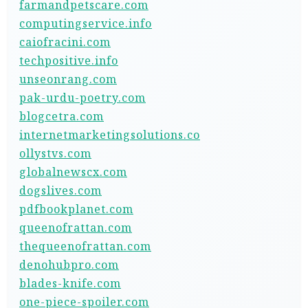
farmandpetscare.com
computingservice.info
caiofracini.com
techpositive.info
unseonrang.com
pak-urdu-poetry.com
blogcetra.com
internetmarketingsolutions.co
ollystvs.com
globalnewscx.com
dogslives.com
pdfbookplanet.com
queenofrattan.com
thequeenofrattan.com
denohubpro.com
blades-knife.com
one-piece-spoiler.com