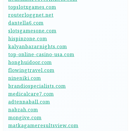
topslotxgames.com
routerloggnet.net
dantella6.com
slotsgamesone.com
hispinzone.com
kalyanbazarnights.com
top-online-casino-usa.com
honghuidoor.com
flowingtravel.com
nineniki.com
brandiospecialists.com
medicalcare7.com
adtennaball.com
nabzah.com
mongive.com
matkagameresultsview.com