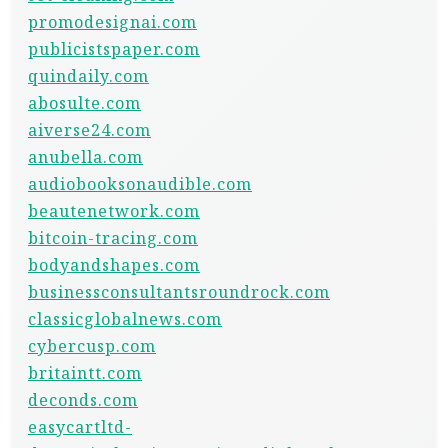
promodesignai.com
publicistspaper.com
quindaily.com
abosulte.com
aiverse24.com
anubella.com
audiobooksonaudible.com
beautenetwork.com
bitcoin-tracing.com
bodyandshapes.com
businessconsultantsroundrock.com
classicglobalnews.com
cybercusp.com
britaintt.com
deconds.com
easycartltd-