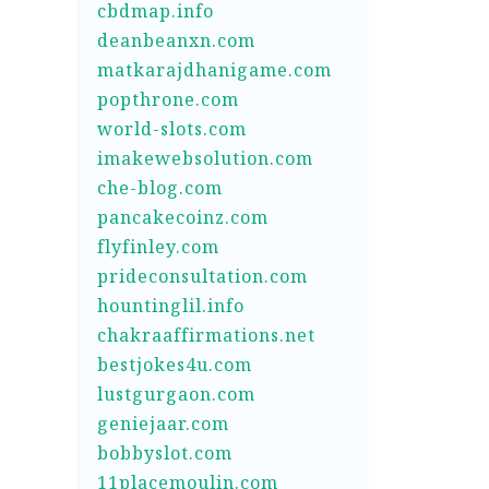
cbdmap.info
deanbeanxn.com
matkarajdhanigame.com
popthrone.com
world-slots.com
imakewebsolution.com
che-blog.com
pancakecoinz.com
flyfinley.com
prideconsultation.com
hountinglil.info
chakraaffirmations.net
bestjokes4u.com
lustgurgaon.com
geniejaar.com
bobbyslot.com
11placemoulin.com