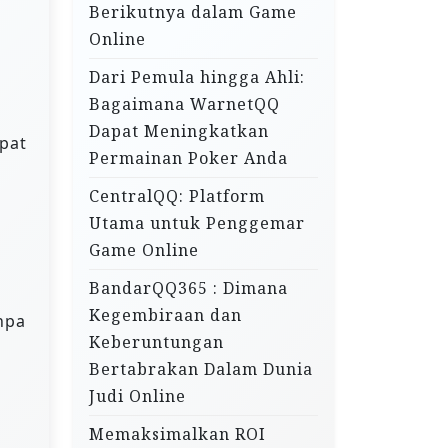
Berikutnya dalam Game
Online
Dari Pemula hingga Ahli:
Bagaimana WarnetQQ
Dapat Meningkatkan
mpat
Permainan Poker Anda
CentralQQ: Platform
a
Utama untuk Penggemar
Game Online
BandarQQ365 : Dimana
Kegembiraan dan
npa
Keberuntungan
Bertabrakan Dalam Dunia
Judi Online
Memaksimalkan ROI
h