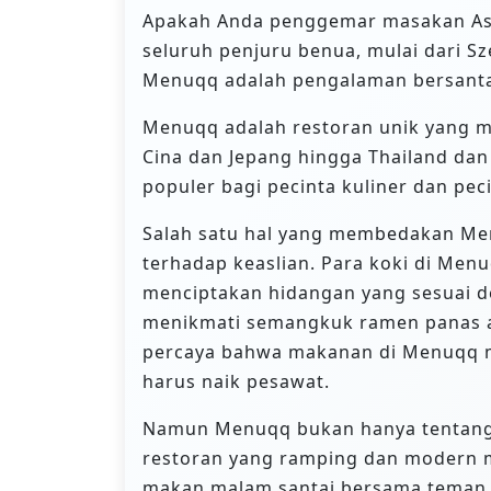
Apakah Anda penggemar masakan Asi
seluruh penjuru benua, mulai dari Sz
Menuqq adalah pengalaman bersanta
Menuqq adalah restoran unik yang 
Cina dan Jepang hingga Thailand dan
populer bagi pecinta kuliner dan pec
Salah satu hal yang membedakan Men
terhadap keaslian. Para koki di Men
menciptakan hidangan yang sesuai d
menikmati semangkuk ramen panas at
percaya bahwa makanan di Menuqq m
harus naik pesawat.
Namun Menuqq bukan hanya tentang 
restoran yang ramping dan modern 
makan malam santai bersama teman 