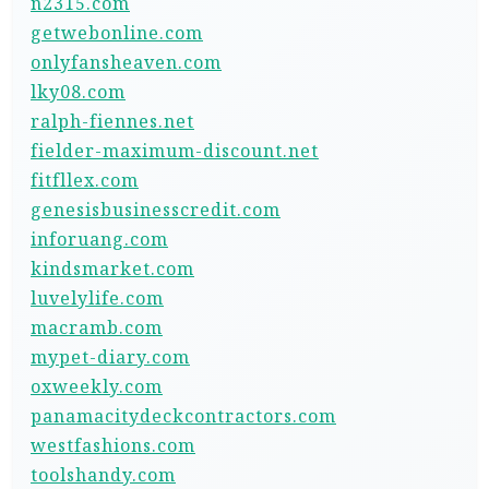
n2315.com
getwebonline.com
onlyfansheaven.com
lky08.com
ralph-fiennes.net
fielder-maximum-discount.net
fitfllex.com
genesisbusinesscredit.com
inforuang.com
kindsmarket.com
luvelylife.com
macramb.com
mypet-diary.com
oxweekly.com
panamacitydeckcontractors.com
westfashions.com
toolshandy.com