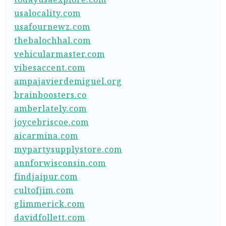
usalocality.com
usafournewz.com
thebalochhal.com
vehicularmaster.com
vibesaccent.com
ampajavierdemiguel.org
brainboosters.co
amberlately.com
joycebriscoe.com
aicarmina.com
mypartysupplystore.com
annforwisconsin.com
findjaipur.com
cultofjim.com
glimmerick.com
davidfollett.com