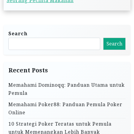
t
Seorang Pecinta Makanan
n
a
v
Search
i
Search
g
a
t
Recent Posts
i
Memahami Dominoqq: Panduan Utama untuk
o
Pemula
n
Memahami Poker88: Panduan Pemula Poker
Online
10 Strategi Poker Teratas untuk Pemula
untuk Memenangkan Lebih Banyak