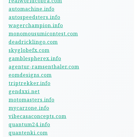
realworldcobra.com
automachine.info
autospeedsters.info
wagerchampion.info
monomousumicontest.com
deadricklingo.com
skyglobefx.com
gamblespherex.info
agentur-ramsenthaler.com
eomdesigns.com
triptrekker.info
gendxxi.net
motomasters.info
mycarzone.info
vibecasaconcepts.com
quantum24.info
quantenki.com