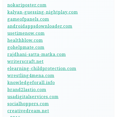
nokariposter.com
kalyan-guessing-nightplay.com
gameofpanels.com
androidappsdownloader.com
usetimenow.com
healthblow.com
gohelpmate.com
rajdhani-satta-matka.com
writerscraft.net
elearning-childprotection.com
wrestling4mena.com
knowledgeforall.info
brand2lastio.com
usadigitalservices.com
socialhoppers.com
creativedream.net