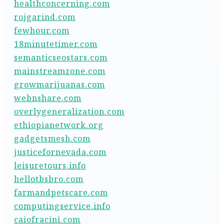
healthconcerning.com
rojgarind.com
fewhour.com
18minutetimer.com
semanticseostars.com
mainstreamzone.com
growmarijuanas.com
webnshare.com
overlygeneralization.com
ethiopianetwork.org
gadgetsmesh.com
justicefornevada.com
leisuretours.info
hellotbsbro.com
farmandpetscare.com
computingservice.info
caiofracini.com