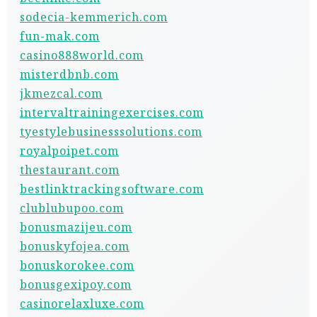
sodecia-kemmerich.com
fun-mak.com
casino888world.com
misterdbnb.com
jkmezcal.com
intervaltrainingexercises.com
tyestylebusinesssolutions.com
royalpoipet.com
thestaurant.com
bestlinktrackingsoftware.com
clublubupoo.com
bonusmazijeu.com
bonuskyfojea.com
bonuskorokee.com
bonusgexipoy.com
casinorelaxluxe.com