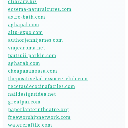
elibrary.biz
eczema-naturalcures.com
astro-bath.com
aghapal.com
altu-expo.com
authorjennijames.com
viajearoma.net
tsutsuji-parkin.com
agharab.com
cheapammousa.com
thepositiveladiessoccerclub.com
recetasdecocinafaciles.com
naildesignsidea.net
greatpai.com
paperlanterntheatre.org
freeworshipnetwork.com
watercraftllc.com