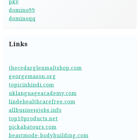
pkv
domino99
dominoqq
Links
thecedarglenmaltshop.com
georgemason.org
topicinhindi.com
uklanguageacademy.com
lindehealthcarefree.com
allbusinessjobs.info
top10products.net
pickabatours.com
beastmode-bodybuilding.com