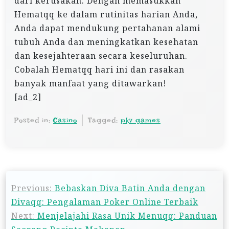
dari kerusakan. Dengan memasukkan
Hematqq ke dalam rutinitas harian Anda,
Anda dapat mendukung pertahanan alami
tubuh Anda dan meningkatkan kesehatan
dan kesejahteraan secara keseluruhan.
Cobalah Hematqq hari ini dan rasakan
banyak manfaat yang ditawarkan!
[ad_2]
Posted in:
Casino
Tagged:
pkv games
P
Previous:
Bebaskan Diva Batin Anda dengan
o
Divaqq: Pengalaman Poker Online Terbaik
s
Next:
Menjelajahi Rasa Unik Menuqq: Panduan