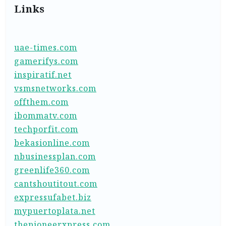
Links
uae-times.com
gamerifys.com
inspiratif.net
vsmsnetworks.com
offthem.com
ibommatv.com
techporfit.com
bekasionline.com
nbusinessplan.com
greenlife360.com
cantshoutitout.com
expressufabet.biz
mypuertoplata.net
thepioneerxpress.com