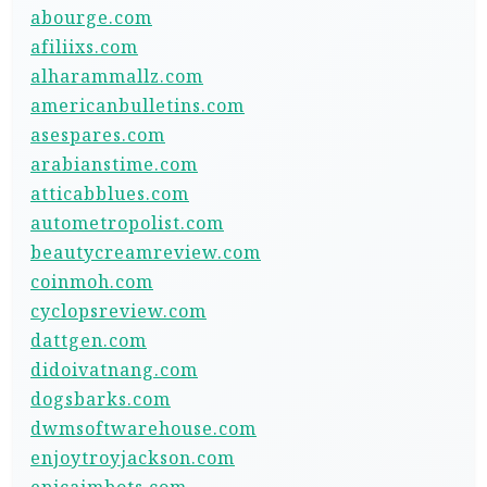
abourge.com
afiliixs.com
alharammallz.com
americanbulletins.com
asespares.com
arabianstime.com
atticabblues.com
autometropolist.com
beautycreamreview.com
coinmoh.com
cyclopsreview.com
dattgen.com
didoivatnang.com
dogsbarks.com
dwmsoftwarehouse.com
enjoytroyjackson.com