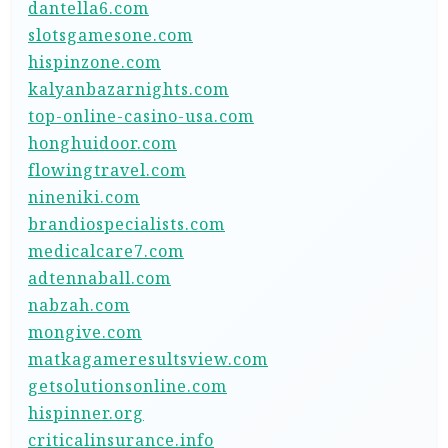
dantella6.com
slotsgamesone.com
hispinzone.com
kalyanbazarnights.com
top-online-casino-usa.com
honghuidoor.com
flowingtravel.com
nineniki.com
brandiospecialists.com
medicalcare7.com
adtennaball.com
nabzah.com
mongive.com
matkagameresultsview.com
getsolutionsonline.com
hispinner.org
criticalinsurance.info