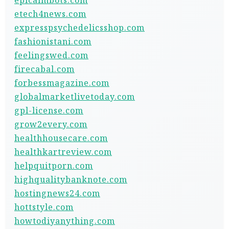
epicaimbots.com
etech4news.com
expresspsychedelicsshop.com
fashionistani.com
feelingswed.com
firecabal.com
forbessmagazine.com
globalmarketlivetoday.com
gpl-license.com
grow2every.com
healthhousecare.com
healthkartreview.com
helpquitporn.com
highqualitybanknote.com
hostingnews24.com
hottstyle.com
howtodiyanything.com