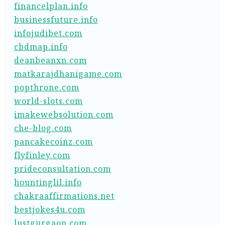
financelplan.info
businessfuture.info
infojudibet.com
cbdmap.info
deanbeanxn.com
matkarajdhanigame.com
popthrone.com
world-slots.com
imakewebsolution.com
che-blog.com
pancakecoinz.com
flyfinley.com
prideconsultation.com
hountinglil.info
chakraaffirmations.net
bestjokes4u.com
lustgurgaon.com