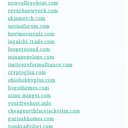
newcollegebeat.com
reverbnewyork.com
skinmerch.com
usvisaforum.com
bestmovierulz.com
jagalchi-trade.com
loopersound.com
minapenelope.com
justicereformalliance.com
cryptoglax.com
ohiohobbyplus.com
bogothemes.com
ajino-mingei.com
yourfreehost.info
cheapnorthfacejacketsm.com
gurjoshhomes.com
tombradydiet.com