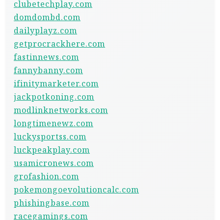
clubetechplay.com
domdombd.com
dailyplayz.com
getprocrackhere.com
fastinnews.com
fannybanny.com
ifinitymarketer.com
jackpotkoning.com
modlinknetworks.com
longtimenewz.com
luckysportss.com
luckpeakplay.com
usamicronews.com
grofashion.com
pokemongoevolutioncalc.com
phishingbase.com
racegamings.com