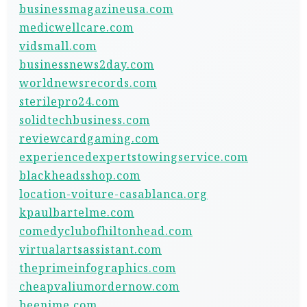
businessmagazineusa.com
medicwellcare.com
vidsmall.com
businessnews2day.com
worldnewsrecords.com
sterilepro24.com
solidtechbusiness.com
reviewcardgaming.com
experiencedexpertstowingservice.com
blackheadsshop.com
location-voiture-casablanca.org
kpaulbartelme.com
comedyclubofhiltonhead.com
virtualartsassistant.com
theprimeinfographics.com
cheapvaliumordernow.com
beenime.com