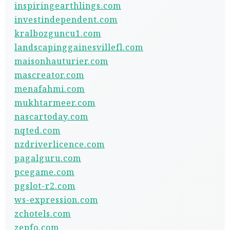
inspiringearthlings.com
investindependent.com
kralbozguncu1.com
landscapinggainesvillefl.com
maisonhauturier.com
mascreator.com
menafahmi.com
mukhtarmeer.com
nascartoday.com
nqted.com
nzdriverlicence.com
pagalguru.com
pcegame.com
pgslot-r2.com
ws-expression.com
zchotels.com
zepfo.com