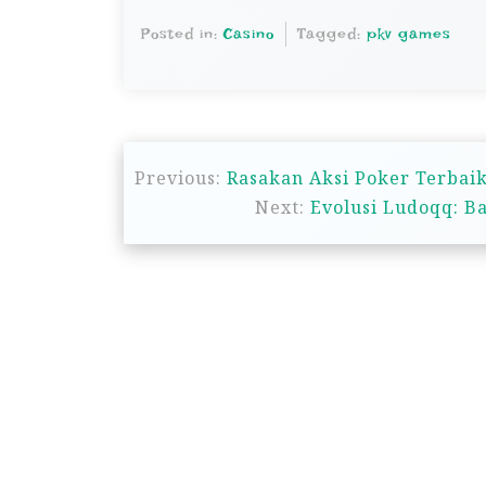
Posted in:
Casino
Tagged:
pkv games
P
Previous:
Rasakan Aksi Poker Terbai
o
Next:
Evolusi Ludoqq: B
s
t
n
a
v
i
g