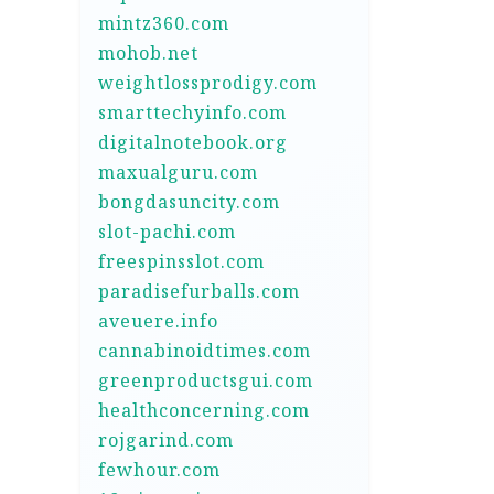
mintz360.com
mohob.net
weightlossprodigy.com
smarttechyinfo.com
digitalnotebook.org
maxualguru.com
bongdasuncity.com
slot-pachi.com
freespinsslot.com
paradisefurballs.com
aveuere.info
cannabinoidtimes.com
greenproductsgui.com
healthconcerning.com
rojgarind.com
fewhour.com