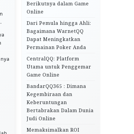
Berikutnya dalam Game
s
Online
an
.
Dari Pemula hingga Ahli:
Bagaimana WarnetQQ
ya
Dapat Meningkatkan
n
Permainan Poker Anda
CentralQQ: Platform
nnya
Utama untuk Penggemar
Game Online
BandarQQ365 : Dimana
Kegembiraan dan
Keberuntungan
Bertabrakan Dalam Dunia
Judi Online
Memaksimalkan ROI
lah