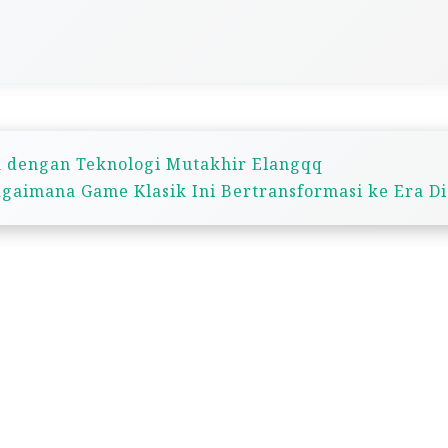
k dengan Teknologi Mutakhir Elangqq
agaimana Game Klasik Ini Bertransformasi ke Era Di