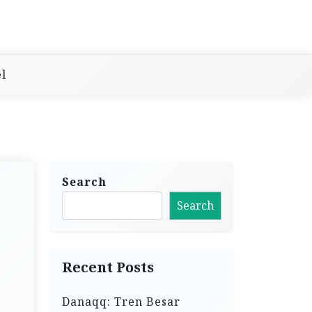
l
Search
Search
Recent Posts
Danaqq: Tren Besar