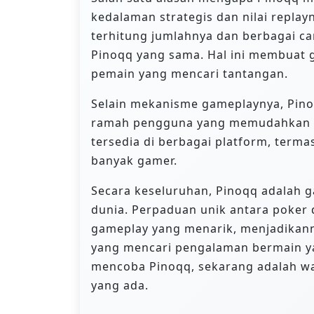
kedalaman strategis dan nilai repla
terhitung jumlahnya dan berbagai ca
Pinoqq yang sama. Hal ini membuat 
pemain yang mencari tantangan.
Selain mekanisme gameplaynya, Pin
ramah pengguna yang memudahkan pe
tersedia di berbagai platform, terma
banyak gamer.
Secara keseluruhan, Pinoqq adalah g
dunia. Perpaduan unik antara poker
gameplay yang menarik, menjadikann
yang mencari pengalaman bermain y
mencoba Pinoqq, sekarang adalah wa
yang ada.