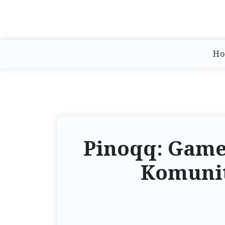
S
k
i
p
H
t
o
c
o
n
t
Pinoqq: Game
e
n
Komunit
t