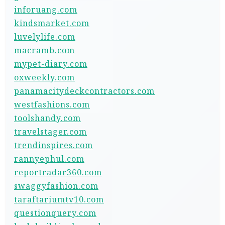
inforuang.com
kindsmarket.com
luvelylife.com
macramb.com
mypet-diary.com
oxweekly.com
panamacitydeckcontractors.com
westfashions.com
toolshandy.com
travelstager.com
trendinspires.com
rannyephul.com
reportradar360.com
swaggyfashion.com
taraftariumtv10.com
questionquery.com