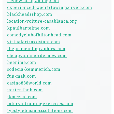
reviewcardgaming.com
experiencedexpertstowingservice.com
blackheadsshop.com
location-voiture-casablanca.org
kpaulbartelme.com
comedyclubofhiltonhead.com
virtualartsassistant.com
theprimeinfographics.com
cheapvaliumordernow.com
beenime.com
sodecia-kemmerich.com
fun-mak.com
casino888world.com
misterdbnb.com
jkmezcal.com
intervaltrainingexercises.com
tyestylebusinesssolutions.com