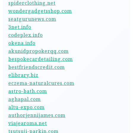
spiderclothing.net
wondergadgetsshop.com
seatgurunews.com
3net.info
codeplex.info
okena.info
akunidpropokerqq.com
bespokecardetailing.com
bestfriendscredit.com
elibrary.biz
eczema-naturalcures.com
astro-bath.com
aghapal.com
altu-expo.com
authorjennijames.com
viajearoma.net
tsutsuji-parkin.com