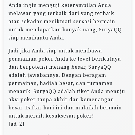
Anda ingin menguji keterampilan Anda
melawan yang terbaik dari yang terbaik
atau sekadar menikmati sensasi bermain
untuk mendapatkan banyak uang, SuryaQQ
siap membantu Anda.
Jadi jika Anda siap untuk membawa
permainan poker Anda ke level berikutnya
dan berpotensi menang besar, SuryaQQ
adalah jawabannya. Dengan beragam
permainan, hadiah besar, dan turnamen
menarik, SuryaQQ adalah tiket Anda menuju
aksi poker tanpa akhir dan kemenangan
besar. Daftar hari ini dan mulailah bermain
untuk meraih kesuksesan poker!
[ad_2]