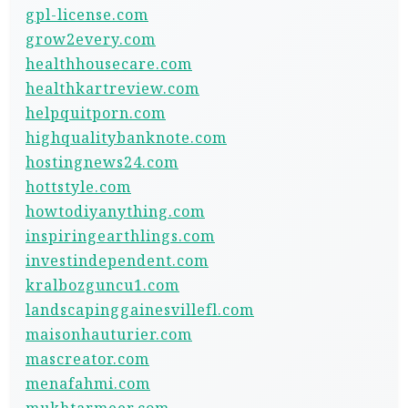
gpl-license.com
grow2every.com
healthhousecare.com
healthkartreview.com
helpquitporn.com
highqualitybanknote.com
hostingnews24.com
hottstyle.com
howtodiyanything.com
inspiringearthlings.com
investindependent.com
kralbozguncu1.com
landscapinggainesvillefl.com
maisonhauturier.com
mascreator.com
menafahmi.com