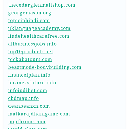
thecedarglenmaltshop.com
georgemason.org
topicinhindi.com
uklanguageacademy.com
lindehealthcarefree.com
allbusinessjobs.info
top10products.net
pickabatours.com
beastmode-bodybuilding.com
financelplan.info
businessfuture.info
infojudibet.com
cbdmap.info
deanbeanxn.com
matkarajdhanigame.com
popthrone.com