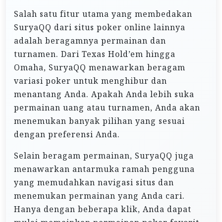
Salah satu fitur utama yang membedakan
SuryaQQ dari situs poker online lainnya
adalah beragamnya permainan dan
turnamen. Dari Texas Hold’em hingga
Omaha, SuryaQQ menawarkan beragam
variasi poker untuk menghibur dan
menantang Anda. Apakah Anda lebih suka
permainan uang atau turnamen, Anda akan
menemukan banyak pilihan yang sesuai
dengan preferensi Anda.
Selain beragam permainan, SuryaQQ juga
menawarkan antarmuka ramah pengguna
yang memudahkan navigasi situs dan
menemukan permainan yang Anda cari.
Hanya dengan beberapa klik, Anda dapat