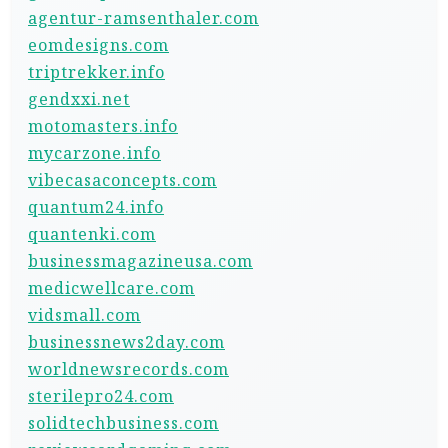
agentur-ramsenthaler.com
eomdesigns.com
triptrekker.info
gendxxi.net
motomasters.info
mycarzone.info
vibecasaconcepts.com
quantum24.info
quantenki.com
businessmagazineusa.com
medicwellcare.com
vidsmall.com
businessnews2day.com
worldnewsrecords.com
sterilepro24.com
solidtechbusiness.com