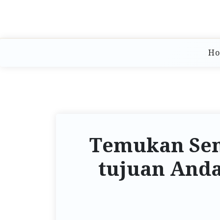
S
k
i
p
H
t
o
c
o
n
t
Temukan Sen
e
n
tujuan Anda
t