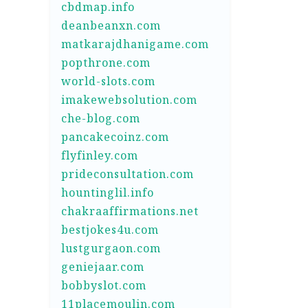
cbdmap.info
deanbeanxn.com
matkarajdhanigame.com
popthrone.com
world-slots.com
imakewebsolution.com
che-blog.com
pancakecoinz.com
flyfinley.com
prideconsultation.com
hountinglil.info
chakraaffirmations.net
bestjokes4u.com
lustgurgaon.com
geniejaar.com
bobbyslot.com
11placemoulin.com