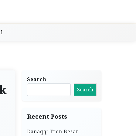
l
Search
k
Search
Recent Posts
Danaqq: Tren Besar