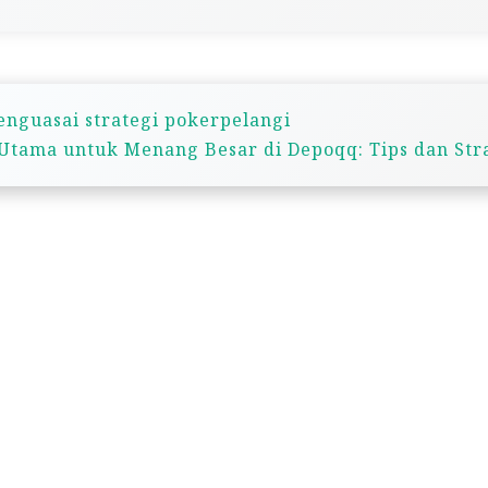
enguasai strategi pokerpelangi
Utama untuk Menang Besar di Depoqq: Tips dan Str