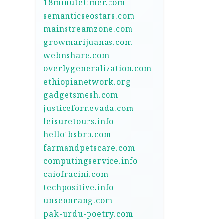
18minutetimer.com
semanticseostars.com
mainstreamzone.com
growmarijuanas.com
webnshare.com
overlygeneralization.com
ethiopianetwork.org
gadgetsmesh.com
justicefornevada.com
leisuretours.info
hellotbsbro.com
farmandpetscare.com
computingservice.info
caiofracini.com
techpositive.info
unseonrang.com
pak-urdu-poetry.com