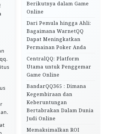
Berikutnya dalam Game
!
Online
a
Dari Pemula hingga Ahli:
Bagaimana WarnetQQ
Dapat Meningkatkan
Permainan Poker Anda
an
CentralQQ: Platform
qq.
Utama untuk Penggemar
itus
Game Online
BandarQQ365 : Dimana
tus
Kegembiraan dan
Keberuntungan
r
Bertabrakan Dalam Dunia
man.
Judi Online
at
Memaksimalkan ROI
h