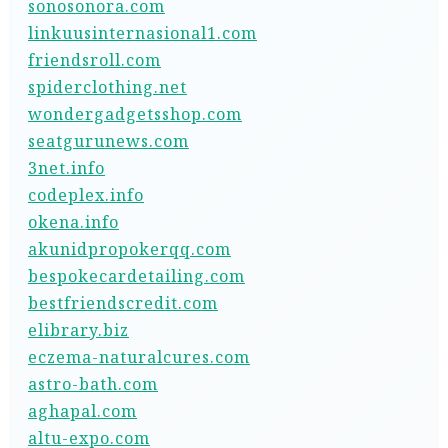
sonosonora.com
linkuusinternasional1.com
friendsroll.com
spiderclothing.net
wondergadgetsshop.com
seatgurunews.com
3net.info
codeplex.info
okena.info
akunidpropokerqq.com
bespokecardetailing.com
bestfriendscredit.com
elibrary.biz
eczema-naturalcures.com
astro-bath.com
aghapal.com
altu-expo.com