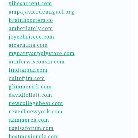
vibesaccent.com
ampajavierdemiguel.org
brainboosters.co
amberlately.com
joycebriscoe.com
aicarmina.com
mypartysupplystore.com
annforwisconsin.com
findjaipur.com
cultofjim.com
glimmerick.com
davidfollett.com
newcollegebeat.com
reverbnewyork.com
skinmerch.com
usvisaforum.com
bestmovierulz.com