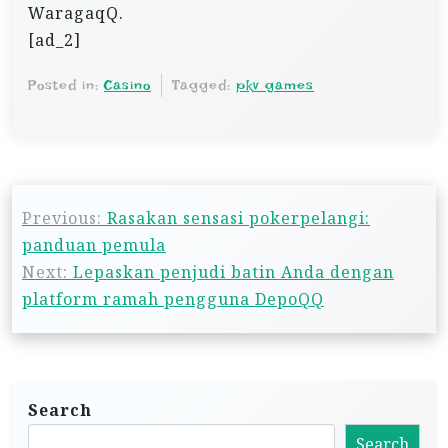
WaragaqQ.
[ad_2]
Posted in:
Casino
Tagged:
pkv games
P
Previous:
Rasakan sensasi pokerpelangi:
o
panduan pemula
s
Next:
Lepaskan penjudi batin Anda dengan
t
platform ramah pengguna DepoQQ
n
a
v
Search
i
Search