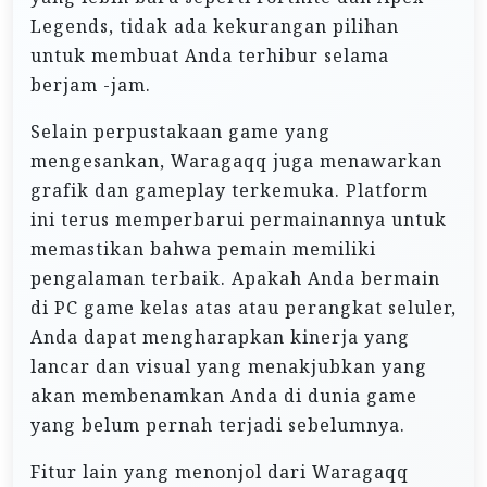
Legends, tidak ada kekurangan pilihan
untuk membuat Anda terhibur selama
berjam -jam.
Selain perpustakaan game yang
mengesankan, Waragaqq juga menawarkan
grafik dan gameplay terkemuka. Platform
ini terus memperbarui permainannya untuk
memastikan bahwa pemain memiliki
pengalaman terbaik. Apakah Anda bermain
di PC game kelas atas atau perangkat seluler,
Anda dapat mengharapkan kinerja yang
lancar dan visual yang menakjubkan yang
akan membenamkan Anda di dunia game
yang belum pernah terjadi sebelumnya.
Fitur lain yang menonjol dari Waragaqq