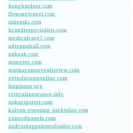
honghuidoor.com
flowingtravel.com
nineniki.com
brandiospecialists.com
medicalcare7.com
adtennaball.com
nabzah.com
mongive.com
matkagameresultsview.com
getsolutionsonline.com
hispinner.org
criticalinsurance.info
nokariposter.com
kalyan-guessing-nightplay.com
gameofpanels.com
androidappsdownloader.com