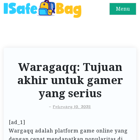
S
Menu
k
i
p
t
o
c
o
Waragaqq: Tujuan
n
akhir untuk gamer
t
e
yang serius
n
t
-
February 10, 2025
[ad_1]
Wargaqq adalah platform game online yang
dengan cepat mendapatkan popularitas di