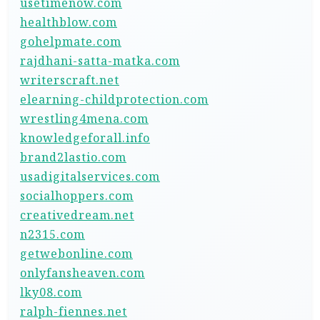
usetimenow.com
healthblow.com
gohelpmate.com
rajdhani-satta-matka.com
writerscraft.net
elearning-childprotection.com
wrestling4mena.com
knowledgeforall.info
brand2lastio.com
usadigitalservices.com
socialhoppers.com
creativedream.net
n2315.com
getwebonline.com
onlyfansheaven.com
lky08.com
ralph-fiennes.net