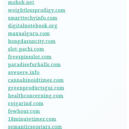
mohob.net
weightlossprodigy.com
smarttechyinfo.com
digitalnotebook.org
maxualguru.com
bongdasuncity.com
slot-pachi.com
freespinsslot.com
paradisefurballs.com
aveuere.info
cannabinoidtimes.com
greenproductsgui.com
healthconcerning.com
rojgarind.com
fewhour.com
18minutetimer.com
semanticseostars.com