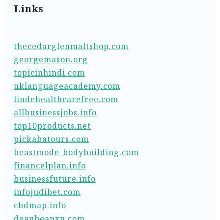
Links
thecedarglenmaltshop.com
georgemason.org
topicinhindi.com
uklanguageacademy.com
lindehealthcarefree.com
allbusinessjobs.info
top10products.net
pickabatours.com
beastmode-bodybuilding.com
financelplan.info
businessfuture.info
infojudibet.com
cbdmap.info
deanbeanxn.com