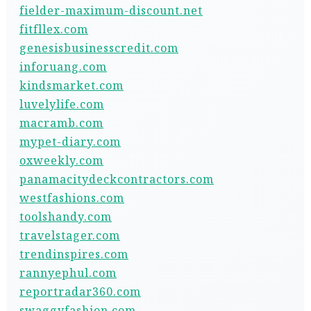
fielder-maximum-discount.net
fitfllex.com
genesisbusinesscredit.com
inforuang.com
kindsmarket.com
luvelylife.com
macramb.com
mypet-diary.com
oxweekly.com
panamacitydeckcontractors.com
westfashions.com
toolshandy.com
travelstager.com
trendinspires.com
rannyephul.com
reportradar360.com
swaggyfashion.com