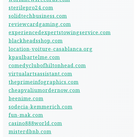
sterilepro24.com
solidtechbusiness.com
reviewcardgaming.com
experiencedexpertstowingservice.com
blackheadsshop.com
location-voiture-casablanca.org
kpaulbartelme.com
comedyclubofhiltonhead.com
virtualartsassistant.com
theprimeinfographics.com
cheapvaliumordernow.com
beenime.com
sodecia-kemmerich.com
fun-mak.com
casino888world.com
misterdbnb.com