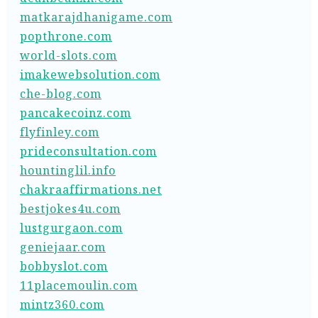
matkarajdhanigame.com
popthrone.com
world-slots.com
imakewebsolution.com
che-blog.com
pancakecoinz.com
flyfinley.com
prideconsultation.com
hountinglil.info
chakraaffirmations.net
bestjokes4u.com
lustgurgaon.com
geniejaar.com
bobbyslot.com
11placemoulin.com
mintz360.com