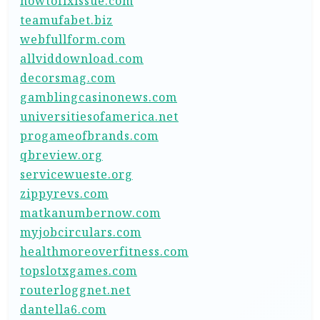
howtofixissue.com
teamufabet.biz
webfullform.com
allviddownload.com
decorsmag.com
gamblingcasinonews.com
universitiesofamerica.net
progameofbrands.com
qbreview.org
servicewueste.org
zippyrevs.com
matkanumbernow.com
myjobcirculars.com
healthmoreoverfitness.com
topslotxgames.com
routerloggnet.net
dantella6.com