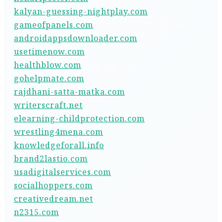
kalyan-guessing-nightplay.com
gameofpanels.com
androidappsdownloader.com
usetimenow.com
healthblow.com
gohelpmate.com
rajdhani-satta-matka.com
writerscraft.net
elearning-childprotection.com
wrestling4mena.com
knowledgeforall.info
brand2lastio.com
usadigitalservices.com
socialhoppers.com
creativedream.net
n2315.com