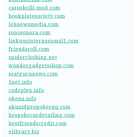
casusbelli-mod.com
bookplatesociety.com
lebnewsmedia.com
sonosonora.com
linkuusinternasional1.com
friendsroll.com
spiderclothing.net
wondergadgetsshop.com
seatgurunews.com
3net.info
codeplex.info
okena.info
akunidpropokerqq.com
bespokecardetailing.com
bestfriendscredit.com
elibrary.biz