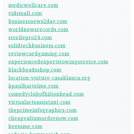
medicwellcare.com
vidsmall.com
businessnews2day.com
worldnewsrecords.com
sterilepro24.com
solidtechbusiness.com
reviewcardgaming.com
experiencedexpertstowingservice.com
blackheadsshop.com
location-voiture-casablanca.org
kpaulbartelme.com
comedyclubofhiltonhead.com
virtualartsassistant.com
theprimeinfographics.com
cheapvaliumordernow.com
beenime.com