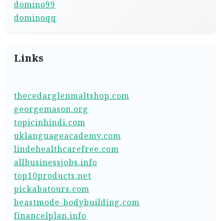
domino99
dominoqq
Links
thecedarglenmaltshop.com
georgemason.org
topicinhindi.com
uklanguageacademy.com
lindehealthcarefree.com
allbusinessjobs.info
top10products.net
pickabatours.com
beastmode-bodybuilding.com
financelplan.info