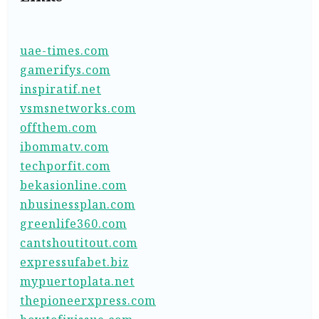
uae-times.com
gamerifys.com
inspiratif.net
vsmsnetworks.com
offthem.com
ibommatv.com
techporfit.com
bekasionline.com
nbusinessplan.com
greenlife360.com
cantshoutitout.com
expressufabet.biz
mypuertoplata.net
thepioneerxpress.com