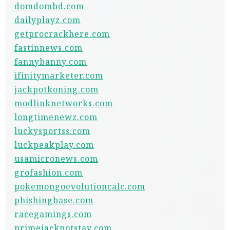
domdombd.com
dailyplayz.com
getprocrackhere.com
fastinnews.com
fannybanny.com
ifinitymarketer.com
jackpotkoning.com
modlinknetworks.com
longtimenewz.com
luckysportss.com
luckpeakplay.com
usamicronews.com
grofashion.com
pokemongoevolutioncalc.com
phishingbase.com
racegamings.com
primejackpotstay.com