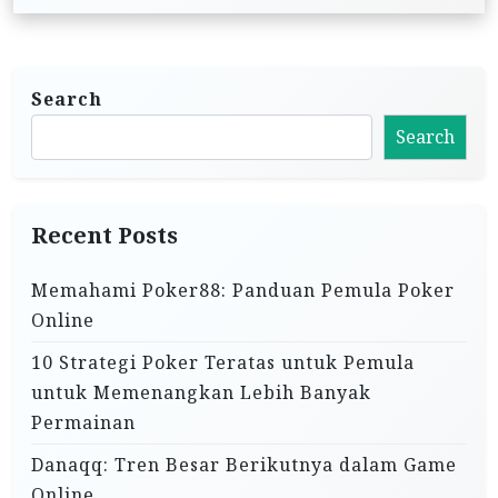
a
v
i
Search
g
Search
a
t
i
Recent Posts
o
Memahami Poker88: Panduan Pemula Poker
n
Online
10 Strategi Poker Teratas untuk Pemula
untuk Memenangkan Lebih Banyak
Permainan
Danaqq: Tren Besar Berikutnya dalam Game
Online