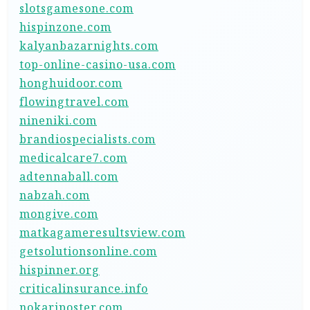
slotsgamesone.com
hispinzone.com
kalyanbazarnights.com
top-online-casino-usa.com
honghuidoor.com
flowingtravel.com
nineniki.com
brandiospecialists.com
medicalcare7.com
adtennaball.com
nabzah.com
mongive.com
matkagameresultsview.com
getsolutionsonline.com
hispinner.org
criticalinsurance.info
nokariposter.com