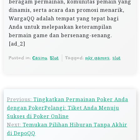
beragam permainan, komunitas pemain yang
dinamis, serta acara dan promosi menarik,
WargaQQ adalah tempat yang tepat bagi
Anda untuk melepaskan keterampilan
bermain game dan bersenang-senang.
[ad_2]
Posted in:
Casino
,
Slot
Tagged:
pkv games
,
slot
P
Previous:
Tingkatkan Permainan Poker Anda
o
dengan PokerPelangi: Tiket Anda Menuju
s
Sukses di Poker Online
t
Next:
Temukan Pilihan Hiburan Tanpa Akhir
n
di DepoQQ