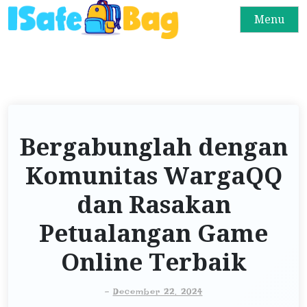
S
Menu
k
i
p
t
o
c
o
Bergabunglah dengan
n
Komunitas WargaQQ
t
e
dan Rasakan
n
Petualangan Game
t
Online Terbaik
-
December 22, 2024