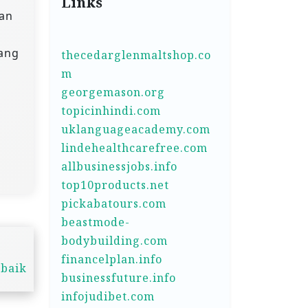
Links
gan
ang
thecedarglenmaltshop.co
m
georgemason.org
topicinhindi.com
uklanguageacademy.com
lindehealthcarefree.com
allbusinessjobs.info
top10products.net
pickabatours.com
beastmode-
bodybuilding.com
financelplan.info
rbaik
businessfuture.info
infojudibet.com