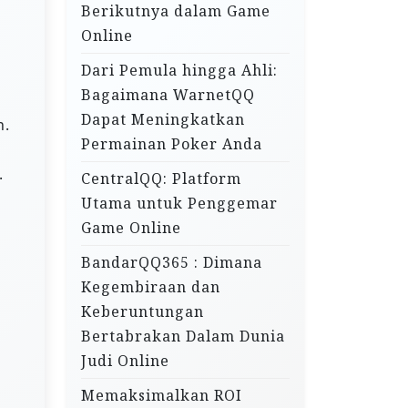
Berikutnya dalam Game
Online
Dari Pemula hingga Ahli:
Bagaimana WarnetQQ
Dapat Meningkatkan
n.
Permainan Poker Anda
.
CentralQQ: Platform
Utama untuk Penggemar
Game Online
BandarQQ365 : Dimana
Kegembiraan dan
Keberuntungan
Bertabrakan Dalam Dunia
Judi Online
Memaksimalkan ROI