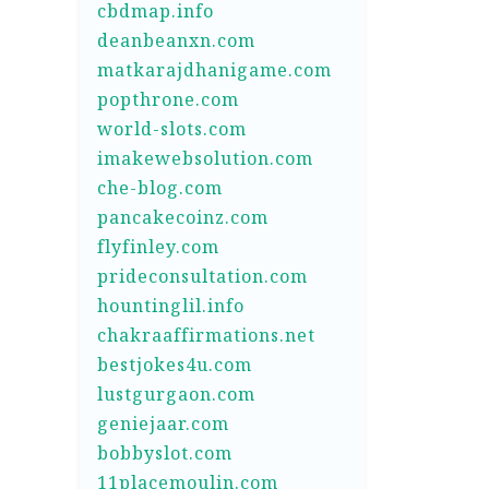
cbdmap.info
deanbeanxn.com
matkarajdhanigame.com
popthrone.com
world-slots.com
imakewebsolution.com
che-blog.com
pancakecoinz.com
flyfinley.com
prideconsultation.com
hountinglil.info
chakraaffirmations.net
bestjokes4u.com
lustgurgaon.com
geniejaar.com
bobbyslot.com
11placemoulin.com