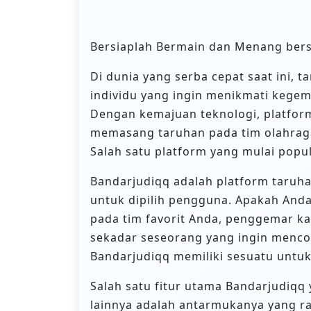
Bersiaplah Bermain dan Menang ber
Di dunia yang serba cepat saat ini, 
individu yang ingin menikmati kege
Dengan kemajuan teknologi, platfo
memasang taruhan pada tim olahraga 
Salah satu platform yang mulai popu
Bandarjudiqq adalah platform taruh
untuk dipilih pengguna. Apakah And
pada tim favorit Anda, penggemar ka
sekadar seseorang yang ingin menco
Bandarjudiqq memiliki sesuatu untu
Salah satu fitur utama Bandarjudiq
lainnya adalah antarmukanya yang r