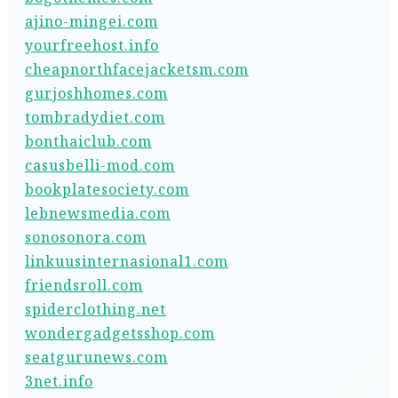
ajino-mingei.com
yourfreehost.info
cheapnorthfacejacketsm.com
gurjoshhomes.com
tombradydiet.com
bonthaiclub.com
casusbelli-mod.com
bookplatesociety.com
lebnewsmedia.com
sonosonora.com
linkuusinternasional1.com
friendsroll.com
spiderclothing.net
wondergadgetsshop.com
seatgurunews.com
3net.info