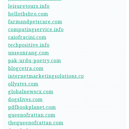
leisuretours.info
hellotbsbro.com
farmandpetscare.com
computingservice.info
caiofracini.com
techpositive.info
unseonrang.com
pak-urdu-poetry.com
blogcetra.com
internetmarketingsolutions.co
ollystvs.com
globalnewscx.com
dogslives.com
pdfbookplanet.com
queenofrattan.com
thequeenofrattan.com