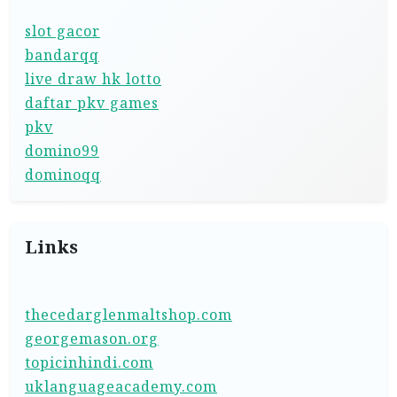
slot gacor
bandarqq
live draw hk lotto
daftar pkv games
pkv
domino99
dominoqq
Links
thecedarglenmaltshop.com
georgemason.org
topicinhindi.com
uklanguageacademy.com