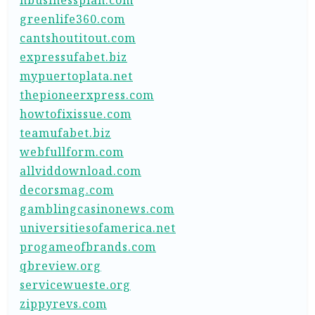
nbusinessplan.com
greenlife360.com
cantshoutitout.com
expressufabet.biz
mypuertoplata.net
thepioneerxpress.com
howtofixissue.com
teamufabet.biz
webfullform.com
allviddownload.com
decorsmag.com
gamblingcasinonews.com
universitiesofamerica.net
progameofbrands.com
qbreview.org
servicewueste.org
zippyrevs.com