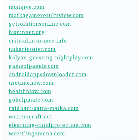
mongive.com
matkagameresultsview.com
getsolutionsonline.com
hispinner.org
criticalinsurance.info
nokariposter.com
kalyan-guessing-nightplay.com
gameofpanels.com
androidappsdownloader.com
usetimenow.com
healthblow.com
gohelpmate.com
rajdhani-satta-matka.com
writerscraft.net
elearning-childprotection.com
wrestling4mena.com