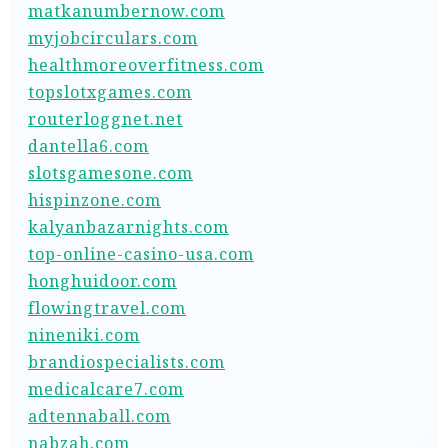
matkanumbernow.com
myjobcirculars.com
healthmoreoverfitness.com
topslotxgames.com
routerloggnet.net
dantella6.com
slotsgamesone.com
hispinzone.com
kalyanbazarnights.com
top-online-casino-usa.com
honghuidoor.com
flowingtravel.com
nineniki.com
brandiospecialists.com
medicalcare7.com
adtennaball.com
nabzah.com