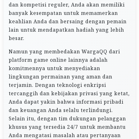
dan kompetisi reguler, Anda akan memiliki
banyak kesempatan untuk memamerkan
keahlian Anda dan bersaing dengan pemain
lain untuk mendapatkan hadiah yang lebih
besar.
Namun yang membedakan WargaQQ dari
platform game online lainnya adalah
komitmennya untuk menyediakan
lingkungan permainan yang aman dan
terjamin. Dengan teknologi enkripsi
tercanggih dan kebijakan privasi yang ketat,
Anda dapat yakin bahwa informasi pribadi
dan keuangan Anda selalu terlindungi.
Selain itu, dengan tim dukungan pelanggan
khusus yang tersedia 24/7 untuk membantu
Anda mengatasi masalah atau pertanyaan