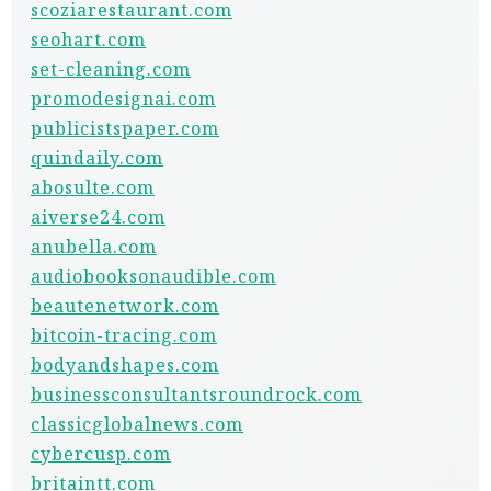
scoziarestaurant.com
seohart.com
set-cleaning.com
promodesignai.com
publicistspaper.com
quindaily.com
abosulte.com
aiverse24.com
anubella.com
audiobooksonaudible.com
beautenetwork.com
bitcoin-tracing.com
bodyandshapes.com
businessconsultantsroundrock.com
classicglobalnews.com
cybercusp.com
britaintt.com