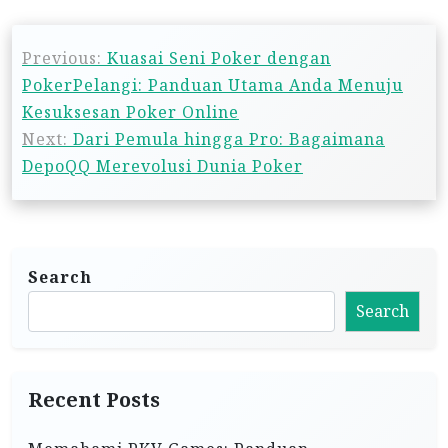
P
Previous:
Kuasai Seni Poker dengan
o
PokerPelangi: Panduan Utama Anda Menuju
s
Kesuksesan Poker Online
t
Next:
Dari Pemula hingga Pro: Bagaimana
n
DepoQQ Merevolusi Dunia Poker
a
v
i
Search
g
Search
a
t
i
Recent Posts
o