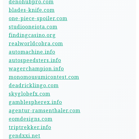
denohubpro.com
blades-knife.com
one-piece-spoiler.com
studiooneiota.com
findingcasino.org
realworldcobra.com
automachine.info
autospeedsters.info
wagerchampion.info
monomousumicontest.com
deadricklingo.com
skyglobefx.com
gamblespherex.info
agentur-ramsenthaler.com
eomdesigns.com
triptrekker.info
gendxxi.net