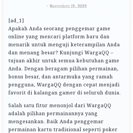
-
November 19, 2024
[ad_1]
Apakah Anda seorang penggemar game
online yang mencari platform baru dan
menarik untuk menguji keterampilan Anda
dan menang besar? Kunjungi WargaQQ –
tujuan akhir untuk semua kebutuhan game
Anda. Dengan beragam pilihan permainan,
bonus besar, dan antarmuka yang ramah
pengguna, WargaQQ dengan cepat menjadi
favorit di kalangan gamer di seluruh dunia.
Salah satu fitur menonjol dari WargaQQ
adalah pilihan permainannya yang
mengesankan. Baik Anda penggemar
permainan kartu tradisional seperti poker