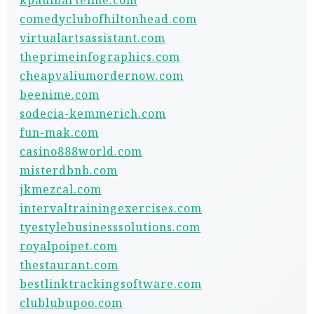
kpaulbartelme.com
comedyclubofhiltonhead.com
virtualartsassistant.com
theprimeinfographics.com
cheapvaliumordernow.com
beenime.com
sodecia-kemmerich.com
fun-mak.com
casino888world.com
misterdbnb.com
jkmezcal.com
intervaltrainingexercises.com
tyestylebusinesssolutions.com
royalpoipet.com
thestaurant.com
bestlinktrackingsoftware.com
clublubupoo.com