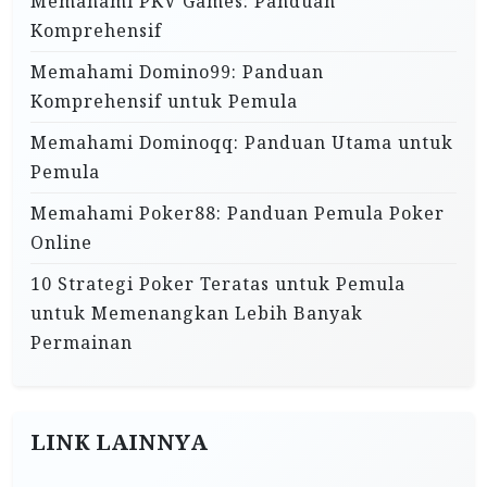
Memahami PKV Games: Panduan
n
Komprehensif
Memahami Domino99: Panduan
Komprehensif untuk Pemula
Memahami Dominoqq: Panduan Utama untuk
Pemula
Memahami Poker88: Panduan Pemula Poker
Online
10 Strategi Poker Teratas untuk Pemula
untuk Memenangkan Lebih Banyak
Permainan
LINK LAINNYA