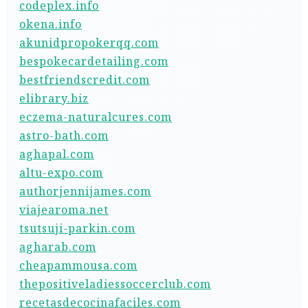
codeplex.info
okena.info
akunidpropokerqq.com
bespokecardetailing.com
bestfriendscredit.com
elibrary.biz
eczema-naturalcures.com
astro-bath.com
aghapal.com
altu-expo.com
authorjennijames.com
viajearoma.net
tsutsuji-parkin.com
agharab.com
cheapammousa.com
thepositiveladiessoccerclub.com
recetasdecocinafaciles.com