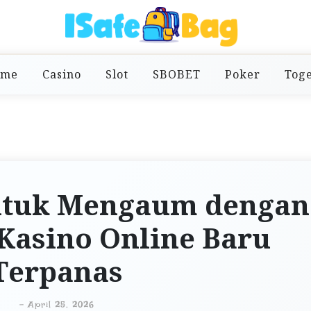
ome
Casino
Slot
SBOBET
Poker
Toge
ntuk Mengaum dengan
Kasino Online Baru
Terpanas
-
April 25, 2026