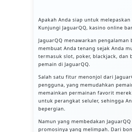
Apakah Anda siap untuk melepaskan 
Kunjungi JaguarQQ, kasino online b
JaguarQQ menawarkan pengalaman b
membuat Anda tenang sejak Anda mul
termasuk slot, poker, blackjack, dan 
pemain di JaguarQQ.
Salah satu fitur menonjol dari Jag
pengguna, yang memudahkan pemain 
memainkan permainan favorit mereka 
untuk perangkat seluler, sehingga 
bepergian.
Namun yang membedakan JaguarQQ da
promosinya yang melimpah. Dari bo