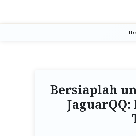
S
k
i
p
H
t
o
c
o
n
t
Bersiaplah u
e
n
JaguarQQ: 
t