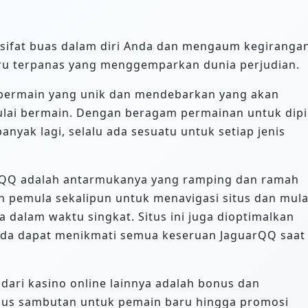
sifat buas dalam diri Anda dan mengaum kegiranga
aru terpanas yang menggemparkan dunia perjudian.
ermain yang unik dan mendebarkan yang akan
ai bermain. Dengan beragam permainan untuk dipil
banyak lagi, selalu ada sesuatu untuk setiap jenis
uarQQ adalah antarmukanya yang ramping dan ramah
pemula sekalipun untuk menavigasi situs dan mula
dalam waktu singkat. Situs ini juga dioptimalkan
Anda dapat menikmati semua keseruan JaguarQQ saat
ri kasino online lainnya adalah bonus dan
nus sambutan untuk pemain baru hingga promosi