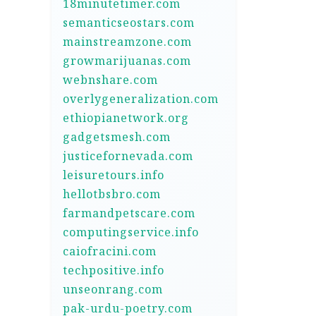
18minutetimer.com
semanticseostars.com
mainstreamzone.com
growmarijuanas.com
webnshare.com
overlygeneralization.com
ethiopianetwork.org
gadgetsmesh.com
justicefornevada.com
leisuretours.info
hellotbsbro.com
farmandpetscare.com
computingservice.info
caiofracini.com
techpositive.info
unseonrang.com
pak-urdu-poetry.com