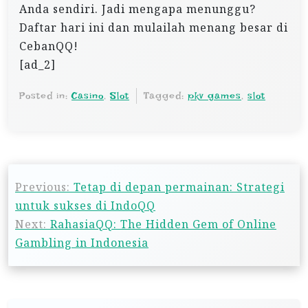
Anda sendiri. Jadi mengapa menunggu?
Daftar hari ini dan mulailah menang besar di
CebanQQ!
[ad_2]
Posted in:
Casino
,
Slot
Tagged:
pkv games
,
slot
P
Previous:
Tetap di depan permainan: Strategi
o
untuk sukses di IndoQQ
s
Next:
RahasiaQQ: The Hidden Gem of Online
t
Gambling in Indonesia
n
a