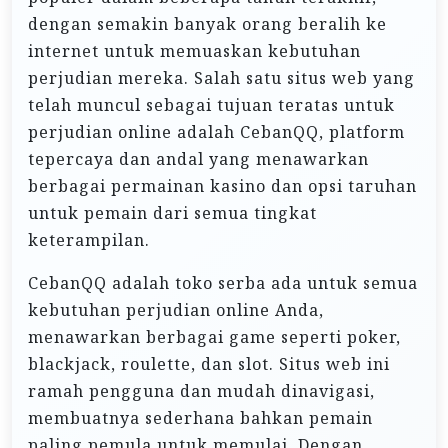
dengan semakin banyak orang beralih ke
internet untuk memuaskan kebutuhan
perjudian mereka. Salah satu situs web yang
telah muncul sebagai tujuan teratas untuk
perjudian online adalah CebanQQ, platform
tepercaya dan andal yang menawarkan
berbagai permainan kasino dan opsi taruhan
untuk pemain dari semua tingkat
keterampilan.
CebanQQ adalah toko serba ada untuk semua
kebutuhan perjudian online Anda,
menawarkan berbagai game seperti poker,
blackjack, roulette, dan slot. Situs web ini
ramah pengguna dan mudah dinavigasi,
membuatnya sederhana bahkan pemain
paling pemula untuk memulai. Dengan