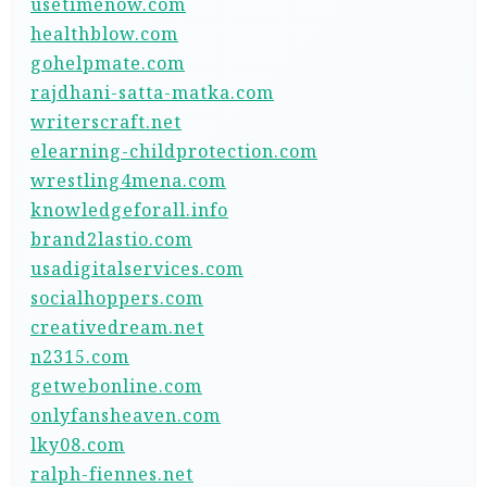
usetimenow.com
healthblow.com
gohelpmate.com
rajdhani-satta-matka.com
writerscraft.net
elearning-childprotection.com
wrestling4mena.com
knowledgeforall.info
brand2lastio.com
usadigitalservices.com
socialhoppers.com
creativedream.net
n2315.com
getwebonline.com
onlyfansheaven.com
lky08.com
ralph-fiennes.net