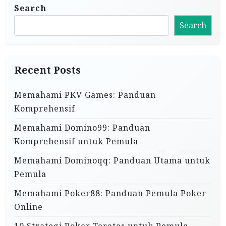
v
Search
i
Search
g
a
t
Recent Posts
i
Memahami PKV Games: Panduan
o
Komprehensif
n
Memahami Domino99: Panduan
Komprehensif untuk Pemula
Memahami Dominoqq: Panduan Utama untuk
Pemula
Memahami Poker88: Panduan Pemula Poker
Online