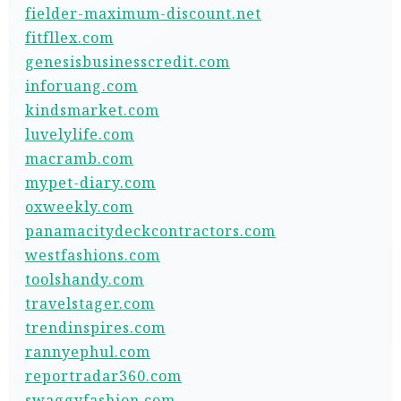
fielder-maximum-discount.net
fitfllex.com
genesisbusinesscredit.com
inforuang.com
kindsmarket.com
luvelylife.com
macramb.com
mypet-diary.com
oxweekly.com
panamacitydeckcontractors.com
westfashions.com
toolshandy.com
travelstager.com
trendinspires.com
rannyephul.com
reportradar360.com
swaggyfashion.com