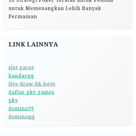
10 Strategi Poker Teratas untuk Pemula
untuk Memenangkan Lebih Banyak
Permainan
LINK LAINNYA
slot gacor
bandarqq
live draw hk lotto
daftar pkv games
pkv
domino99
dominoqq