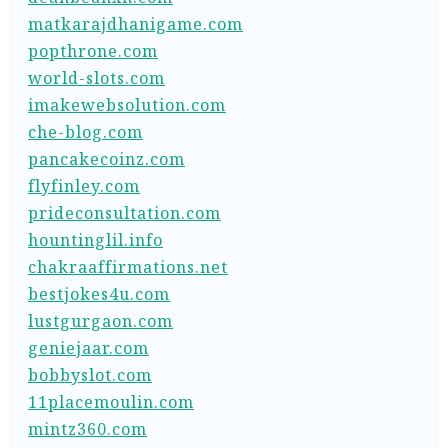
matkarajdhanigame.com
popthrone.com
world-slots.com
imakewebsolution.com
che-blog.com
pancakecoinz.com
flyfinley.com
prideconsultation.com
hountinglil.info
chakraaffirmations.net
bestjokes4u.com
lustgurgaon.com
geniejaar.com
bobbyslot.com
11placemoulin.com
mintz360.com