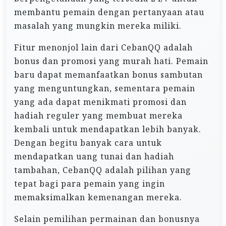
membantu pemain dengan pertanyaan atau
masalah yang mungkin mereka miliki.
Fitur menonjol lain dari CebanQQ adalah
bonus dan promosi yang murah hati. Pemain
baru dapat memanfaatkan bonus sambutan
yang menguntungkan, sementara pemain
yang ada dapat menikmati promosi dan
hadiah reguler yang membuat mereka
kembali untuk mendapatkan lebih banyak.
Dengan begitu banyak cara untuk
mendapatkan uang tunai dan hadiah
tambahan, CebanQQ adalah pilihan yang
tepat bagi para pemain yang ingin
memaksimalkan kemenangan mereka.
Selain pemilihan permainan dan bonusnya