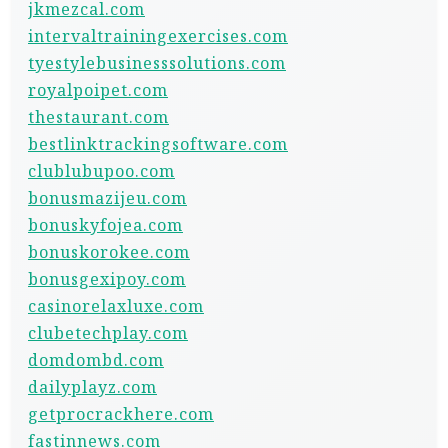
jkmezcal.com
intervaltrainingexercises.com
tyestylebusinesssolutions.com
royalpoipet.com
thestaurant.com
bestlinktrackingsoftware.com
clublubupoo.com
bonusmazijeu.com
bonuskyfojea.com
bonuskorokee.com
bonusgexipoy.com
casinorelaxluxe.com
clubetechplay.com
domdombd.com
dailyplayz.com
getprocrackhere.com
fastinnews.com