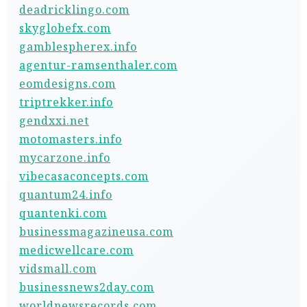
deadricklingo.com
skyglobefx.com
gamblespherex.info
agentur-ramsenthaler.com
eomdesigns.com
triptrekker.info
gendxxi.net
motomasters.info
mycarzone.info
vibecasaconcepts.com
quantum24.info
quantenki.com
businessmagazineusa.com
medicwellcare.com
vidsmall.com
businessnews2day.com
worldnewsrecords.com