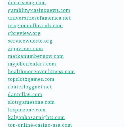
decorsmag.com
gamblingcasinonews.com
universitiesofamerica.net
progameofbrands.com
qbreview.org
servicewueste.org
zippyrevs.com
matkanumbernow.com
myjobcirculars.com
healthmoreoverfitness.com
topslotxgames.com
routerloggnet.net
dantella6.com
slotsgamesone.com
hispinzone.com
kalyanbazarnights.com
top-online-casino-usa.com