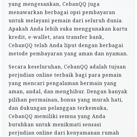
yang mengesankan, CebanQQ juga
menawarkan berbagai opsi pembayaran
untuk melayani pemain dari seluruh dunia.
Apakah Anda lebih suka menggunakan kartu
kredit, e-wallet, atau transfer bank,
CebanQQ telah Anda liput dengan berbagai
metode pembayaran yang aman dan nyaman.
Secara keseluruhan, CebanQQ adalah tujuan
perjudian online terbaik bagi para pemain
yang mencari pengalaman bermain yang
aman, andal, dan menghibur. Dengan banyak
pilihan permainan, bonus yang murah hati,
dan dukungan pelanggan terkemuka,
CebanQQ memiliki semua yang Anda
butuhkan untuk menikmati sensasi
perjudian online dari kenyamanan rumah