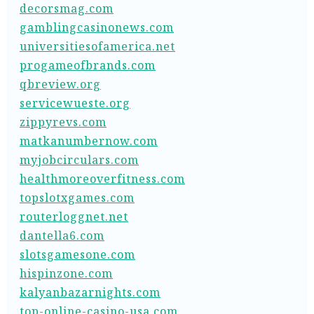
decorsmag.com
gamblingcasinonews.com
universitiesofamerica.net
progameofbrands.com
qbreview.org
servicewueste.org
zippyrevs.com
matkanumbernow.com
myjobcirculars.com
healthmoreoverfitness.com
topslotxgames.com
routerloggnet.net
dantella6.com
slotsgamesone.com
hispinzone.com
kalyanbazarnights.com
top-online-casino-usa.com