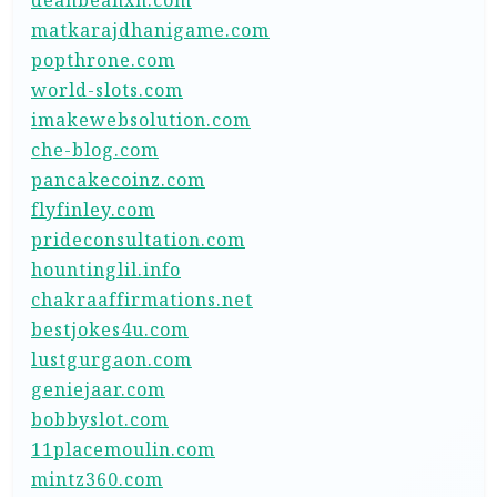
deanbeanxn.com
matkarajdhanigame.com
popthrone.com
world-slots.com
imakewebsolution.com
che-blog.com
pancakecoinz.com
flyfinley.com
prideconsultation.com
hountinglil.info
chakraaffirmations.net
bestjokes4u.com
lustgurgaon.com
geniejaar.com
bobbyslot.com
11placemoulin.com
mintz360.com