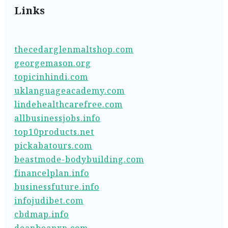
Links
thecedarglenmaltshop.com
georgemason.org
topicinhindi.com
uklanguageacademy.com
lindehealthcarefree.com
allbusinessjobs.info
top10products.net
pickabatours.com
beastmode-bodybuilding.com
financelplan.info
businessfuture.info
infojudibet.com
cbdmap.info