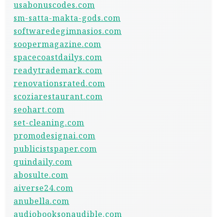
usabonuscodes.com
sm-satta-makta-gods.com
softwaredegimnasios.com
soopermagazine.com
spacecoastdailys.com
readytrademark.com
renovationsrated.com
scoziarestaurant.com
seohart.com
set-cleaning.com
promodesignai.com
publicistspaper.com
quindaily.com
abosulte.com
aiverse24.com
anubella.com
audiobooksonaudible.com