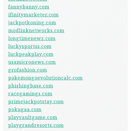
fannybanny.com
ifinitymarketer.com
jackpotkoning.com
modlinknetworks.com
longtimenewz.com
luckysportss.com
luckpeakplay.com
usamicronews.com
grofashion.com
pokemongoevolutioncalc.com
phishingbase.com
racegamings.com
primejackpotstay.com
pokugaa.com
playvaultgame.com
playgrandresorts.com