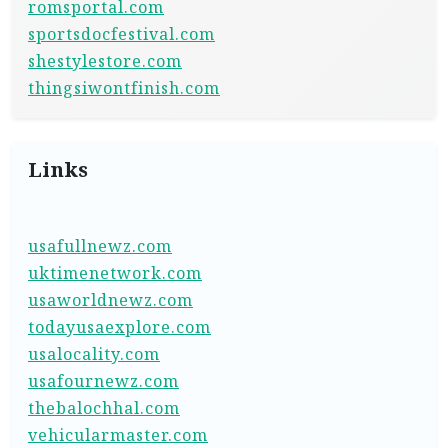
romsportal.com
sportsdocfestival.com
shestylestore.com
thingsiwontfinish.com
Links
usafullnewz.com
uktimenetwork.com
usaworldnewz.com
todayusaexplore.com
usalocality.com
usafournewz.com
thebalochhal.com
vehicularmaster.com