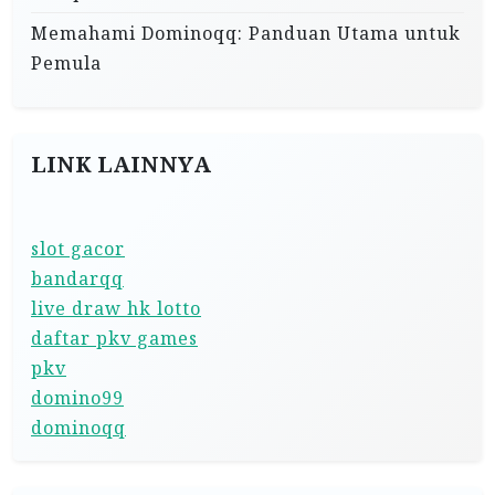
Memahami Dominoqq: Panduan Utama untuk
Pemula
LINK LAINNYA
slot gacor
bandarqq
live draw hk lotto
daftar pkv games
pkv
domino99
dominoqq