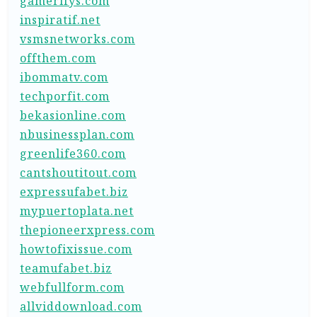
gamerifys.com
inspiratif.net
vsmsnetworks.com
offthem.com
ibommatv.com
techporfit.com
bekasionline.com
nbusinessplan.com
greenlife360.com
cantshoutitout.com
expressufabet.biz
mypuertoplata.net
thepioneerxpress.com
howtofixissue.com
teamufabet.biz
webfullform.com
allviddownload.com