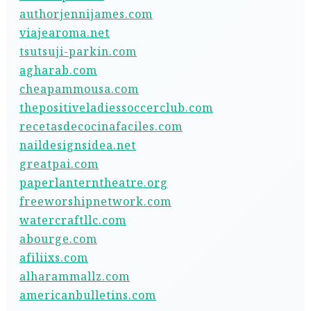
authorjennijames.com
viajearoma.net
tsutsuji-parkin.com
agharab.com
cheapammousa.com
thepositiveladiessoccerclub.com
recetasdecocinafaciles.com
naildesignsidea.net
greatpai.com
paperlanterntheatre.org
freeworshipnetwork.com
watercraftllc.com
abourge.com
afiliixs.com
alharammallz.com
americanbulletins.com