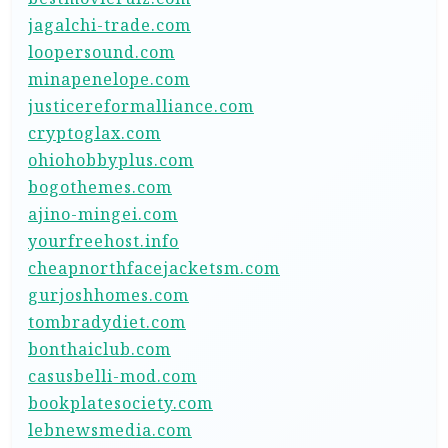
jagalchi-trade.com
loopersound.com
minapenelope.com
justicereformalliance.com
cryptoglax.com
ohiohobbyplus.com
bogothemes.com
ajino-mingei.com
yourfreehost.info
cheapnorthfacejacketsm.com
gurjoshhomes.com
tombradydiet.com
bonthaiclub.com
casusbelli-mod.com
bookplatesociety.com
lebnewsmedia.com