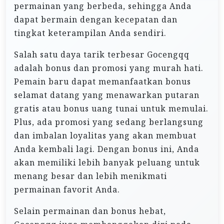
permainan yang berbeda, sehingga Anda
dapat bermain dengan kecepatan dan
tingkat keterampilan Anda sendiri.
Salah satu daya tarik terbesar Gocengqq
adalah bonus dan promosi yang murah hati.
Pemain baru dapat memanfaatkan bonus
selamat datang yang menawarkan putaran
gratis atau bonus uang tunai untuk memulai.
Plus, ada promosi yang sedang berlangsung
dan imbalan loyalitas yang akan membuat
Anda kembali lagi. Dengan bonus ini, Anda
akan memiliki lebih banyak peluang untuk
menang besar dan lebih menikmati
permainan favorit Anda.
Selain permainan dan bonus hebat,