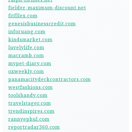
fielder-maximum-discount.net
fitfllex.com
genesisbusinesscredit.com
inforuang.com
kindsmarket.com
luvelylife.com
macramb.com
mypet-diary.com
oxweekly.com
panamacitydeckcontractors.com
westfashions.com
toolshandy.com
travelstager.com
trendinspires.com
rannyephul.com
reportradar360.com