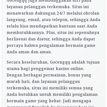
Gocengqq juga membanggakan diri pada
layanan pelanggan terkemuka. Situs ini
menawarkan dukungan 24/7 melalui obrolan
langsung, email, atau telepon, sehingga Anda
selalu bisa mendapatkan bantuan saat Anda
membutuhkannya. Plus, situs ini sepenuhnya
berlisensi dan diatur, sehingga Anda dapat
percaya bahwa pengalaman bermain game
Anda aman dan aman.
Secara keseluruhan, Gocengqq adalah tujuan
utama bagi penggemar kasino online.
Dengan berbagai permainan, bonus yang
murah hati, dan layanan pelanggan
terkemuka, situs ini memiliki semua yang
Anda butuhkan untuk memiliki pengalaman
bermain game yang hebat. Jadi mengapa