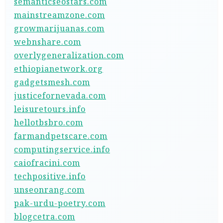
semanticseostars.com
mainstreamzone.com
growmarijuanas.com
webnshare.com
overlygeneralization.com
ethiopianetwork.org
gadgetsmesh.com
justicefornevada.com
leisuretours.info
hellotbsbro.com
farmandpetscare.com
computingservice.info
caiofracini.com
techpositive.info
unseonrang.com
pak-urdu-poetry.com
blogcetra.com