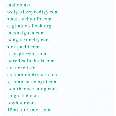
mohob.net
weightlossprodigy.com
smarttechyinfo.com
digitalnotebook.org
maxualguru.com
bongdasuncity.com
slot-pachi.com
freespinsslot.com
paradisefurballs.com
aveuere.info
cannabinoidtimes.com
greenproductsgui.com
healthconcerning.com
rojgarind.com
fewhour.com
18minutetimer.com