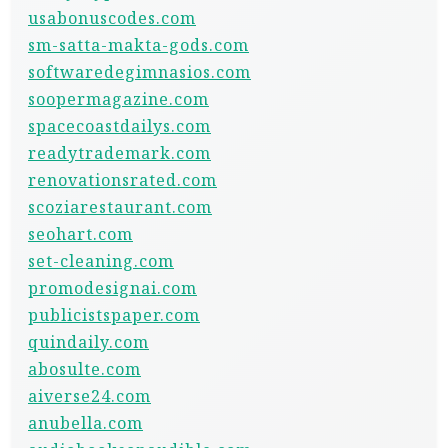
usabonuscodes.com
sm-satta-makta-gods.com
softwaredegimnasios.com
soopermagazine.com
spacecoastdailys.com
readytrademark.com
renovationsrated.com
scoziarestaurant.com
seohart.com
set-cleaning.com
promodesignai.com
publicistspaper.com
quindaily.com
abosulte.com
aiverse24.com
anubella.com