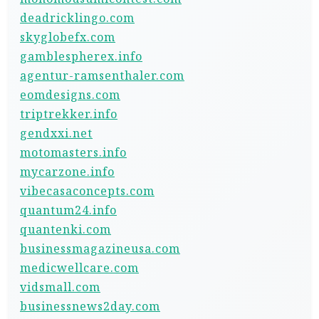
deadricklingo.com
skyglobefx.com
gamblespherex.info
agentur-ramsenthaler.com
eomdesigns.com
triptrekker.info
gendxxi.net
motomasters.info
mycarzone.info
vibecasaconcepts.com
quantum24.info
quantenki.com
businessmagazineusa.com
medicwellcare.com
vidsmall.com
businessnews2day.com