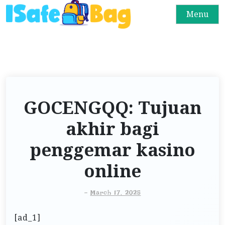
S
Menu
k
i
p
t
o
c
o
GOCENGQQ: Tujuan
n
akhir bagi
t
e
penggemar kasino
n
online
t
-
March 17, 2025
[ad_1]