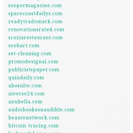
soopermagazine.com
spacecoastdailys.com
readytrademark.com
renovationsrated.com
scoziarestaurant.com
seohart.com
set-cleaning.com
promodesignai.com
publicistspaper.com
quindaily.com
abosulte.com
aiverse24.com
anubella.com
audiobooksonaudible.com
beautenetwork.com
bitcoin-tracing.com