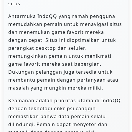
situs.
Antarmuka IndoQQ yang ramah pengguna
memudahkan pemain untuk menavigasi situs
dan menemukan game favorit mereka
dengan cepat. Situs ini dioptimalkan untuk
perangkat desktop dan seluler,
memungkinkan pemain untuk menikmati
game favorit mereka saat bepergian.
Dukungan pelanggan juga tersedia untuk
membantu pemain dengan pertanyaan atau
masalah yang mungkin mereka miliki.
Keamanan adalah prioritas utama di IndoQQ,
dengan teknologi enkripsi canggih
memastikan bahwa data pemain selalu
dilindungi. Pemain dapat menyetor dan