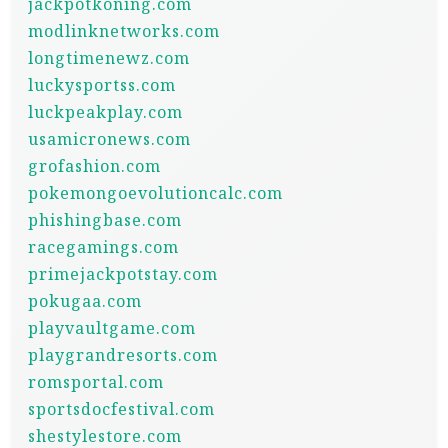
jackpotkoning.com
modlinknetworks.com
longtimenewz.com
luckysportss.com
luckpeakplay.com
usamicronews.com
grofashion.com
pokemongoevolutioncalc.com
phishingbase.com
racegamings.com
primejackpotstay.com
pokugaa.com
playvaultgame.com
playgrandresorts.com
romsportal.com
sportsdocfestival.com
shestylestore.com