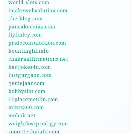
world-slots.com
imakewebsolution.com
che-blog.com
pancakecoinz.com
flyfinley.com
prideconsultation.com
hountinglil.info
chakraaffirmations.net
bestjokes4u.com
lustgurgaon.com
geniejaar.com
bobbyslot.com
11placemoulin.com
mintz360.com
mohob.net
weightlossprodigy.com
smarttechyinfo.com