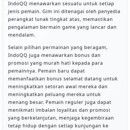
IndoQQ menawarkan sesuatu untuk setiap
jenis pemain. Gim ini ditenagai oleh penyedia
perangkat lunak tingkat atas, memastikan
pengalaman bermain game yang lancar dan
mendalam.
Selain pilihan permainan yang beragam,
IndoQQ juga menawarkan bonus dan
promosi yang murah hati kepada para
pemainnya. Pemain baru dapat
memanfaatkan bonus selamat datang untuk
meningkatkan setoran awal mereka dan
meningkatkan peluang mereka untuk
menang besar. Pemain reguler juga dapat
menikmati imbalan loyalitas dan promosi
yang berkelanjutan, menjaga kegembiraan
tetap hidup dengan setiap kunjungan ke