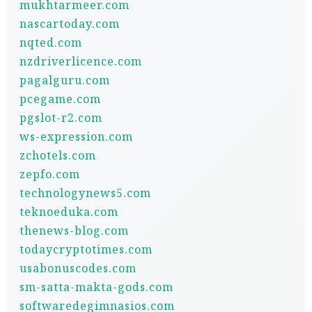
mukhtarmeer.com
nascartoday.com
nqted.com
nzdriverlicence.com
pagalguru.com
pcegame.com
pgslot-r2.com
ws-expression.com
zchotels.com
zepfo.com
technologynews5.com
teknoeduka.com
thenews-blog.com
todaycryptotimes.com
usabonuscodes.com
sm-satta-makta-gods.com
softwaredegimnasios.com