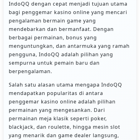
IndoQQ dengan cepat menjadi tujuan utama
bagi penggemar kasino online yang mencari
pengalaman bermain game yang
mendebarkan dan bermanfaat. Dengan
berbagai permainan, bonus yang
menguntungkan, dan antarmuka yang ramah
pengguna, IndoQQ adalah pilihan yang
sempurna untuk pemain baru dan
berpengalaman.
Salah satu alasan utama mengapa IndoQQ
mendapatkan popularitas di antara
penggemar kasino online adalah pilihan
permainan yang mengesankan. Dari
permainan meja klasik seperti poker,
blackjack, dan roulette, hingga mesin slot
yang menarik dan game dealer langsung,