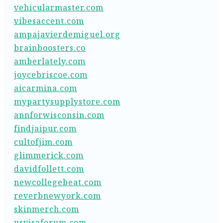
vehicularmaster.com
vibesaccent.com
ampajavierdemiguel.org
brainboosters.co
amberlately.com
joycebriscoe.com
aicarmina.com
mypartysupplystore.com
annforwisconsin.com
findjaipur.com
cultofjim.com
glimmerick.com
davidfollett.com
newcollegebeat.com
reverbnewyork.com
skinmerch.com
usvisaforum.com