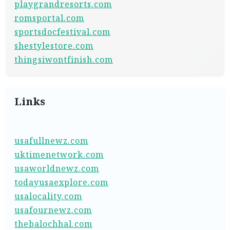
playgrandresorts.com
romsportal.com
sportsdocfestival.com
shestylestore.com
thingsiwontfinish.com
Links
usafullnewz.com
uktimenetwork.com
usaworldnewz.com
todayusaexplore.com
usalocality.com
usafournewz.com
thebalochhal.com