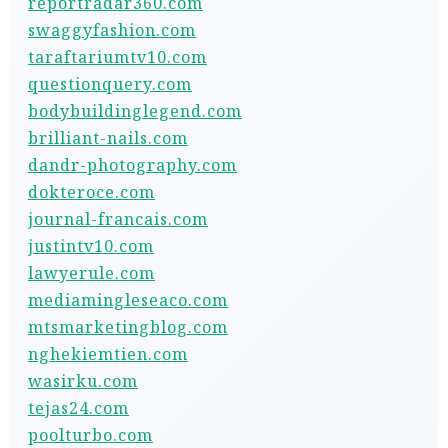
reportradar360.com
swaggyfashion.com
taraftariumtv10.com
questionquery.com
bodybuildinglegend.com
brilliant-nails.com
dandr-photography.com
dokteroce.com
journal-francais.com
justintv10.com
lawyerule.com
mediamingleseaco.com
mtsmarketingblog.com
nghekiemtien.com
wasirku.com
tejas24.com
poolturbo.com