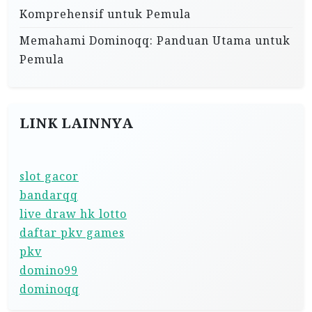
Komprehensif untuk Pemula
Memahami Dominoqq: Panduan Utama untuk
Pemula
LINK LAINNYA
slot gacor
bandarqq
live draw hk lotto
daftar pkv games
pkv
domino99
dominoqq