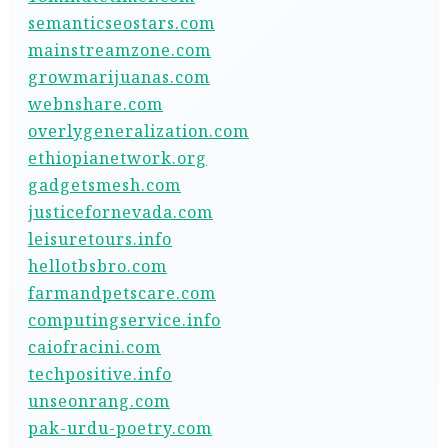
semanticseostars.com
mainstreamzone.com
growmarijuanas.com
webnshare.com
overlygeneralization.com
ethiopianetwork.org
gadgetsmesh.com
justicefornevada.com
leisuretours.info
hellotbsbro.com
farmandpetscare.com
computingservice.info
caiofracini.com
techpositive.info
unseonrang.com
pak-urdu-poetry.com