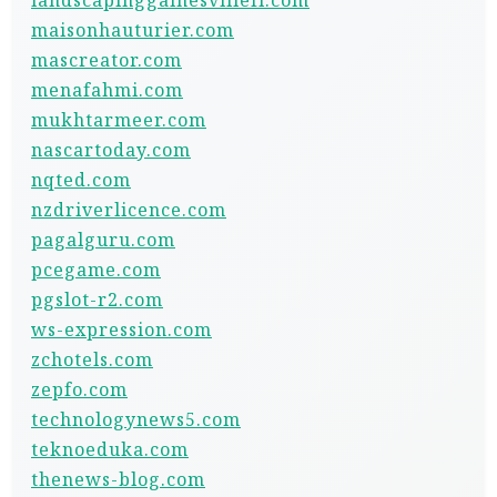
landscapinggainesvillefl.com
maisonhauturier.com
mascreator.com
menafahmi.com
mukhtarmeer.com
nascartoday.com
nqted.com
nzdriverlicence.com
pagalguru.com
pcegame.com
pgslot-r2.com
ws-expression.com
zchotels.com
zepfo.com
technologynews5.com
teknoeduka.com
thenews-blog.com