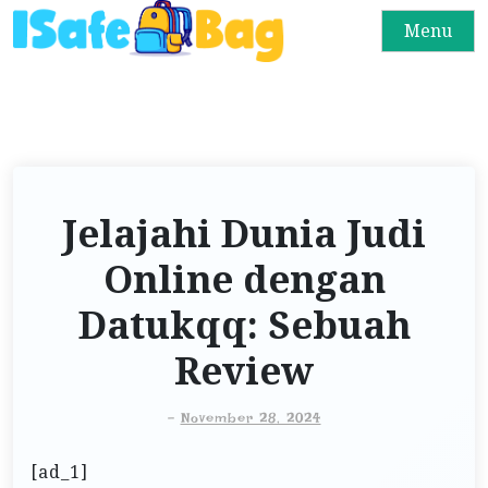
S
Menu
k
i
p
t
o
c
o
Jelajahi Dunia Judi
n
Online dengan
t
e
Datukqq: Sebuah
n
Review
t
-
November 28, 2024
[ad_1]