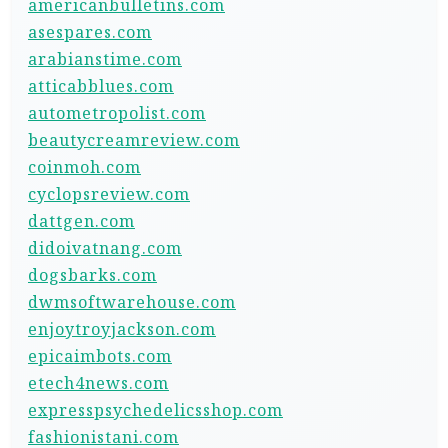
americanbulletins.com
asespares.com
arabianstime.com
atticabblues.com
autometropolist.com
beautycreamreview.com
coinmoh.com
cyclopsreview.com
dattgen.com
didoivatnang.com
dogsbarks.com
dwmsoftwarehouse.com
enjoytroyjackson.com
epicaimbots.com
etech4news.com
expresspsychedelicsshop.com
fashionistani.com