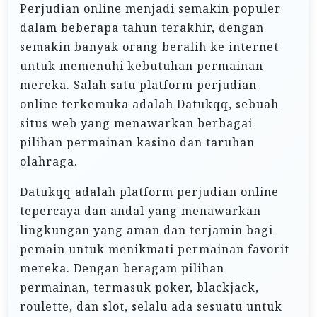
Perjudian online menjadi semakin populer
dalam beberapa tahun terakhir, dengan
semakin banyak orang beralih ke internet
untuk memenuhi kebutuhan permainan
mereka. Salah satu platform perjudian
online terkemuka adalah Datukqq, sebuah
situs web yang menawarkan berbagai
pilihan permainan kasino dan taruhan
olahraga.
Datukqq adalah platform perjudian online
tepercaya dan andal yang menawarkan
lingkungan yang aman dan terjamin bagi
pemain untuk menikmati permainan favorit
mereka. Dengan beragam pilihan
permainan, termasuk poker, blackjack,
roulette, dan slot, selalu ada sesuatu untuk