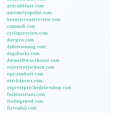
atticabblues.com
autometropolist.com
beautycreamreview.com
coinmoh.com
cyclopsreview.com
dattgen.com
didoivatnang.com
dogsbarks.com
dwmsoftwarehouse.com
enjoytroyjackson.com
epicaimbots.com
etech4news.com
expresspsychedelicsshop.com
fashionistani.com
feelingswed.com
firecabal.com