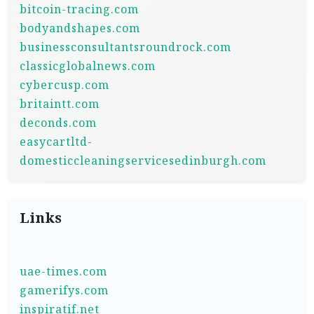
bitcoin-tracing.com
bodyandshapes.com
businessconsultantsroundrock.com
classicglobalnews.com
cybercusp.com
britaintt.com
deconds.com
easycartltd-
domesticcleaningservicesedinburgh.com
Links
uae-times.com
gamerifys.com
inspiratif.net