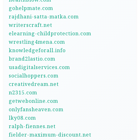
gohelpmate.com
rajdhani-satta-matka.com
writerscraft.net
elearning-childprotection.com
wrestling4mena.com
knowledgeforall.info
brand2lastio.com
usadigitalservices.com
socialhoppers.com
creativedream.net
n2315.com
getwebonline.com
onlyfansheaven.com
lky08.com
ralph-fiennes.net
fielder-maximum-discount.net