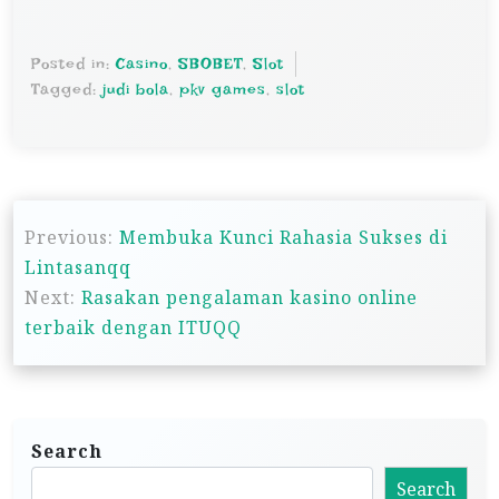
Posted in:
Casino
,
SBOBET
,
Slot
Tagged:
judi bola
,
pkv games
,
slot
P
Previous:
Membuka Kunci Rahasia Sukses di
o
Lintasanqq
s
Next:
Rasakan pengalaman kasino online
t
terbaik dengan ITUQQ
n
a
v
Search
i
Search