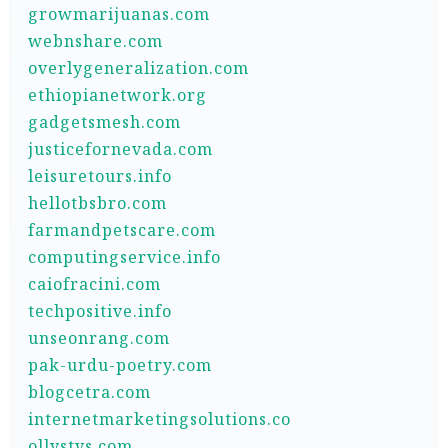
growmarijuanas.com
webnshare.com
overlygeneralization.com
ethiopianetwork.org
gadgetsmesh.com
justicefornevada.com
leisuretours.info
hellotbsbro.com
farmandpetscare.com
computingservice.info
caiofracini.com
techpositive.info
unseonrang.com
pak-urdu-poetry.com
blogcetra.com
internetmarketingsolutions.co
ollystvs.com