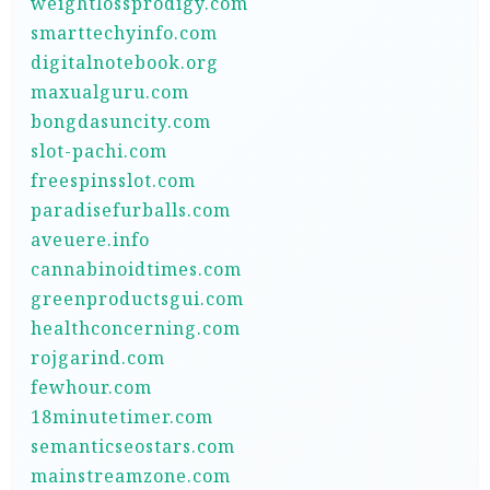
weightlossprodigy.com
smarttechyinfo.com
digitalnotebook.org
maxualguru.com
bongdasuncity.com
slot-pachi.com
freespinsslot.com
paradisefurballs.com
aveuere.info
cannabinoidtimes.com
greenproductsgui.com
healthconcerning.com
rojgarind.com
fewhour.com
18minutetimer.com
semanticseostars.com
mainstreamzone.com