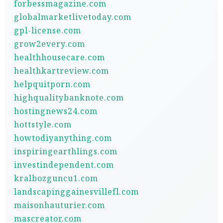
forbessmagazine.com
globalmarketlivetoday.com
gpl-license.com
grow2every.com
healthhousecare.com
healthkartreview.com
helpquitporn.com
highqualitybanknote.com
hostingnews24.com
hottstyle.com
howtodiyanything.com
inspiringearthlings.com
investindependent.com
kralbozguncu1.com
landscapinggainesvillefl.com
maisonhauturier.com
mascreator.com