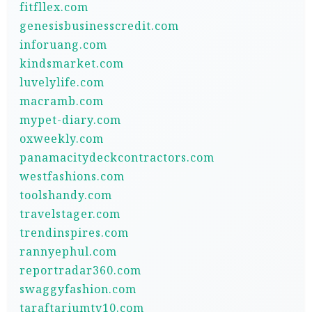
fitfllex.com
genesisbusinesscredit.com
inforuang.com
kindsmarket.com
luvelylife.com
macramb.com
mypet-diary.com
oxweekly.com
panamacitydeckcontractors.com
westfashions.com
toolshandy.com
travelstager.com
trendinspires.com
rannyephul.com
reportradar360.com
swaggyfashion.com
taraftariumtv10.com