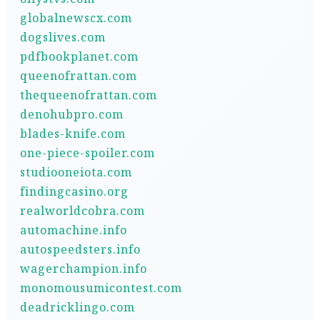
globalnewscx.com
dogslives.com
pdfbookplanet.com
queenofrattan.com
thequeenofrattan.com
denohubpro.com
blades-knife.com
one-piece-spoiler.com
studiooneiota.com
findingcasino.org
realworldcobra.com
automachine.info
autospeedsters.info
wagerchampion.info
monomousumicontest.com
deadricklingo.com