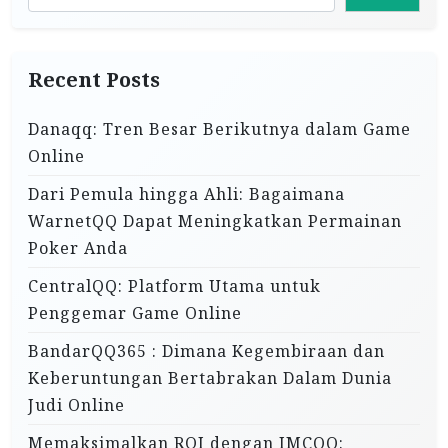
g
a
t
Recent Posts
i
Danaqq: Tren Besar Berikutnya dalam Game
o
Online
n
Dari Pemula hingga Ahli: Bagaimana
WarnetQQ Dapat Meningkatkan Permainan
Poker Anda
CentralQQ: Platform Utama untuk
Penggemar Game Online
BandarQQ365 : Dimana Kegembiraan dan
Keberuntungan Bertabrakan Dalam Dunia
Judi Online
Memaksimalkan ROI dengan IMCQQ: