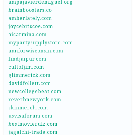
ampajavierdemiguel.org
brainboosters.co
amberlately.com
joycebriscoe.com
aicarmina.com
mypartysupplystore.com
annforwisconsin.com
findjaipur.com
cultofjim.com
glimmerick.com
davidfollett.com
newcollegebeat.com
reverbnewyork.com
skinmerch.com
usvisaforum.com
bestmovierulz.com
jagalchi-trade.com