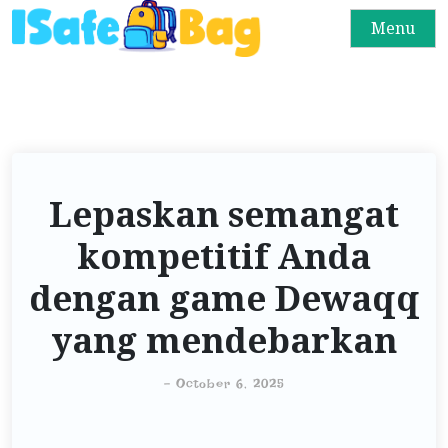
S
Menu
k
i
p
t
o
c
o
Lepaskan semangat
n
kompetitif Anda
t
e
dengan game Dewaqq
n
yang mendebarkan
t
-
October 6, 2025