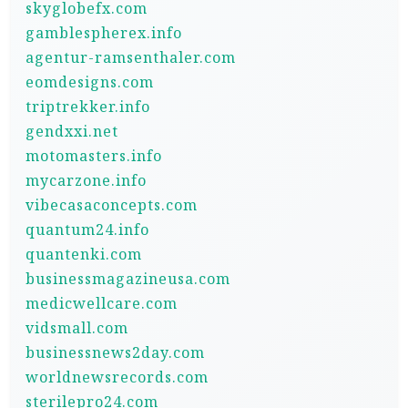
skyglobefx.com
gamblespherex.info
agentur-ramsenthaler.com
eomdesigns.com
triptrekker.info
gendxxi.net
motomasters.info
mycarzone.info
vibecasaconcepts.com
quantum24.info
quantenki.com
businessmagazineusa.com
medicwellcare.com
vidsmall.com
businessnews2day.com
worldnewsrecords.com
sterilepro24.com