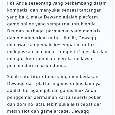
Jika Anda seseorang yang berkembang dalam
kompetisi dan menyukai sensasi tantangan
yang baik, maka Dewaqq adalah platform
game online yang sempurna untuk Anda.
Dengan berbagai permainan yang menarik
dan mendebarkan untuk dipilih, Dewaqq
menawarkan pemain kesempatan untuk
melepaskan semangat kompetitif mereka dan
menguji keterampilan mereka melawan
pemain dari seluruh dunia.
Salah satu fitur utama yang membedakan
Dewaqq dari platform game online lainnya
adalah beragam pilihan game. Baik Anda
penggemar permainan kartu seperti poker
dan domino, atau lebih suka aksi cepat dari
mesin slot dan game arcade, Dewaqq