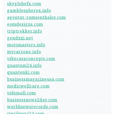
skyglobefx.com
gamblespherex.info
agentur-ramsenthaler.com
eomdesigns.com
triptrekker.info
gendxxi.net
motomasters.info
mycarzone.info
vibecasaconcepts.com
quantum24.info
quantenki.com
businessmagazineusa.com
medicwellcare.com
vidsmall.com
businessnews2day.com
worldnewsrecords.com
sterilepro24.com