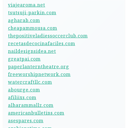
viajearoma.net
tsutsuji-parkin.com
agharab.com
cheapammousa.com
thepositiveladiessoccerclub.com
recetasdecocinafaciles.com
naildesignsidea.net
greatpai.com
paperlanterntheatre.org
freeworshipnetwork.com
watercraftllc.com
abourge.com
afiliixs.com
alharammallz.com
americanbulletins.com
asespares.com