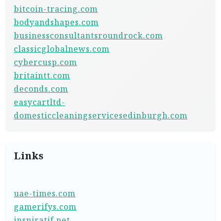
bitcoin-tracing.com
bodyandshapes.com
businessconsultantsroundrock.com
classicglobalnews.com
cybercusp.com
britaintt.com
deconds.com
easycartltd-
domesticcleaningservicesedinburgh.com
Links
uae-times.com
gamerifys.com
inspiratif.net