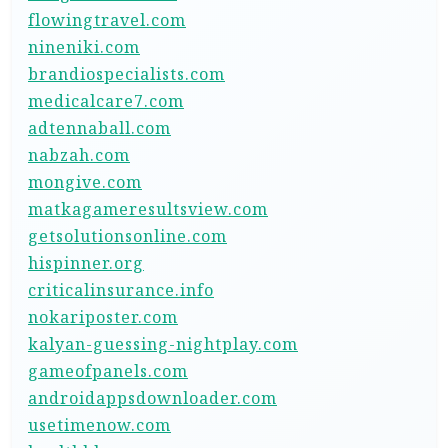
flowingtravel.com
nineniki.com
brandiospecialists.com
medicalcare7.com
adtennaball.com
nabzah.com
mongive.com
matkagameresultsview.com
getsolutionsonline.com
hispinner.org
criticalinsurance.info
nokariposter.com
kalyan-guessing-nightplay.com
gameofpanels.com
androidappsdownloader.com
usetimenow.com