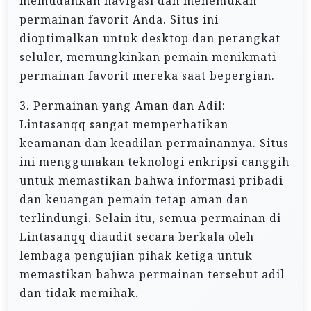
memudahkan navigasi dan menemukan
permainan favorit Anda. Situs ini
dioptimalkan untuk desktop dan perangkat
seluler, memungkinkan pemain menikmati
permainan favorit mereka saat bepergian.
3. Permainan yang Aman dan Adil:
Lintasanqq sangat memperhatikan
keamanan dan keadilan permainannya. Situs
ini menggunakan teknologi enkripsi canggih
untuk memastikan bahwa informasi pribadi
dan keuangan pemain tetap aman dan
terlindungi. Selain itu, semua permainan di
Lintasanqq diaudit secara berkala oleh
lembaga pengujian pihak ketiga untuk
memastikan bahwa permainan tersebut adil
dan tidak memihak.