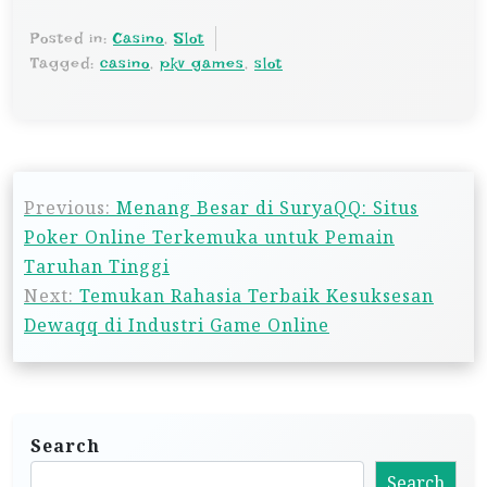
Posted in:
Casino
,
Slot
Tagged:
casino
,
pkv games
,
slot
P
Previous:
Menang Besar di SuryaQQ: Situs
o
Poker Online Terkemuka untuk Pemain
s
Taruhan Tinggi
t
Next:
Temukan Rahasia Terbaik Kesuksesan
n
Dewaqq di Industri Game Online
a
v
i
Search
g
Search