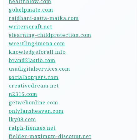
healthblow.com
gohelpmate.com
rajdhani-satta-matka.com
writerscraft.net
elearning-childprotection.com
wrestling4mena.com
knowledgeforall.info
brand2lastio.com
usadigitalservices.com
socialhoppers.com
creativedream.net
n2315.com
getwebonline.com
onlyfansheaven.com
lky08.com
ralph-fiennes.net
fielder-maximum-discount.net