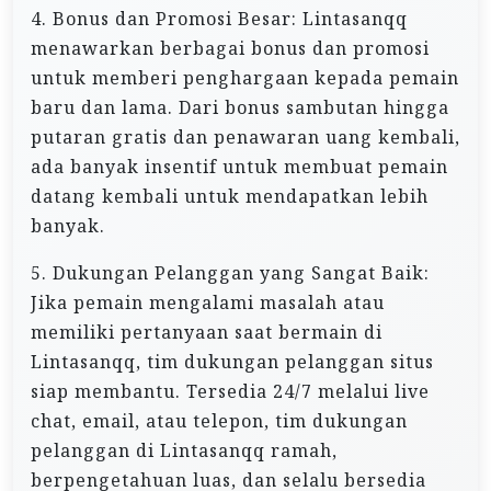
4. Bonus dan Promosi Besar: Lintasanqq
menawarkan berbagai bonus dan promosi
untuk memberi penghargaan kepada pemain
baru dan lama. Dari bonus sambutan hingga
putaran gratis dan penawaran uang kembali,
ada banyak insentif untuk membuat pemain
datang kembali untuk mendapatkan lebih
banyak.
5. Dukungan Pelanggan yang Sangat Baik:
Jika pemain mengalami masalah atau
memiliki pertanyaan saat bermain di
Lintasanqq, tim dukungan pelanggan situs
siap membantu. Tersedia 24/7 melalui live
chat, email, atau telepon, tim dukungan
pelanggan di Lintasanqq ramah,
berpengetahuan luas, dan selalu bersedia