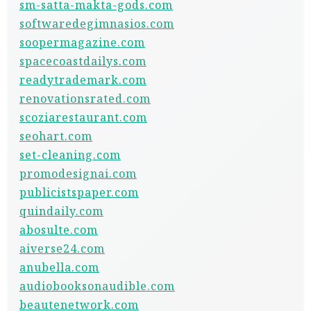
sm-satta-makta-gods.com
softwaredegimnasios.com
soopermagazine.com
spacecoastdailys.com
readytrademark.com
renovationsrated.com
scoziarestaurant.com
seohart.com
set-cleaning.com
promodesignai.com
publicistspaper.com
quindaily.com
abosulte.com
aiverse24.com
anubella.com
audiobooksonaudible.com
beautenetwork.com