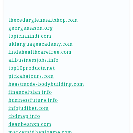
thecedarglenmaltshop.com
georgemason.org
topicinhindi.com
uklanguageacademy.com
lindehealthcarefree.com
allbusinessjobs.info
top10products.net
pickabatours.com
beastmode-bodybuilding.com
financelplan.info
businessfuture.info
infojudibet.com
cbdmap.info
deanbeanxn.com
matkarajdhanigame.com