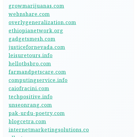
growmarijuanas.com
webnshare.com
overlygeneralization.com
ethiopianetwork.org
gadgetsmesh.com
justicefornevada.com
leisuretours.info
hellotbsbro.com
farmandpetscare.com
computingservice.info
caiofracini.com
techpositive.info
unseonrang.com
pak-urdu-poetry.com
blogcetra.com
internetmarketingsolutions.co