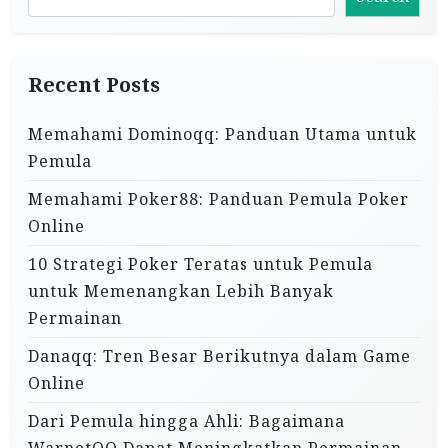
a
t
i
Recent Posts
o
Memahami Dominoqq: Panduan Utama untuk
n
Pemula
Memahami Poker88: Panduan Pemula Poker
Online
10 Strategi Poker Teratas untuk Pemula
untuk Memenangkan Lebih Banyak
Permainan
Danaqq: Tren Besar Berikutnya dalam Game
Online
Dari Pemula hingga Ahli: Bagaimana