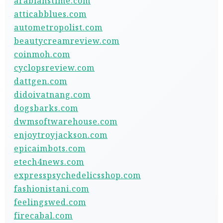
arabianstime.com
atticabblues.com
autometropolist.com
beautycreamreview.com
coinmoh.com
cyclopsreview.com
dattgen.com
didoivatnang.com
dogsbarks.com
dwmsoftwarehouse.com
enjoytroyjackson.com
epicaimbots.com
etech4news.com
expresspsychedelicsshop.com
fashionistani.com
feelingswed.com
firecabal.com