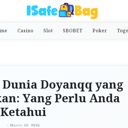
ome
Casino
Slot
SBOBET
Poker
Toge
Dunia Doyanqq yang
n: Yang Perlu Anda
Ketahui
-
March 30, 2026