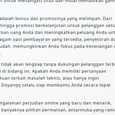
un untuk menavigasi situs dan mulai memainkan gam
q adalah bonus dan promosinya yang melimpah. Dari
ingga promosi berkelanjutan untuk pelanggan seti
tkan uang Anda dan meningkatkan peluang Anda un
ragam opsi pembayaran yang tersedia, penyetoran d
mudah, memungkinkan Anda fokus pada kesenangan 
.
e tidak akan lengkap tanpa dukungan pelanggan terb
di bidang ini. Apakah Anda memiliki pertanyaan
an terkait masalah teknis, atau hanya ingin
Doyanqq selalu siap membantu Anda secara tepat
ngalaman perjudian online yang baru dan menarik,
 banyaknya pilihan permainan, antarmuka yang ram