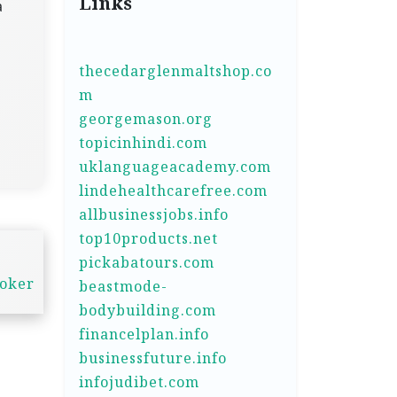
Links
a
thecedarglenmaltshop.co
m
georgemason.org
topicinhindi.com
uklanguageacademy.com
lindehealthcarefree.com
allbusinessjobs.info
top10products.net
pickabatours.com
oker
beastmode-
bodybuilding.com
financelplan.info
businessfuture.info
infojudibet.com