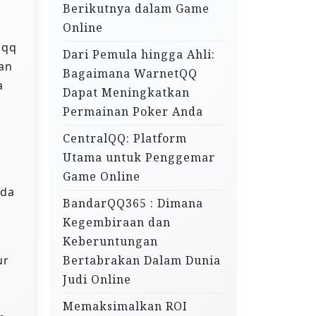
Berikutnya dalam Game
Online
nqq
Dari Pemula hingga Ahli:
an
Bagaimana WarnetQQ
a
Dapat Meningkatkan
Permainan Poker Anda
CentralQQ: Platform
Utama untuk Penggemar
i
Game Online
nda
BandarQQ365 : Dimana
Kegembiraan dan
Keberuntungan
ur
Bertabrakan Dalam Dunia
Judi Online
Memaksimalkan ROI