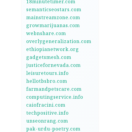
18minutetimer.com
semanticseostars.com
mainstreamzone.com
growmarijuanas.com
webnshare.com
overlygeneralization.com
ethiopianetwork.org
gadgetsmesh.com
justicefornevada.com
leisuretours.info
hellotbsbro.com
farmandpetscare.com
computingservice.info
caiofracini.com
techpositive.info
unseonrang.com
pak-urdu-poetry.com