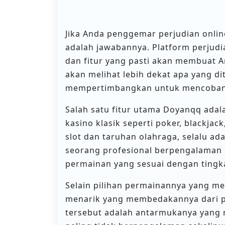
Jika Anda penggemar perjudian onli
adalah jawabannya. Platform perjud
dan fitur yang pasti akan membuat An
akan melihat lebih dekat apa yang 
mempertimbangkan untuk mencoban
Salah satu fitur utama Doyanqq adal
kasino klasik seperti poker, blackjac
slot dan taruhan olahraga, selalu a
seorang profesional berpengalaman
permainan yang sesuai dengan tingka
Selain pilihan permainannya yang m
menarik yang membedakannya dari pla
tersebut adalah antarmukanya yan