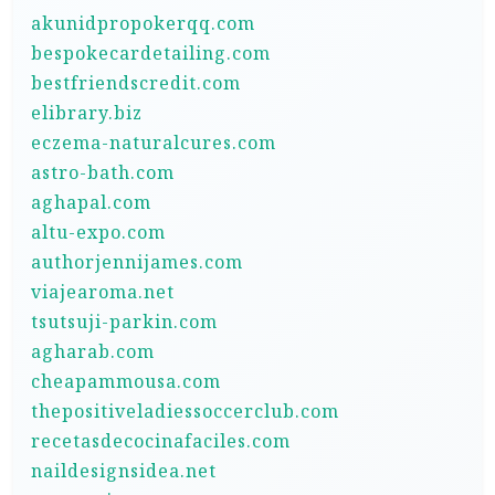
akunidpropokerqq.com
bespokecardetailing.com
bestfriendscredit.com
elibrary.biz
eczema-naturalcures.com
astro-bath.com
aghapal.com
altu-expo.com
authorjennijames.com
viajearoma.net
tsutsuji-parkin.com
agharab.com
cheapammousa.com
thepositiveladiessoccerclub.com
recetasdecocinafaciles.com
naildesignsidea.net