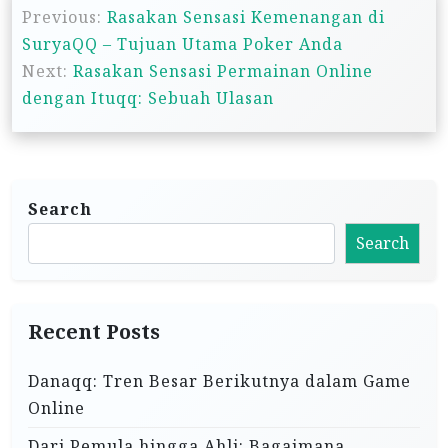
Previous:
Rasakan Sensasi Kemenangan di
o
SuryaQQ – Tujuan Utama Poker Anda
s
Next:
Rasakan Sensasi Permainan Online
t
dengan Ituqq: Sebuah Ulasan
n
a
v
Search
i
Search
g
a
t
Recent Posts
i
Danaqq: Tren Besar Berikutnya dalam Game
o
Online
n
Dari Pemula hingga Ahli: Bagaimana