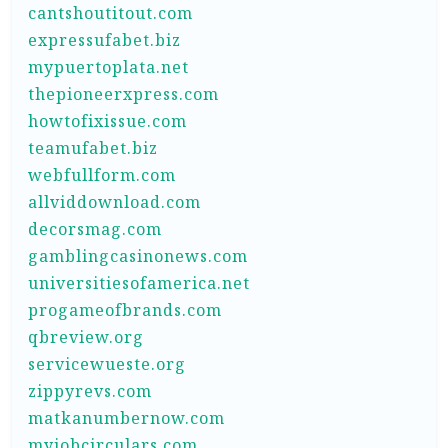
cantshoutitout.com
expressufabet.biz
mypuertoplata.net
thepioneerxpress.com
howtofixissue.com
teamufabet.biz
webfullform.com
allviddownload.com
decorsmag.com
gamblingcasinonews.com
universitiesofamerica.net
progameofbrands.com
qbreview.org
servicewueste.org
zippyrevs.com
matkanumbernow.com
myjobcirculars.com