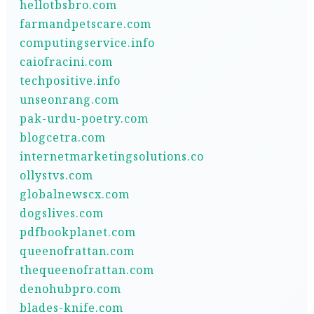
hellotbsbro.com
farmandpetscare.com
computingservice.info
caiofracini.com
techpositive.info
unseonrang.com
pak-urdu-poetry.com
blogcetra.com
internetmarketingsolutions.co
ollystvs.com
globalnewscx.com
dogslives.com
pdfbookplanet.com
queenofrattan.com
thequeenofrattan.com
denohubpro.com
blades-knife.com