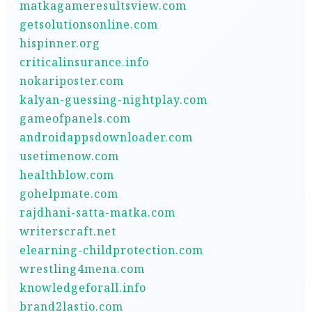
matkagameresultsview.com
getsolutionsonline.com
hispinner.org
criticalinsurance.info
nokariposter.com
kalyan-guessing-nightplay.com
gameofpanels.com
androidappsdownloader.com
usetimenow.com
healthblow.com
gohelpmate.com
rajdhani-satta-matka.com
writerscraft.net
elearning-childprotection.com
wrestling4mena.com
knowledgeforall.info
brand2lastio.com