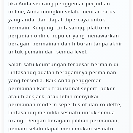
Jika Anda seorang penggemar perjudian
online, Anda mungkin selalu mencari situs
yang andal dan dapat dipercaya untuk
bermain. Kunjungi Lintasanqq, platform
perjudian online populer yang menawarkan
beragam permainan dan hiburan tanpa akhir
untuk pemain dari semua level.
Salah satu keuntungan terbesar bermain di
Lintasanqq adalah beragamnya permainan
yang tersedia. Baik Anda penggemar
permainan kartu tradisional seperti poker
atau blackjack, atau lebih menyukai
permainan modern seperti slot dan roulette,
Lintasanqq memiliki sesuatu untuk semua
orang. Dengan beragam pilihan permainan,
pemain selalu dapat menemukan sesuatu