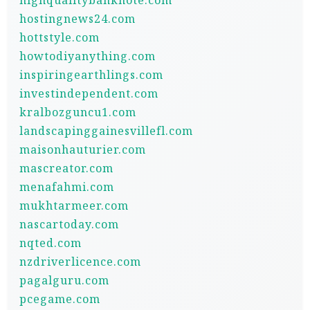
highqualitybanknote.com
hostingnews24.com
hottstyle.com
howtodiyanything.com
inspiringearthlings.com
investindependent.com
kralbozguncu1.com
landscapinggainesvillefl.com
maisonhauturier.com
mascreator.com
menafahmi.com
mukhtarmeer.com
nascartoday.com
nqted.com
nzdriverlicence.com
pagalguru.com
pcegame.com