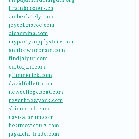
brainboosters.co
amberlately.com
joycebriscoe.com
aicarmina.com
mypartysupplystore.com
annforwisconsin.com
findjaipur.com
cultofjim.com
glimmerick.com
davidfollett.com
newcollegebeat.com
reverbnewyork.com
skinmerch.com
usvisaforum.com
bestmovierulz.com
jagalchi-trade.com