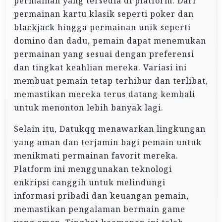
permainan yang tersedia di platform. Dari
permainan kartu klasik seperti poker dan
blackjack hingga permainan unik seperti
domino dan dadu, pemain dapat menemukan
permainan yang sesuai dengan preferensi
dan tingkat keahlian mereka. Variasi ini
membuat pemain tetap terhibur dan terlibat,
memastikan mereka terus datang kembali
untuk menonton lebih banyak lagi.
Selain itu, Datukqq menawarkan lingkungan
yang aman dan terjamin bagi pemain untuk
menikmati permainan favorit mereka.
Platform ini menggunakan teknologi
enkripsi canggih untuk melindungi
informasi pribadi dan keuangan pemain,
memastikan pengalaman bermain game