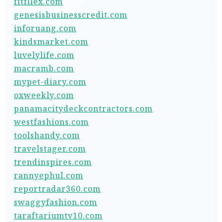
fitfllex.com
genesisbusinesscredit.com
inforuang.com
kindsmarket.com
luvelylife.com
macramb.com
mypet-diary.com
oxweekly.com
panamacitydeckcontractors.com
westfashions.com
toolshandy.com
travelstager.com
trendinspires.com
rannyephul.com
reportradar360.com
swaggyfashion.com
taraftariumtv10.com