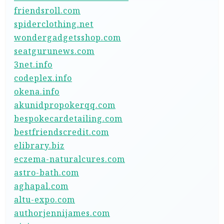
friendsroll.com
spiderclothing.net
wondergadgetsshop.com
seatgurunews.com
3net.info
codeplex.info
okena.info
akunidpropokerqq.com
bespokecardetailing.com
bestfriendscredit.com
elibrary.biz
eczema-naturalcures.com
astro-bath.com
aghapal.com
altu-expo.com
authorjennijames.com