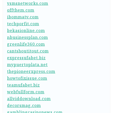
vsmsnetworks.com
offthem.com
ibommatv.com
techporfit.com
bekasionline.com
nbusinessplan.com
greenlife360.com
cantshoutitout.com
expressufabet.biz
mypuertoplata.net
thepioneerxpress.com
howtofixissue.com
teamufabet.biz
webfullform.com
allviddownload.com
decorsmag.com
gamblingcasinonews.com