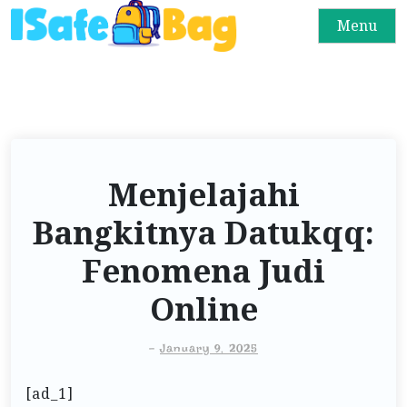
S
Menu
k
i
p
t
o
c
o
Menjelajahi
n
Bangkitnya Datukqq:
t
e
Fenomena Judi
n
Online
t
-
January 9, 2025
[ad_1]