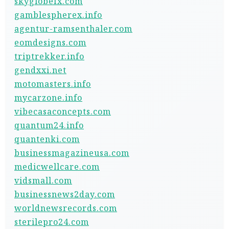
skyglobefx.com
gamblespherex.info
agentur-ramsenthaler.com
eomdesigns.com
triptrekker.info
gendxxi.net
motomasters.info
mycarzone.info
vibecasaconcepts.com
quantum24.info
quantenki.com
businessmagazineusa.com
medicwellcare.com
vidsmall.com
businessnews2day.com
worldnewsrecords.com
sterilepro24.com