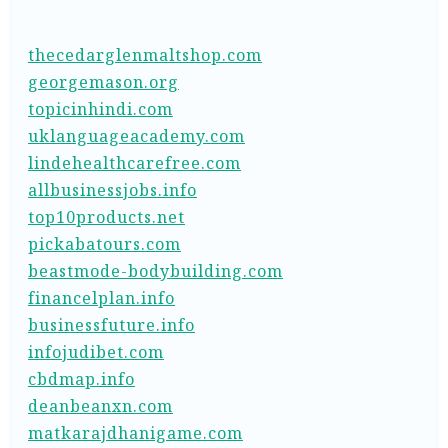
thecedarglenmaltshop.com
georgemason.org
topicinhindi.com
uklanguageacademy.com
lindehealthcarefree.com
allbusinessjobs.info
top10products.net
pickabatours.com
beastmode-bodybuilding.com
financelplan.info
businessfuture.info
infojudibet.com
cbdmap.info
deanbeanxn.com
matkarajdhanigame.com