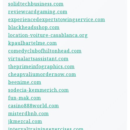
solidtechbusiness.com
reviewcardgaming.com
experiencedexpertstowingservice.com
blackheadsshop.com
location-voiture-casablanca.org
kpaulbartelme.com
comedyclubofhiltonhead.com
virtualartsassistant.com
theprimeinfographics.com
cheapvaliumordernow.com
beenime.com
sodecia-kemmerich.com
fun-mak.com
casino888world.com
misterdbnb.com
jkmezcal.com
intervaltrainingexercises.com