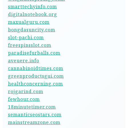
smarttechyinfo.com
digitalnotebook.org
maxualguru.com
bongdasuncity.com
slot-pachi.com
freespinsslot.com
paradisefurballs.com
aveuere.info
cannabinoidtimes.com
greenproductsgui.com
healthconcerning.com
rojgarind.com
fewhour.com
18minutetimer.com
semanticseostars.com
mainstreamzone.com