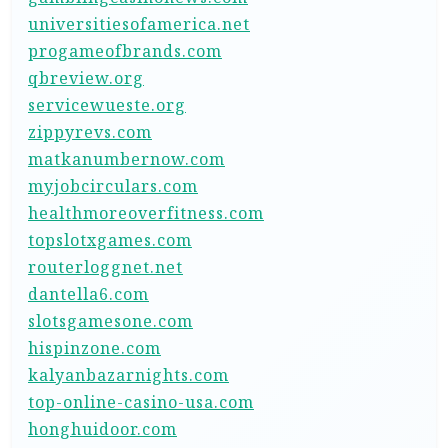
universitiesofamerica.net
progameofbrands.com
qbreview.org
servicewueste.org
zippyrevs.com
matkanumbernow.com
myjobcirculars.com
healthmoreoverfitness.com
topslotxgames.com
routerloggnet.net
dantella6.com
slotsgamesone.com
hispinzone.com
kalyanbazarnights.com
top-online-casino-usa.com
honghuidoor.com