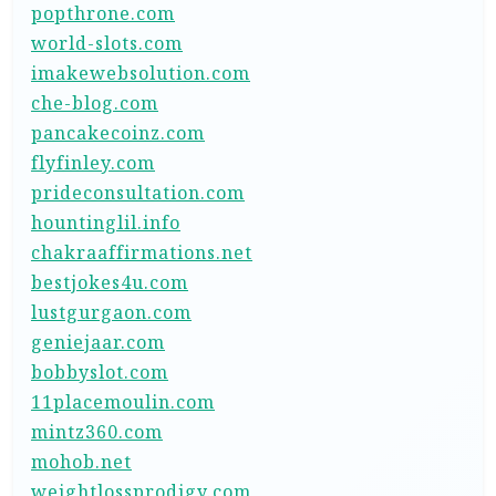
popthrone.com
world-slots.com
imakewebsolution.com
che-blog.com
pancakecoinz.com
flyfinley.com
prideconsultation.com
hountinglil.info
chakraaffirmations.net
bestjokes4u.com
lustgurgaon.com
geniejaar.com
bobbyslot.com
11placemoulin.com
mintz360.com
mohob.net
weightlossprodigy.com