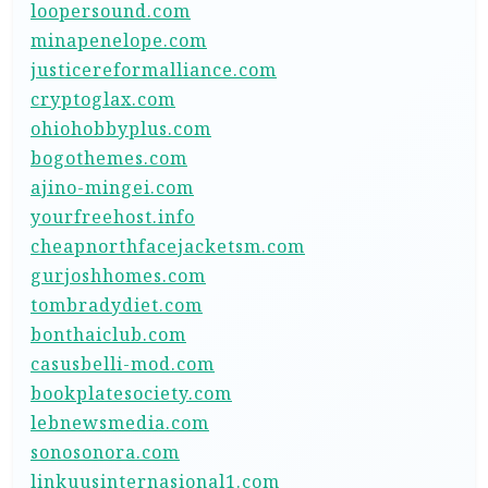
loopersound.com
minapenelope.com
justicereformalliance.com
cryptoglax.com
ohiohobbyplus.com
bogothemes.com
ajino-mingei.com
yourfreehost.info
cheapnorthfacejacketsm.com
gurjoshhomes.com
tombradydiet.com
bonthaiclub.com
casusbelli-mod.com
bookplatesociety.com
lebnewsmedia.com
sonosonora.com
linkuusinternasional1.com