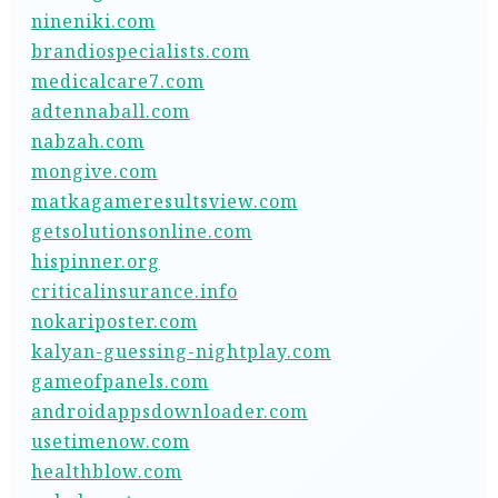
nineniki.com
brandiospecialists.com
medicalcare7.com
adtennaball.com
nabzah.com
mongive.com
matkagameresultsview.com
getsolutionsonline.com
hispinner.org
criticalinsurance.info
nokariposter.com
kalyan-guessing-nightplay.com
gameofpanels.com
androidappsdownloader.com
usetimenow.com
healthblow.com