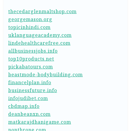
thecedarglenmaltshop.com
georgemason.org
topicinhindi.com
uklanguageacademy.com
lindehealthcarefree.com
allbusinessjobs.info
top10products.net
pickabatours.com
beastmode-bodybuilding.com
financelplan.info
businessfuture.info
infojudibet.com
cbdmap.info
deanbeanxn.com
matkarajdhanigame.com
popthrone.com