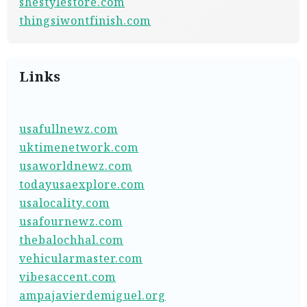
shestylestore.com
thingsiwontfinish.com
Links
usafullnewz.com
uktimenetwork.com
usaworldnewz.com
todayusaexplore.com
usalocality.com
usafournewz.com
thebalochhal.com
vehicularmaster.com
vibesaccent.com
ampajavierdemiguel.org