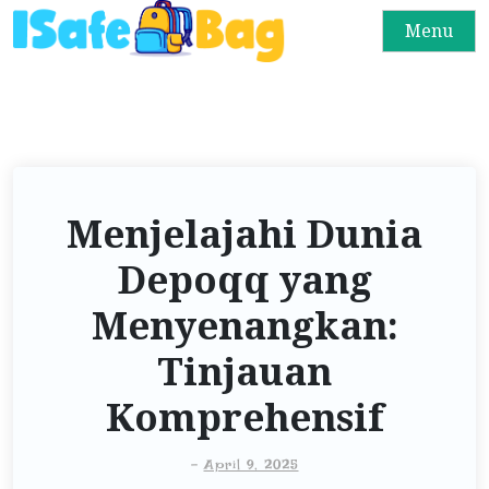
S
Menu
k
i
p
t
o
c
o
Menjelajahi Dunia
n
Depoqq yang
t
e
Menyenangkan:
n
Tinjauan
t
Komprehensif
-
April 9, 2025