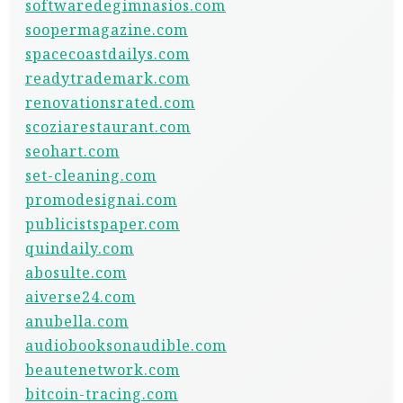
softwaredegimnasios.com
soopermagazine.com
spacecoastdailys.com
readytrademark.com
renovationsrated.com
scoziarestaurant.com
seohart.com
set-cleaning.com
promodesignai.com
publicistspaper.com
quindaily.com
abosulte.com
aiverse24.com
anubella.com
audiobooksonaudible.com
beautenetwork.com
bitcoin-tracing.com