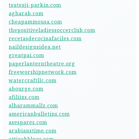
tsutsuji-parkin.com
agharab.com
cheapammousa.com
thepositiveladiessoccerclub.com
recetasdecocinafaciles.com
naildesignsidea.net
greatpai.com
paperlanterntheatre.org
freeworshipnetwork.com
watercraftllc.com
abourge.com
afiliixs.com
alharammallz.com
americanbulletins.com
asespares.com
arabianstime.com