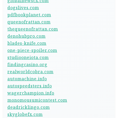
globalnewscx.com
dogslives.com
pdfbookplanet.com
queenofrattan.com
thequeenofrattan.com
denohubpro.com
blades-knife.com
one-piece-spoiler.com
studiooneiota.com
findingcasino.org
realworldcobra.com
automachine.info
autospeedsters.info
wagerchampion.info
monomousumicontest.com
deadricklingo.com
skyglobefx.com