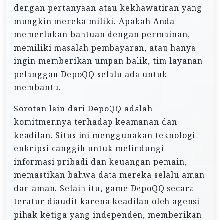
dengan pertanyaan atau kekhawatiran yang
mungkin mereka miliki. Apakah Anda
memerlukan bantuan dengan permainan,
memiliki masalah pembayaran, atau hanya
ingin memberikan umpan balik, tim layanan
pelanggan DepoQQ selalu ada untuk
membantu.
Sorotan lain dari DepoQQ adalah
komitmennya terhadap keamanan dan
keadilan. Situs ini menggunakan teknologi
enkripsi canggih untuk melindungi
informasi pribadi dan keuangan pemain,
memastikan bahwa data mereka selalu aman
dan aman. Selain itu, game DepoQQ secara
teratur diaudit karena keadilan oleh agensi
pihak ketiga yang independen, memberikan