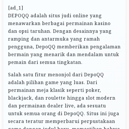
[ad_1]
DEPOQQ adalah situs judi online yang
menawarkan berbagai permainan kasino
dan opsi taruhan. Dengan desainnya yang
ramping dan antarmuka yang ramah
pengguna, DepoQQ memberikan pengalaman
bermain yang menarik dan mendalam untuk
pemain dari semua tingkatan.
Salah satu fitur menonjol dari DepoQQ
adalah pilihan game yang luas. Dari
permainan meja klasik seperti poker,
blackjack, dan roulette hingga slot modern
dan permainan dealer live, ada sesuatu
untuk semua orang di DepoQQ. Situs ini juga
secara teratur memperbarui perpustakaan