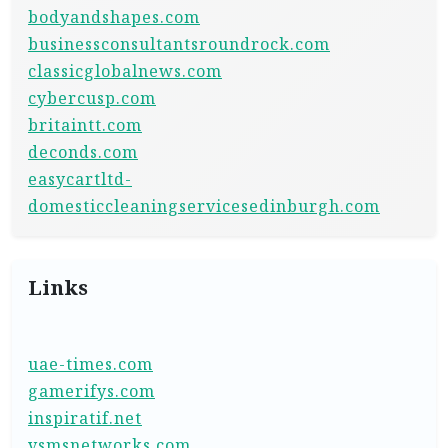
bodyandshapes.com
businessconsultantsroundrock.com
classicglobalnews.com
cybercusp.com
britaintt.com
deconds.com
easycartltd-
domesticcleaningservicesedinburgh.com
Links
uae-times.com
gamerifys.com
inspiratif.net
vsmsnetworks.com