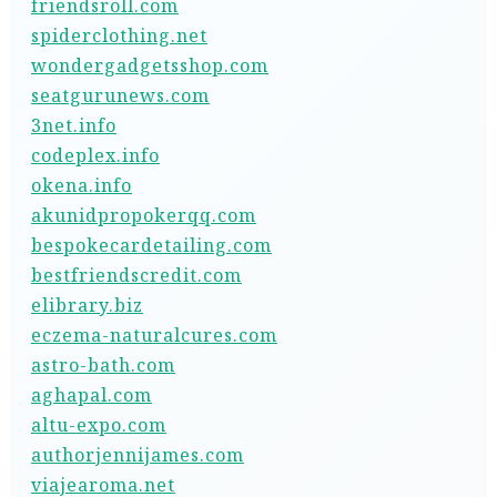
friendsroll.com
spiderclothing.net
wondergadgetsshop.com
seatgurunews.com
3net.info
codeplex.info
okena.info
akunidpropokerqq.com
bespokecardetailing.com
bestfriendscredit.com
elibrary.biz
eczema-naturalcures.com
astro-bath.com
aghapal.com
altu-expo.com
authorjennijames.com
viajearoma.net