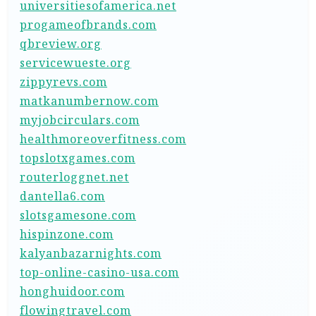
universitiesofamerica.net
progameofbrands.com
qbreview.org
servicewueste.org
zippyrevs.com
matkanumbernow.com
myjobcirculars.com
healthmoreoverfitness.com
topslotxgames.com
routerloggnet.net
dantella6.com
slotsgamesone.com
hispinzone.com
kalyanbazarnights.com
top-online-casino-usa.com
honghuidoor.com
flowingtravel.com