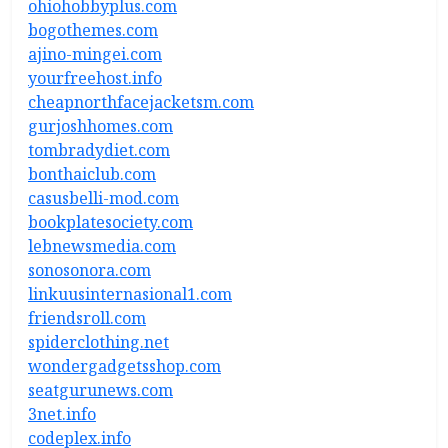
ohiohobbyplus.com
bogothemes.com
ajino-mingei.com
yourfreehost.info
cheapnorthfacejacketsm.com
gurjoshhomes.com
tombradydiet.com
bonthaiclub.com
casusbelli-mod.com
bookplatesociety.com
lebnewsmedia.com
sonosonora.com
linkuusinternasional1.com
friendsroll.com
spiderclothing.net
wondergadgetsshop.com
seatgurunews.com
3net.info
codeplex.info