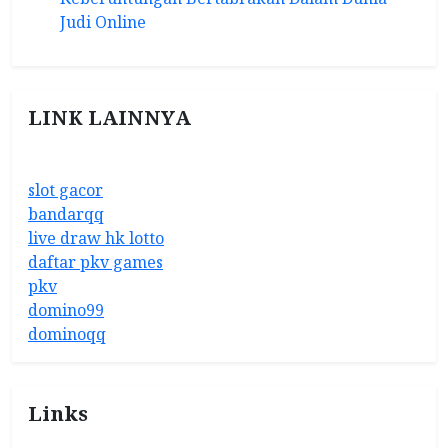
Judi Online
LINK LAINNYA
slot gacor
bandarqq
live draw hk lotto
daftar pkv games
pkv
domino99
dominoqq
Links