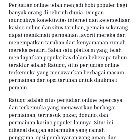
Perjudian online telah menjadi hobi populer bagi
banyak orang di seluruh dunia. Dengan
munculnya konektivitas internet dan ketersediaan
kasino online dan situs taruhan, pemain sekarang
dapat menikmati permainan favorit mereka dan
menempatkan taruhan dari kenyamanan rumah
mereka sendiri. Salah satu platform yang telah
mendapatkan popularitas dalam beberapa tahun
terakhir adalah Ratuqq, situs perjudian online
terkemuka yang menawarkan berbagai macam
permainan dan opsi taruhan untuk dinikmati
pemain.
Ratuqq adalah situs perjudian online tepercaya
dan terkemuka yang menawarkan berbagai
permainan, termasuk poker, domino, dan
permainan kasino populer lainnya. Situs ini
dikenal dengan antarmuka yang ramah
pengguna, opsi pembayaran yang aman, dan