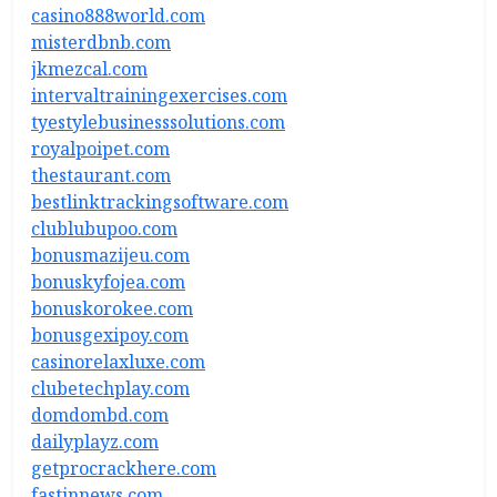
casino888world.com
misterdbnb.com
jkmezcal.com
intervaltrainingexercises.com
tyestylebusinesssolutions.com
royalpoipet.com
thestaurant.com
bestlinktrackingsoftware.com
clublubupoo.com
bonusmazijeu.com
bonuskyfojea.com
bonuskorokee.com
bonusgexipoy.com
casinorelaxluxe.com
clubetechplay.com
domdombd.com
dailyplayz.com
getprocrackhere.com
fastinnews.com