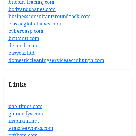
bitcoin-tracing.com
bodyandshapes.com
businessconsultantsroundrock.com
classicglobalnews.com
cybercusp.com
britaintt.com
deconds.com
easycartltd-
domesticcleaningservicesedinburgh.com
Links
uae-times.com
gamerifys.com
inspiratif.net
vsmsnetworks.com
offthem.com