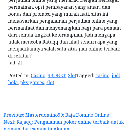
perjudian online yang menarik. Dengan berbagai
permainan, opsi pembayaran yang aman, dan
bonus dan promosi yang murah hati, situs ini
menawarkan pengalaman perjudian online yang
bermanfaat dan menyenangkan bagi para pemain
dari semua tingkat keterampilan. Jadi mengapa
tidak mencoba Ratuqq dan lihat sendiri apa yang
menjadikannya salah satu situs judi online terbaik
di sekitar?
[ad_2]
Posted in:
Casino
,
SBOBET
,
Slot
Tagged:
casino
,
judi
bola
,
pkv games
,
slot
Post
Previous:
Masterdomino99: Raja Domino Online
Next:
Rajaqq: Pengalaman poker online terbaik untuk
navigation
pemain dari semua tingkatan