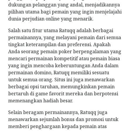
dukungan pelanggan yang andal, menjadikannya
pilihan utama bagi pemain yang ingin menjelajahi
dunia perjudian online yang menarik.
Salah satu fitur utama Ratuqq adalah berbagai
permainannya, yang melayani pemain dari semua
tingkat keterampilan dan preferensi. Apakah
Anda seorang pemain poker berpengalaman yang
mencari permainan kompetitif atau pemain biasa
yang ingin mencoba keberuntungan Anda dalam
permainan domino, Ratuqq memiliki sesuatu
untuk semua orang. Situs ini juga menawarkan
berbagai opsi taruhan, memungkinkan pemain
bertaruh di game favorit mereka dan berpotensi
memenangkan hadiah besar.
Selain beragam permainannya, Ratuqq juga
menawarkan sejumlah bonus dan promosi untuk
memberi penghargaan kepada pemain atas