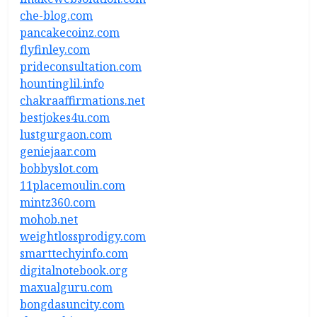
che-blog.com
pancakecoinz.com
flyfinley.com
prideconsultation.com
hountinglil.info
chakraaffirmations.net
bestjokes4u.com
lustgurgaon.com
geniejaar.com
bobbyslot.com
11placemoulin.com
mintz360.com
mohob.net
weightlossprodigy.com
smarttechyinfo.com
digitalnotebook.org
maxualguru.com
bongdasuncity.com