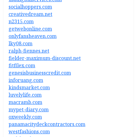
socialhoppers.com
creativedream.net
n2315.com
getwebonline.com
onlyfansheaven.com
lky08.com
ralph-fiennes.net
fielder-maximum-discount.net
fitfllex.com
genesisbusinesscredit.com
inforuang.com
kindsmarket.com
luvelylife.com
macramb.com
mypet-diary.com
oxweekly.com
panamacitydeckcontractors.com
westfashions.com