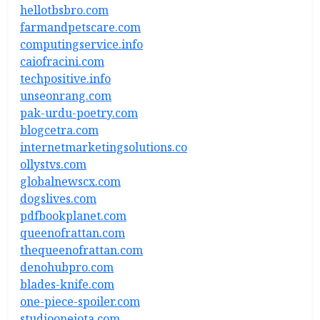
hellotbsbro.com
farmandpetscare.com
computingservice.info
caiofracini.com
techpositive.info
unseonrang.com
pak-urdu-poetry.com
blogcetra.com
internetmarketingsolutions.co
ollystvs.com
globalnewscx.com
dogslives.com
pdfbookplanet.com
queenofrattan.com
thequeenofrattan.com
denohubpro.com
blades-knife.com
one-piece-spoiler.com
studiooneiota.com