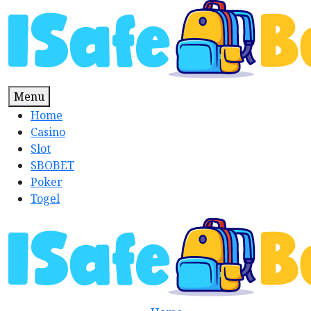
Skip
to
content
Menu
Home
Casino
Slot
SBOBET
Poker
Togel